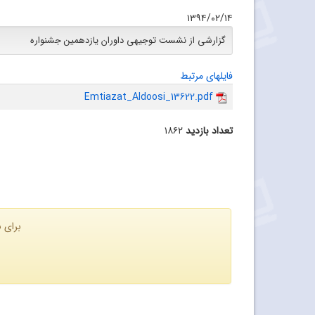
۱۳۹۴/۰۲/۱۴
گزارشی از نشست توجیهی داوران یازدهمین جشنواره
فایلهای مرتبط
Emtiazat_Aldoosi_13622.pdf
تعداد بازدید
۱۸۶۲
برای ن