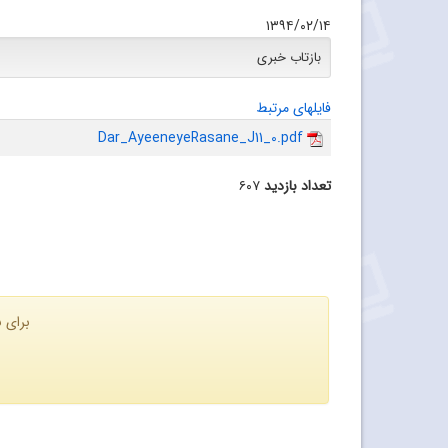
۱۳۹۴/۰۲/۱۴
بازتاب خبری
فایلهای مرتبط
Dar_AyeeneyeRasane_J11_0.pdf
تعداد بازدید
۶۰۷
برای ن