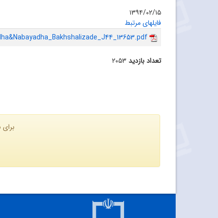
۱۳۹۴/۰۲/۱۵
فایلهای مرتبط
dha&Nabayadha_Bakhshalizade_J44_13653.pdf
تعداد بازدید
۲۰۵۳
برای ن