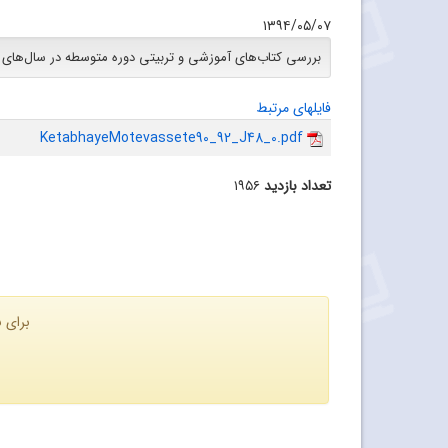
۱۳۹۴/۰۵/۰۷
بررسی کتاب‌های آموزشی و تربیتی دوره متوسطه در سال‌های 90 تا 92
فایلهای مرتبط
KetabhayeMotevassete90_92_J48_0.pdf
تعداد بازدید
۱۹۵۶
برای ن