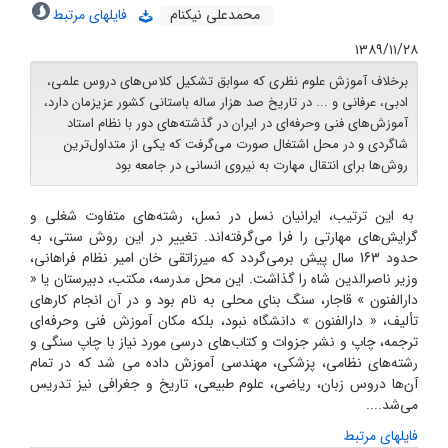
محمدعلی نیکنام
فایلهای مرتبط
۱۳۸۹/۱۱/۲۸
برخلاف آموزش علوم نظرى که سوابق تشکیل کلاس‌هاى دروس علمى،
ادبى، عرفانى و ... در تاریخ صد هزار ساله باستانى کشور عزیزمان دارد،
آموزش‌هاى فنى وحرفه‌اى در ایران در گذشته‌هاى دور با نظام استاد
شاگردى و در محل اشتغال صورت مى‌گرفت که یکى از متداول‌ترین
روش‌ها براى انتقال مهارت به نیروى انسانى در جامعه بود
به این ترتیب، ایرانیان نسل در نسل، رشته‌هاى متفاوت شغلى و
گرایش‌هاى مهارتى را فرا مى‌گرفته‌اند. تغییر در این روش سنتى، به
حدود 163 سال پیش برمى‌گردد که میرزاتقى خان امیر نظام فراهانى،
وزیر ناصرالدین شاه را گذاشت. این محل مدرسه، مکتب، دبیرستان یا «
دارالفنون » قاجار، سنگ بناى محلى به نام بود و در آن انجام کارهاى
تألیف، « دارالفنون » دانشگاه نبود، بلکه مکان آموزش فنى وحرفه‌اى
ترجمه، چاپ و نشر جزوات و کتاب‌هاى درسى مورد نیاز با چاپ سنگى و
رشته‌هاى نظامى، پزشکى، مهندسى آموزش داده مى شد که در تمام
آن‌ها دروس زبان، ریاضى، علوم طبیعى، تاریخ و جغرافى نیز تدریس
مى‌شد....
فایلهای مرتبط