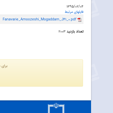
۱۳۹۵/۰۲/۰۴
فایلهای مرتبط
Fanavarie_Amoozeshi_Mogaddam_J41_0.pdf
تعداد بازدید
۲۰۰۳
برای ن