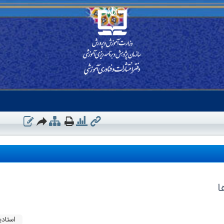
ا
استادی