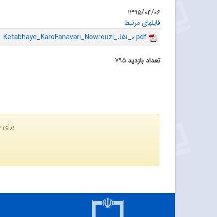
۱۳۹۵/۰۴/۰۶
فایلهای مرتبط
Ketabhaye_KaroFanavari_Nowrouzi_J51_0.pdf
تعداد بازدید
۷۹۵
برای ن