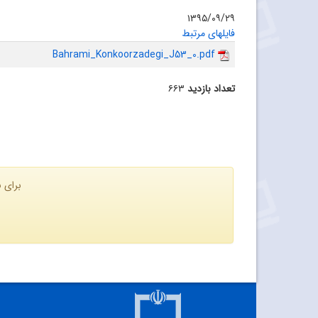
۱۳۹۵/۰۹/۲۹
فایلهای مرتبط
Bahrami_Konkoorzadegi_J53_0.pdf
تعداد بازدید
۶۶۳
برای ن