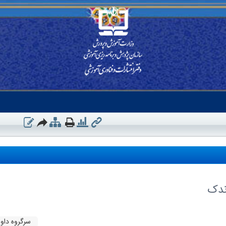
ندک
سرگروه داور