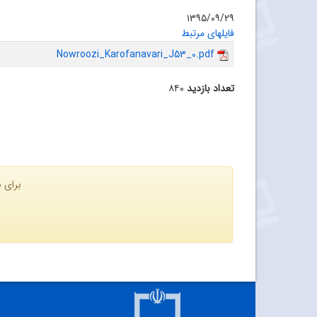
۱۳۹۵/۰۹/۲۹
فایلهای مرتبط
Nowroozi_Karofanavari_J53_0.pdf
تعداد بازدید
۸۴۰
برای ن