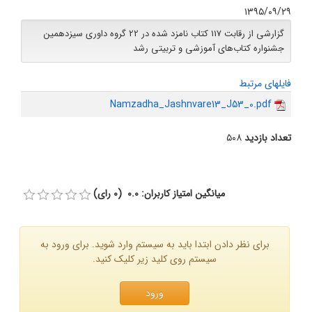
۱۳۹۵/۰۹/۲۹
گزارشی از رقابت 117 کتاب نامزد شده در 22 گروه داوری سیزدهمین
جشنواره کتاب‌های آموزشی و تربیتی رشد
فایلهای مرتبط
Namzadha_Jashnvare13_J53_0.pdf
تعداد بازدید
۵۰۸
میانگین امتیاز کاربران: 0.0 (0 رای)
برای نظر دادن ابتدا باید به سیستم وارد شوید. برای ورود به
سیستم روی کلید زیر کلیک کنید.
ورود