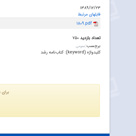
۱۳۸۹/۱۲/۲۳
فایلهای مرتبط
1809.pdf
تعداد بازدید
۷۵۰
برچسب
:
عمومی
کلیدواژه (keyword):
کتاب‌نامه رشد
برای ن