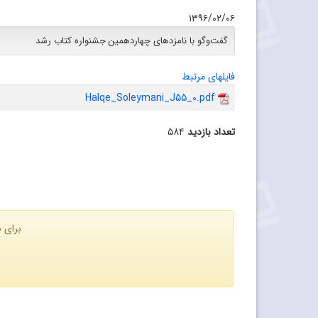
۱۳۹۶/۰۲/۰۶
گفت‌وگو با نامزدهای چهاردهمین جشنواره کتاب رشد
فایلهای مرتبط
Halqe_Soleymani_J55_0.pdf
تعداد بازدید
۵۸۴
برای ن