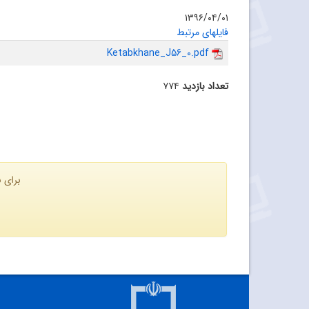
۱۳۹۶/۰۴/۰۱
فایلهای مرتبط
Ketabkhane_J56_0.pdf
تعداد بازدید
۷۷۴
برای ن