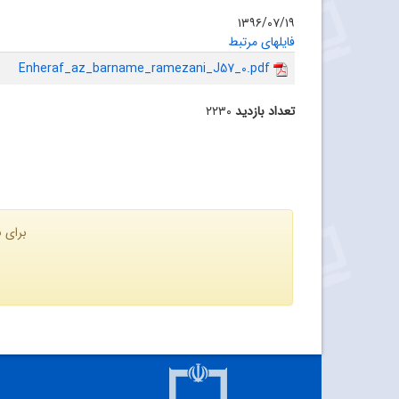
۱۳۹۶/۰۷/۱۹
فایلهای مرتبط
Enheraf_az_barname_ramezani_J57_0.pdf
تعداد بازدید
۲۲۳۰
برای ن