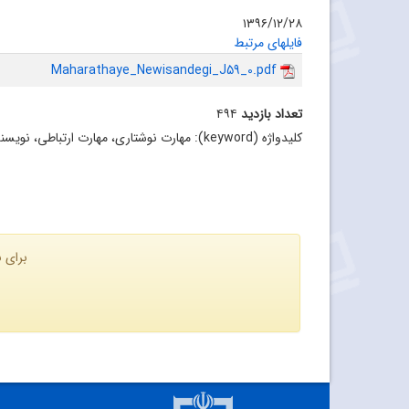
۱۳۹۶/۱۲/۲۸
فایلهای مرتبط
Maharathaye_Newisandegi_J59_0.pdf
تعداد بازدید
۴۹۴
کلیدواژه (keyword):
مهارت‌ نوشتاری، مهارت ارتباطی، نویس
برای ن