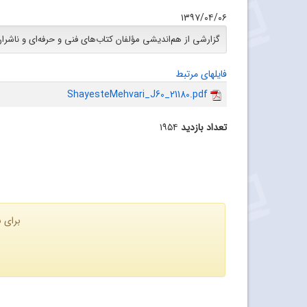
۱۳۹۷/۰۴/۰۶
گزارشی از هم‌اندیشی مؤلفان کتاب‌های فنی و حرفه‌ای و ناشرا
فایلهای مرتبط
ShayesteMehvari_J60_21180.pdf
تعداد بازدید
۱۹۵۴
برای ن