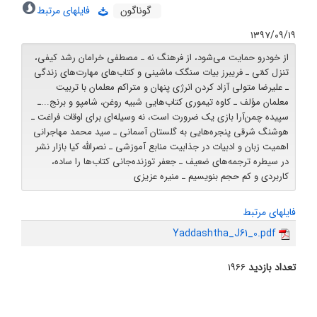
گوناگون
فایلهای مرتبط
۱۳۹۷/۰۹/۱۹
از خودرو حمایت می‌شود، از فرهنگ نه ـ‌ مصطفی خرامان رشد کیفی،
تنزل کمّی ـ فریبرز بیات سنگک ماشینی و کتاب‌های مهارت‌های زندگی
ـ علیرضا متولی آزاد کردن انرژی پنهان و متراکم معلمان با تربیت
معلمان مؤلف ـ کاوه تیموری کتاب‌هایی شبیه روغن، شامپو و برنج...ـ
سپیده چمن‌آرا بازی یک ضرورت است، نه وسیله‌ای برای اوقات فراغت ـ
هوشنگ شرقی پنجره‌هایی به گلستان آسمانی ـ سید محمد مهاجرانی
اهمیت زبان و ادبیات در جذابیت منابع آموزشی ـ نصرالله کیا بازار نشر
در سیطره ترجمه‌های ضعیف ـ جعفر توزنده‌جانی کتاب‌ها را ساده،
کاربردی و کم حجم بنویسیم ـ منیره عزیزی
فایلهای مرتبط
Yaddashtha_J61_0.pdf
تعداد بازدید
۱۹۶۶