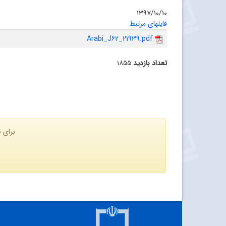
۱۳۹۷/۱۰/۱۰
فایلهای مرتبط
Arabi_J62_21939.pdf
تعداد بازدید
۱۸۵۵
برای ن