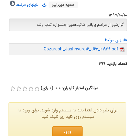
سمیه میرزایی
فایلهای مرتبط
۱۳۹۷/۱۰/۱۰
گزارشی از مراسم پایانی شانزدهمین جشنواره کتاب رشد
فایلهای مرتبط
Gozaresh_Jashnvare16_J62_21949.pdf
تعداد بازدید
۴۹۹
میانگین امتیاز کاربران: 0.0 (0 رای)
برای نظر دادن ابتدا باید به سیستم وارد شوید. برای ورود به
سیستم روی کلید زیر کلیک کنید.
ورود