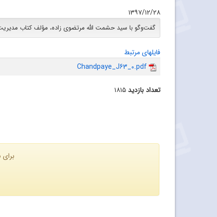
۱۳۹۷/۱۲/۲۸
گفت‌وگو با سید حشمت الله مرتضوی زاده، مؤلف کتاب مدیریت و
فایلهای مرتبط
Chandpaye_J63_0.pdf
تعداد بازدید
۱۸۱۵
برای ن