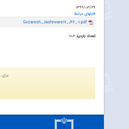
۱۳۹۹/۰۳/۲۹
فایلهای مرتبط
Gozaresh_Jashnvare17_J66_-1.pdf
تعداد بازدید
۱۱۰۶
برای ن