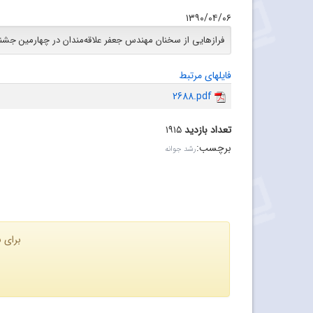
۱۳۹۰/۰۴/۰۶
فرازهایى از سخنان مهندس جعفر علاقه‌مندان در چهارمین جشن
فایلهای مرتبط
2688.pdf
تعداد بازدید
۱۹۱۵
برچسب
:
رشد جوانه
برای ن