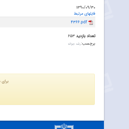
۱۳۹۰/۰۹/۳۰
فایلهای مرتبط
4366.pdf
تعداد بازدید
۶۵۳
برچسب
:
رشد جوانه
برای ن