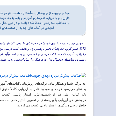
مهدی چوبینه از چهره‌های نام‌آشنا و صاحب‌نظر در ح
داوری او را درباره کتاب‌های آموزشی باید به‌جد مور
با مخاطب به‌درستی حفظ شده باشد و در عین حال در ای
قدیمی در کتاب‌های جدید از ضعف‌های آزا
1372،عضو گروه جغرافیای دفتر برنامه‌ریزی و تألیف کتب درسی بو
جغرافیا، تألیف 25 جلد کتاب درسی و کمک‌درسی به چشم
رشد، و رسانه‏های دیجیتال وزارت فرهنگ و ارشاد اسلامی را بر عهده
اطلاعات بیش‌تر درباره
به
تازگی
شما
و
همکارانتان،
برگه
های
ارزش
یابی
کتاب
های
آموز
به
نظر
می‌رسید
فرم‌های
موجود
قادر
به
ارزیابی
کاملاً دقیق ا
یک
کتاب
علی‌رغم
ارزشمندی‌اش، امتیاز پایینی کسب ‌کن
در
بخش
خودارزیابی
یا
بهره‌مندی از تصویر،
امتیاز
کمی
به دس
خاطر برخی ویژگی‌ها، امتیاز
بالایی
کسب می‌کردند.