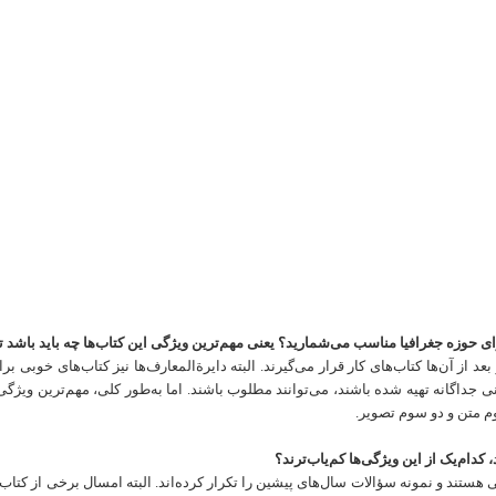
ای
حوزه
جغرافیا
مناسب
می
شمارید؟
یعنی
مهم
ترین
ویژگی
این
کتاب
ها
چه
باید
باشد
ت
بعد
از
آن‌ها
کتاب‌های کار
قرار می‌گیرند
.
البته
دایرة‌المعارف‌ها نیز کتاب‌های خوبی
برا
ی
جداگانه
تهیه
شده
باشند، می‌توانند
مطلوب
باشند
.
اما به‌طور کلی، مهم‌ترین
ویژگی
م
متن
و دو سوم
تصویر
.
،
کدام
یک
از
این
ویژگی
ها
کم
یاب
ترند؟
ی هستند و نمونه
سؤالات
سال‌های پیشین
را تکرار کرده‌اند. البته
امسال برخی
از
کتاب‌