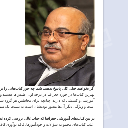
اگر
بخواهید
خیلی
کلی
پاسخ
بدهید،
شما
چه
جور
کتاب
هایی
را
بر
بهترین
کتاب‌ها در
حوزه
جغرافیا
در
درجه
اول
اطلس‌ها هستند
و
آموزشی
و
کششی که دارند، چنانچه
برای
مخاطبین
هر
گروه
سن
است
و
ویژگی
دیگر
آن‌ها
مصور
بودنشان است
به
نسبت
یک
سو
در
بین
کتاب
های
آموزشی
جغرافیا
که
جناب
عالی
بررسی
کرده
اید
اغلب
کتاب‌های مجموعه
سؤالات
و
خودآموزها،
فاقد نوآوری کاف