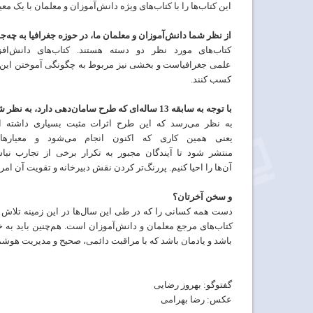
این
کتاب‌ها را
با
کتاب‌های ویژه
دانش‌آموزان
و
معلمان
با
یک
معی
از
نظر
شما
دانش
آموزان
و
معلمان
ما،
در
حوزه
جغرافیا
به
چه
جو
کتاب‌های مورد
نظر
دو
دسته
هستند
.
کتاب‌های دانش‌افز
علمی
جغرافیاست
و
بخشی
نیز
مربوط به چگونگی
آموختن
این
کسب کنند.
با
توجه
به سابقه 13 ساله‌ای که طرح
سامان
دهی دارد،
به نظر ش
به
نظر می‌رسد
که
این
طرح
اثرات
مثبت
بسیاری
داشته
ا
یعنی
همین
کاری
که
اکنون انجام می‌شود و معیار‌ها
منتشر
شود
تا
آیندگان
مجبور
به
تکرار
برخی
از
تجارب
نبا
آن‌ها
را
احیا
کنیم
.
پررنگ‌تر کردن نقش
دبیرخانه و تقویت
آن
امر
و
سخن
آخرتان؟
دست
همه
کسانی
را
که
در
طی
این
سال‌ها
در
این
زمینه
تلاش
کتاب‌های مرجع
معلمان
و
دانش‌آموزان است. هم‌چنین
باید به
خ
باشد
و
یادمان
باشد
که
با
مراقبت
دائمی، صحیح
و
مدیریت
هوشمن
گفت‏وگو: بهروز رضایی
عکس: رضا بهرامی