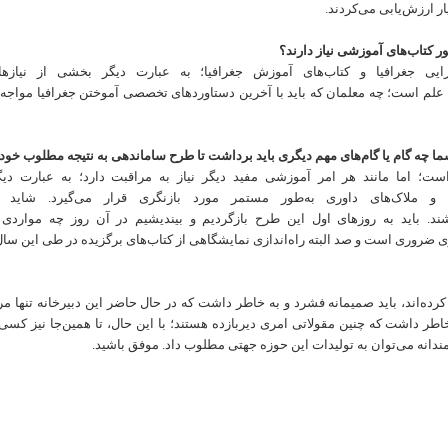
ار
ارزش‌یابی
می‌کردند
.
ر
کتاب
های
آموزشی
نیاز
دارند؟
ایی
جغرافیا و
کتاب‌های آموزش
جغرافیا؛
به
عبارت
دیگر
بخشی
از
نیاز‌
علم
است؛ چه
معلمان
که باید با
آخرین
دستاورد‌های تخصصی
آموختن
جغرافیا
مواجه
ما چه
گام
یا
گام
های
مهم
دیگری
باید
برداشت
تا
طرح
سامان‏د
هی
به
نتیجه
مطلوب
خود
ست؛
اما
مانند
هر امر
آموزشی
مفید
دیگر
نیاز
به
مراقبت
دارد؛ به
عبارت
دیگ
 و
ملاک‌های داوری
به‌طور
مستمر
مورد
بازنگری
قرار می‌گیرد
.
شاید
شند. باید به
روز‌های اول
این
طرح
بازگردیم و
بیندیشیم
در
آن
روز
چه
مواردی
ی
ضروری
است
و
صد
البته
راه‌اندازی
نمایشگاهی
از
کتاب‌های برگزیده
در
طی
این
سال‌
کرد‌ه‌اند، باید
صمیمانه
فشرد
و
به
خاطر
داشت که
در
حال
حاضر
این
دبیرخانه تنها
مر
اطر
داشت
که
چنین
مقولاتی
امری
دیربازده
هستند؛ با این حال، تا
همین‌جا
نیز
کسی
دانه می‌توان
به
تولیدات
این
حوزه
جهتی
مطلوب
داد
.
موفق
باشید
.