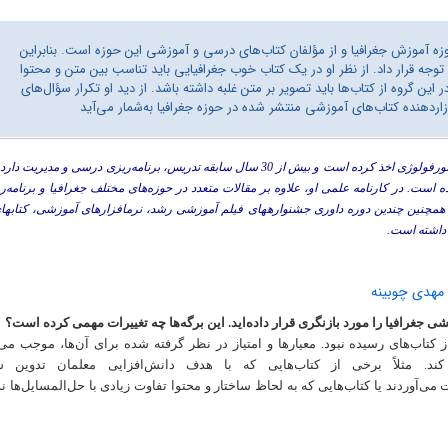
وزه آموزش جغرافیا و از مؤلفان کتاب‌های درسی و آموزشی این حوزه است. بنابراین
د توجه قرار داد. از نظر او در یک کتاب خوب جغرافیایی باید تناسب بین متن و محتوا
ن گروه از کتاب‌ها باید تصویر بر متن غلبه داشته باشد. از دید او تکرار سؤال‌های
ردهنده کتاب‌های آموزشی منتشر شده در حوزه جغرافیا به‌شمار می‌آید
مهدی چوبینه درجه دکتری خود را در جغرافیای طبیعی، گرایش ژئومورفولوژی اخذ کرده است و بیش از 30 سال سابقه تدریس، برنامه‌ریزی درسی
ده است. در کارنامه علمی او، علاوه بر مقالات متعدد در حوزه‌های مختلف جغرافیا و برنامه
 می‏آید. او همچنین چندین دوره داوری جشنواره‏های فیلم آموزشی رشد، نرم‏افزارهای آموزشی، کتاب‏
 داشته است.
 مهدی چوبینه
شی
جغرافیا
را
مورد
بازنگری
قرار
داده‌اید. این
برگه
ها
چه
تغییرات
مهمی
کرده
است
؟
ز
کتاب‌های رسیده
نبود. معیار‌ها و امتیاز در نظر گرفته شده برای آن‌ها، موجب م
د. مثلاً
برخی
از
کتاب‌هایی
که
با هدف دانش‌افزایی
معلمان تدوین ش
ت
می‌آوردند یا
کتاب‌هایی
که به لحاظ ساختار و محتوا تفاوت زیادی با حل‌المسایل‌ها ند