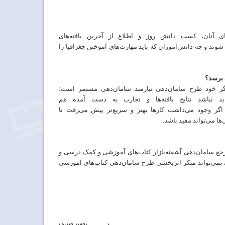
های آنان،‌ کسب
دانش
روز
و
اطلاع
از
آخرین
یافته‌های
شوند
و
چه
دانش‌آموزان
که باید مهارت‌های
آموختن
جغرافیا
را
برسد؟
ر
خود
طرح
سامان‌دهی
نیازمند
سامان‌دهی
مستمر
است؛
بد
نباشد
نتایج
یافته‌ها و
تجارب
به دست
آمده
هم
اگر
وجود می‌داشت
کار‌ها بهتر
و
سریع‌تر
پیش می‌رفت
تا
ها می‌تواند
مفید
باشد
.
جع
سامان‌دهی
آشفته‌بازار
کتاب‌های آموزشی و کمک
درسی و
نمی‌تواند
منکر
اثربخشی
طرح
سامان‌دهی
کتاب‌های آموزشی