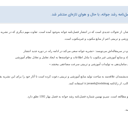
نامه رشد جوانه، با حال و هوای تازه‌‌ای منتشر شد.
تشار، از تحولات جدیدی است که در انتشار فصل‌نامه جوانه به‌وجود آمده است. تفاوت مهم دیگری که در نشریه ر
وزشی و تربیتی اعم از منابع مکتوب و غیرمکتوب است.
و در سرمقاله‌‌اش می‌نویسد: «نشریه جوانه سعی
می‌کند
در
ادامه
راه،
در
دوره
جدید
انتشار
د
و
منابع
آموزشی غیر مکتوب
با
تبادل اطلاعات
و
خواسته‌ها
به
ایجاد
تعامل
و
تعادل
نظام
آموزشی
سامان‌دهی
به
تولیدات
آموزشی و
تربیتی
سرعت
مضاعفی
ببخشد.»
ندیشمندان
علاقه‌مند
به مباحث
تولید منابع
آموزشی
و
تربیتی
دعوت
کرده است تا آثار خود را برای این نشریه بف
ب، از رایانامه
javaneh@roshdmag
.
ir
استفاده کنند.
لعه است. سی‌و نهمین شماره فصل‌نامه رشد جوانه به فصل بهار 1392 تعلق دارد.
د.