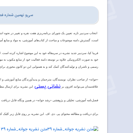
سی‌و نهمین شماره فصل‌
انتخاب سردبیر تازه، تعیین یک شورای برنامه‌ریزی هفت نفره و تغییر در نحوه ان
است، گسترش دامنه موضوعات و مباحث از کتاب‌های آموزشی، به مواد و منابع آم
فریبا
کیا، سردبیر جدید نشریه در سرمقاله خود به این موضوع اشاره کرده است. ا
خود
به
صورت
الکترونیکی
علاوه
بر
توسعه
دامنه
فعالیت
خود از
منابع
مکتوب
به
موا
رسمی
و
ناشران
و
تولیدکنندگان
کمک
کند
و
به
همنوایی این
دو
کانون
محوری
برای
«جوانه» از صاحب
نظران،
نویسندگان،
مترجمان
و
پدیدآورندگان منابع
آموزشی
و
ا
نشانی پستی
علاقه‌مندان می‌توانند افزون بر
این نشریه برای ارسال مطال
فصل‌نامه آموزشی،
تحلیلی
و
پژوهشی «رشد
جوانه» در همین وبگاه قابل دریافت و مطا
برای دریافت و مطالعه محتوای پی‌. دی. اف. این نشریه بر روی فایل زیر کلیک کنی
متن نشریه جوانه_شماره 39