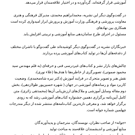
آموزشی قرار گرفته‌اند، گردآورده و در اختیار علاقه‌مندان قرار می‌دهد.
در گفت‌وگوی دیگر این نشریه، محمدابراهیم
محمدی، مدیرکل
فرهنگی
و
هنری
معاونت
پرورشی
و
فرهنگی
وزارت
آموزش و پرورش ابراز امیدواری کرده است
همکاری بین نهادهای
مسئول در
اجرای
طرح
سامان‌دهی
منابع
آموزشی
و
تربیتی
افزایش یابد.
خبرنگاران نشریه در گفت‌وگوی دیگر کوشیده‌اند طی گفت‌وگو با ناشران مختلف
از دغدغه‌های آن‌ها در تولید کتاب‌های آموزشی پرده بردارند.
چالش‌های
بازار
نشر
و
کتاب‌های
غیردرسی
فنی
و حرفه‌ای (به قلم مهندس
سید
محمود
صموتی)، تصویرگری
از
خاطره‌ها
تا
هدف‌ها (علاء
نوری)،
نقش
هنر
و
تصویر
متحرک
در
فرایند
آموزش (دکتر
نیره
شاه‌محمدی)، وضعیت
کاربرد
مواد
و
رسانه‌های
آموزشی
در
جهان (
شهره
حسین‌پور
طولازدهی)،
بخش
دوم مقاله وسایل
آموزشی
و
ملاک‌های
ارزش‌یابی
آن‌ها (محمدتقی
زائری)، متن
کامل آیین‌نامه برگزاری
دهمین جشنواره کتاب‌های
آموزشی
رشد که به زودی
برگزار خواهد شد، و معرفی تازه‌ترین کتاب‌نامه‌های منتشر شده از دیگر مندرجات
چهلمین شماره جوانه است.
«جوانه» از صاحب
نظران،
نویسندگان،
مترجمان
و
پدیدآورندگان
منابع
آموزشی
و
اندیشمندان
علاقه‌مند
به مباحث
تولید