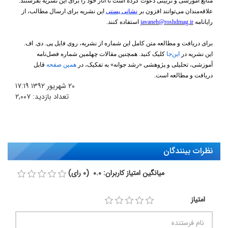
منابع
آموزشی
و
تربیتی
دعوت
کرده است تا آثار خود را برای این نشریه بفرستند.
علاقه‌مندان می‌توانند افزون بر
نشانی پستی
این نشریه برای ارسال مطالب، از
رایانامه
javaneh@roshdmag.ir
استفاده کنند.
برای دریافت و مطالعه متن کامل این شماره از نشریه، روی فایل پی‌. دی. اف.
این نشریه در
این‌جا
کلیک کنید. همچنین
مقالات چهلمین شماره فصل‌نامه
آموزشی،
تحلیلی
و
پژوهشی «رشد
جوانه» به تفکیک، در
همین صفحه
قابل
دریافت و مطالعه است.
۲۰ شهریور ۱۳۹۲
۱۷:۱۹
تعداد بازدید:
۲,۰۰۷
نظرات بینندگان
میانگین امتیاز کاربران: 0.0 (0 رای)
امتیاز