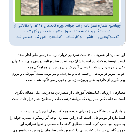
چهلمین شماره فصل‌نامه رشد جوانه، ویژه تابستان 1392، با مقالاتی از
نویسندگان و اندیشمندان حوزه نشر و همچنین گزارش و
گفت‌وگوهایی از ناشران و کارشناسان کتاب‌های آموزشی منتشر شد.
این شماره از نشریه با یادداشت
سردبیر درباره برنامه
درسی
ملی آغاز شده
است. نویسنده کوشیده است نشان دهد که در سند
برنامه درسی
ملی، به عنوان
یکی
از
مهم‌ترین
اسناد
بالادستی آموزش و پرورش، بر
هماهنگی
همه
عوامل
مؤثر
در
تربیت،
از جمله
خانه
و
مدرسه،
و نیز تولید
بسته آموزشی
و
لزوم
بهره‌گیری
از
ظرفیت‌های
برو‌ن‌سازمانی
و
غیردرسی تأکید
شده
است
.
معیارهای
ارزیابی
کتاب‌های
آموزشی
از
منظر
برنامه درسی
ملی مقاله دیگری
است به قلم دکتر امیر رون که برنامه درسی ملی را مطمح نظر قرار داده است.
راه‌اندازی فروشگاهی ویژه برای عرضه همه کتاب‌های
آموزشی
مناسب و
استاندارد از موضوعاتی است که در این شماره، توجه گزارشگران نشریه جوانه را
به سوی خود جلب کرده است. مطابق گفته‌ حامد
محبی
و
شیوا
ثمرانی، این
فروشگاه آن دسته از کتاب‌هایی را که مورد تأیید سازمان پژوهش و برنامه‌ریزی