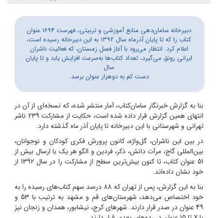
دبیرخانه سامان‌دهی منابع آموزشی و تربیتی، فهرست 1694 عنوان
کتاب را که تا پایان آذرماه سال 1392 به این دبیرخانه رسیده است،
اعلام کرد. انتظار می‌رود با آغاز فصل زمستان، که فعالیت ناشران
ایرانی رونق می‌گیرد، تعداد کتاب‌ها به‌سرعت افزایش یابد و تا پایان
سال
دست کم به دوهزار عنوان برسد.
بنا به گزارش خبرنگار سامان‌کتاب، آمار منتشر شده، که نسخه‌ای از آن در
انتهای همین گزارش قرار داده شده است، حکایت از مشارکت 239 ناشر
تهرانی و شهرستانی با این دبیرخانه تا پایان آذر ماه گذشته دارد.
در بین این ناشران، گل‌واژه، کانون پرورش فکری کودکان و نوجوانان،
بین‌المللی گاج، مرآت دانش، ذکر، فردین و الگو هر یک با ارسال بیش از
51 عنوان کتاب، تا کنون بیش‌ترین سطح از مشارکت را در سال 1392 از
خود نشان داده‌اند.
بنا به این گزارش، پس از تهران که 88 درصد سهم کتاب‌های رسیده را به
خود اختصاص می‌دهد، شهرستان‌های قم و مشهد به ترتیب با 53 و
49 عنوان در صدر قرار دارند. شهرهای کرج، نیشابور، همدان و زنجان نیز
با 7 تا 15 عنوان در رده‌های بعدی قرار دارند.