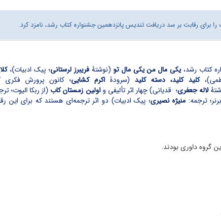
ا برای رقابت بر سد دریافت تندیس پانزدهمین جشنواره کتاب رشد، نامزد کرد.
اره کتاب رشد،
یکی مال من یکی مال تو
(نوشتۀ
فریبرز لرستانی
؛ پیک ادبیات
)،
کلا
طمی
)،
کلید کلید، دسته کلید
(سرودۀ
اکرم کشایی
؛ کانون پرورش فکری ک
تۀ
لاله جعفری
؛
قدیانی) چهار اثر تألیفی و
اولین زمستان کاب
(از ربکا الیوت؛ تر
رنر؛ ترجمه:
منیژه نصیری
؛ پیک ادبیات)
دو اثر ترجمه‌ای هستند که برای این رقا
ن گروه داوری بودند.