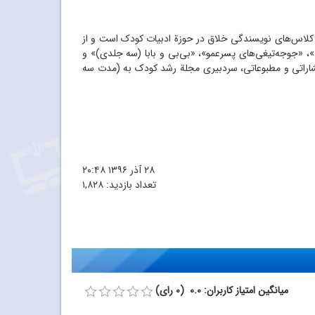
 کلاس
های نویسندگی خلاق در حوزة ادبیات کودک است و از
»، «جوجه
تیغی
های پسرعمو»، «
بی
بی و بابا (سه جلدی)» و
اراتی و مطبوعاتی، سردبیری مجلة رشد کودک به (مدت سه
۲۸ آذر ۱۳۹۶
۲۰:۴۸
تعداد بازدید:
۱,۸۲۸
میانگین امتیاز کاربران: 0.0 (0 رای)