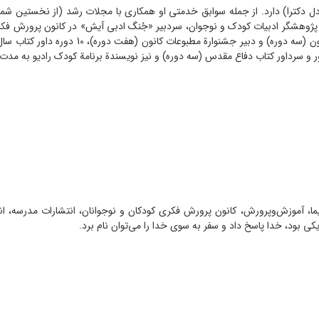
 دکترا) دارد. از جمله سوابق خدمتی او همکاری با مجلات رشد (از نخستین شما
شنوارة مطبوعات کانون (هفت دوره)، 10 دوره داور کتاب سال جمهوری اسلامی (10 دوره) داور جشنوارة کتاب
اور کتاب دفاع مقدس (سه دوره) و نیز نویسندة برنامة کودک رادیو به مدت 10 سال (از سال 1360) بوده است
ما، آموزش
وپرورش، کانون پرورش فکری کودکان و نوجوانان، انتشارات مدرسه، انتش
کی بود، خدا پاسخ داد و سفر به سوی خدا را می
توان نام برد.