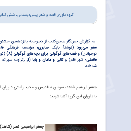
گروه داوری قصه و شعر پیش‌دبستانی، شش کتاب ر
به گزارش خبرنگار سامان‌کتاب از دبیرخانه پانزدهمین جشنو
سفر می‌رود
(نوشتۀ
بابک صابری
؛ مؤسسه فرهنگی فا
نوجوانان)
و
قصه‌های گوگولی برای بچه‌های گوگولی (8)
(نوش
فاضلی
؛ شهر قلم) و
کالی و مامان و بابا
(از رتراوت سوزانه ب
شده‌اند.
جعفر ابراهیم شاهد، سوسن طاقدیس و مجید راستی داوران ای
با داوران این گروه آشنا شوید:
جعفر ابراهیمی نصر (شاهد)