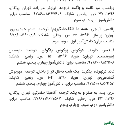
ویلمس، مو.
نانت و باگت.
ترجمه: نیلوفر امن‌زاده. تهران: پرتقال،
1396، 37 ص. بیاضی. شابک: 9786008347408. مناسب برای:
دانش‌آموز اول، دوم، سوم
پالاسیو، آر.جی.
همه ما شگفت‌انگیزیم!.
ترجمه: شبنم حیدری‌پور.
تهران: پرتقال، 1396، 32 ص. رحلی. شابک: 9786004620819.
مناسب برای: دانش‌آموز اول، دوم، سوم
فلیتسرا، داوید.
هوکوس پوکوس پنگوئن.
ترجمه: نارسیس
زهره‌نسب. تهران: هوپا، 1396، 152 ص. رقعی. شابک:
9786008869108. مناسب برای: دانش‌آموز چهارم، پنجم، ششم
فاند کرکهوف، اینگرید.
یک شب باحال تر از باحال.
ترجمه: مهرنوش
گلشاهی‌فر. تهران: هوپا، 1396، 104 ص. رقعی. شابک:
9786008869153. مناسب برای: دانش‌آموز چهارم، پنجم، ششم
فری، بت.
یه صفر و یه یک.
ترجمه: آناهیتا حضرتی. تهران: پرتقال،
1396، 43 ص. رحلی. شابک: 9786004620567. مناسب برای:
دانش‌آموز دوم، سوم، چهارم، پنجم
ریاضی