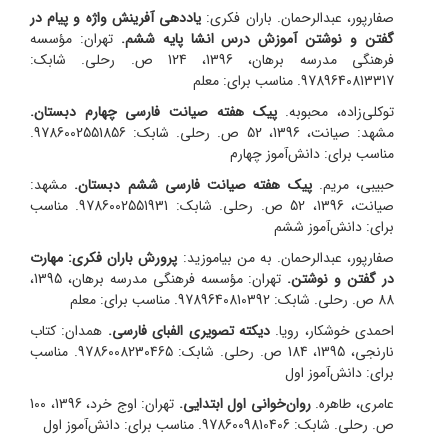
صفارپور، عبدالرحمان. باران فکری:
یاددهی آفرینش واژه و پیام در
گفتن و نوشتن آموزش درس انشا پایه ششم.
تهران: مؤسسه
فرهنگی مدرسه برهان، 1396، 124 ص. رحلی. شابک:
9789640813317. مناسب برای: معلم
توکلی‌زاده، محبوبه.
پیک هفته صیانت فارسی چهارم دبستان.
مشهد: صیانت، 1396، 52 ص. رحلی. شابک: 9786002551856.
مناسب برای: دانش‌آموز چهارم
حبیبی، مریم.
پیک هفته صیانت فارسی ششم دبستان.
مشهد:
صیانت، 1396، 52 ص. رحلی. شابک: 9786002551931. مناسب
برای: دانش‌آموز ششم
صفارپور، عبدالرحمان. به من بیاموزید:
پرورش باران فکری: مهارت
در گفتن و نوشتن.
تهران: مؤسسه فرهنگی مدرسه برهان، 1395،
88 ص. رحلی. شابک: 9789640810392. مناسب برای: معلم
احمدی خوشکار، رویا.
دیکته تصویری الفبای فارسی.
همدان: کتاب
نارنجی، 1395، 184 ص. رحلی. شابک: 9786008230465. مناسب
برای: دانش‌آموز اول
عامری، طاهره.
روان‌خوانی اول ابتدایی.
تهران: اوج خرد، 1396، 100
ص. رحلی. شابک: 9786009810406. مناسب برای: دانش‌آموز اول