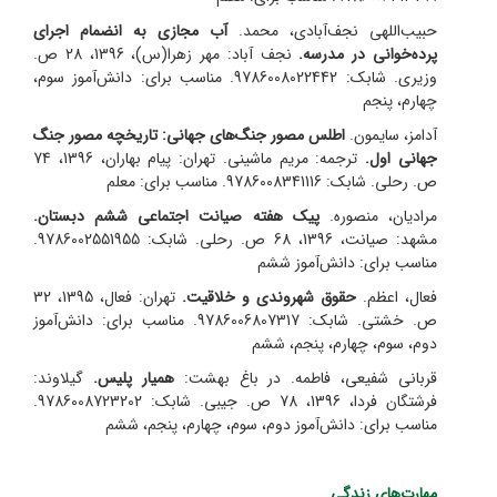
حبیب‌اللهی نجف‌آبادی، محمد.
آب مجازی به انضمام اجرای
پرده‌خوانی در مدرسه.
نجف آباد: مهر زهرا(س)، 1396، 28 ص.
وزیری. شابک: 9786008022442. مناسب برای: دانش‌آموز سوم،
چهارم، پنجم
آدامز، سایمون.
اطلس مصور جنگ‌های جهانی: تاریخچه مصور جنگ
جهانی اول.
ترجمه: مریم ماشینی. تهران: پیام بهاران، 1396، 74
ص. رحلی. شابک: 9786008341116. مناسب برای: معلم
مرادیان، منصوره.
پیک هفته صیانت اجتماعی ششم دبستان.
مشهد: صیانت، 1396، 68 ص. رحلی. شابک: 9786002551955.
مناسب برای: دانش‌آموز ششم
فعال، اعظم.
حقوق شهروندی و خلاقیت.
تهران: فعال، 1395، 32
ص. خشتی. شابک: 9786006807317. مناسب برای: دانش‌آموز
دوم، سوم، چهارم، پنجم، ششم
قربانی شفیعی، فاطمه. در باغ بهشت:
همیار پلیس.
گیلاوند:
فرشتگان فردا، 1396، 78 ص. جیبی. شابک: 9786008723202.
مناسب برای: دانش‌آموز دوم، سوم، چهارم، پنجم، ششم
مهارت‌های زندگی