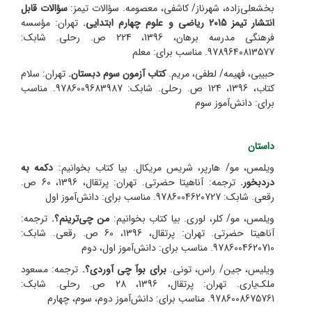
بخشعلی‌زاده، شهرناز/ کاشفی، معصومه. سؤالات تیمز:
سؤالات قابل
انتشار تیمز 2015 ریاضی و علوم چهارم ابتدایی.
تهران: مؤسسه
فرهنگی مدرسه برهان، 1396، 224 ص. رحلی. شابک:
9789640813577. مناسب برای: معلم
حبیبی، فهیمه/ لطفی، مریم.
کتاب آزمون سوم دبستان.
تهران: سلام
کتاب، 1396، 124 ص. رحلی. شابک: 9786009683987. مناسب
برای: دانش‌آموز سوم
داستان
ویلمس، مو/ هارپر، شریس مریکال. بیا کتاب بخوانیم:
دکمه به
دردبخور.
ترجمه: آناهیتا حضرتی. تهران: پرتقال، 1396، 60 ص.
رقعی. شابک: 9786004620727. مناسب برای: دانش‌آموز اول
ویلمس، مو/ کلر، لوری. بیا کتاب بخوانیم:
من چی‌ترینم؟.
ترجمه:
آناهیتا حضرتی. تهران: پرتقال، 1396، 60 ص. رقعی. شابک:
9786004620710. مناسب برای: دانش‌آموز اول، دوم
ویلیس، جین/ راس، تونی.
برای بوآ چی آوردی؟.
ترجمه: مسعود
ملک‌یاری. تهران: پرتقال، 1396، 28 ص. رحلی. شابک:
9786008675761. مناسب برای: دانش‌آموز دوم، سوم، چهارم