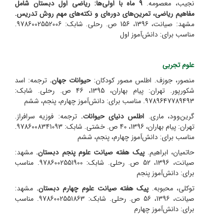
نجیب، معصومه.
9 ماه با اولی‌ها: ریاضی اول دبستان شامل
مفاهیم ریاضی، تمرین‌های دوره‌ای و نکته‌های مهم روش تدریس.
مشهد: صیانت، 1396، 156 ص. رحلی. شابک: 9786002552006.
مناسب برای: دانش‌آموز اول
علوم تجربی
منصور، جوزف. اطلس مصور کودکان:
حیوانات جهان.
ترجمه: اسد
شکورپور. تهران: پیام بهاران، 1395، 46 ص. رحلی. شابک:
9789647789493. مناسب برای: دانش‌آموز چهارم، پنجم، ششم
گرین‌وود، ماری.
اطلس دنیای حیوانات.
ترجمه: فوزیه سرافراز.
تهران: پیام بهاران، 1396، 40 ص. خشتی. شابک: 9786008341093.
مناسب برای: دانش‌آموز چهارم، پنجم، ششم
حاتمیان، ابراهیم.
پیک هفته صیانت علوم پنجم دبستان.
مشهد:
صیانت، 1396، 52 ص. رحلی. شابک: 9786002551900. مناسب
برای: دانش‌آموز پنجم
توکلی، محبوبه.
پیک هفته صیانت علوم چهارم دبستان.
مشهد:
صیانت، 1396، 56 ص. رحلی. شابک: 9786002551863. مناسب
برای: دانش‌آموز چهارم