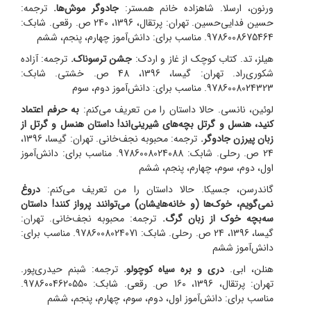
ورنون، ارسلا. شاهزاده خانم همستر:
جادوگر موش‌ها.
ترجمه:
حسین فدایی‌حسین. تهران: پرتقال، 1396، 240 ص. رقعی. شابک:
9786008675464. مناسب برای: دانش‌آموز چهارم، پنجم، ششم
هیلز، تد. کتاب کوچک از غاز و اردک:
جشن ترسوناک.
ترجمه: آزاده
شکوری‌راد. تهران: گیسا، 1396، 48 ص. خشتی. شابک:
9786008024323. مناسب برای: دانش‌آموز دوم، سوم
لوئین، نانسی. حالا داستان را من تعریف می‌کنم:
به حرفم اعتماد
کنید، هنسل و گرتل بچه‌های شیرینی‌اند! داستان هنسل و گرتل از
زبان پیرزن جادوگر.
ترجمه: محبوبه نجف‌خانی. تهران: گیسا، 1396،
24 ص. رحلی. شابک: 9786008024088. مناسب برای: دانش‌آموز
اول، دوم، سوم، چهارم، پنجم، ششم
گاندرسن، جسیکا. حالا داستان را من تعریف می‌کنم:
دروغ
نمی‌گویم، خوک‌ها (و خانه‌هایشان) می‌توانند پرواز کنند! داستان
سه‌بچه خوک از زبان گرگ.
ترجمه: محبوبه نجف‌خانی. تهران:
گیسا، 1396، 24 ص. رحلی. شابک: 9786008024071. مناسب برای:
دانش‌آموز ششم
هنلن، ابی.
دری و بره سیاه کوچولو.
ترجمه: شبنم حیدری‌پور.
تهران: پرتقال، 1396، 160 ص. رقعی. شابک: 9786004620550.
مناسب برای: دانش‌آموز اول، دوم، سوم، چهارم، پنجم، ششم