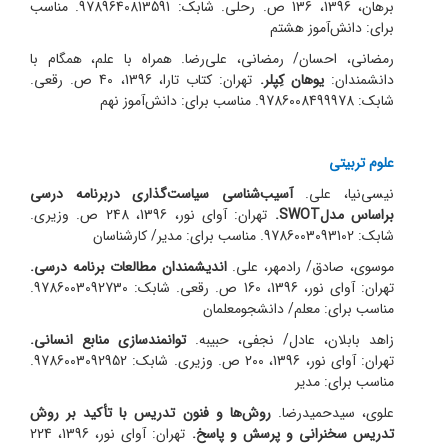
برهان، 1396، 136 ص. رحلی. شابک: 9789640813591. مناسب
برای: دانش‌آموز هشتم
رمضانی، احسان/ رمضانی، علی‌رضا. همراه با علم، همگام با
دانشمندان:
یوهان کِپلر.
تهران: کتاب تارا، 1396، 40 ص. رقعی.
شابک: 9786008499978. مناسب برای: دانش‌آموز نهم
علوم تربیتی
نیسی‌نیا، علی.
آسیب‌شناسی سیاست‌گذاری دربرنامه درسی
براساس مدل
SWOT
.
تهران: آوای نور، 1396، 248 ص. وزیری.
شابک: 9786003093102. مناسب برای: مدیر/ کارشناسان
موسوی، صادق/ رادمهر، علی.
اندیشمندان مطالعات برنامه درسی.
تهران: آوای نور، 1396، 160 ص. رقعی. شابک: 9786003092730.
مناسب برای: معلم/ دانشجومعلمان
زاهد بابلان، عادل/ نجفی، حبیبه.
توانمندسازی منابع انسانی.
تهران: آوای نور، 1396، 200 ص. وزیری. شابک: 9786003092952.
مناسب برای: مدیر
علوی، سیدحمیدرضا.
روش‌ها و فنون تدریس با تأکید بر روش
تدریس سخنرانی و پرسش و پاسخ.
تهران: آوای نور، 1396، 224