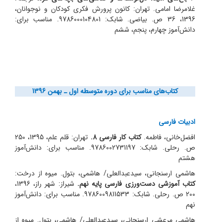
غلامرضا امامی. تهران: کانون پرورش فکری کودکان و نوجوانان،
1396، 36 ص. بیاضی. شابک: 9786000104801. مناسب برای:
دانش‌آموز چهارم، پنجم، ششم
کتاب‌های مناسب برای دوره متوسطه اول ـ بهمن 1396
ادبیات فارسی
افضل‌خانی، فاطمه.
کتاب کار فارسی 8.
تهران: قلم علم، 1395، 250
ص. رحلی. شابک: 9786002731197. مناسب برای: دانش‌آموز
هشتم
هاشمی‌ ارسنجانی، سیدعبدالعلی/ هاشمی، بتول. میوه از درخت:
کتاب آموزشی دست‌ورزی فارسی پایه نهم.
شیراز: شهر راز، 1396،
200 ص. رحلی. شابک: 9786009811533. مناسب برای: دانش‌آموز
نهم
هاشمی مرعشی ارسنجانی، سید‌عبدالعلی/ هاشمی، بتول. میوه از