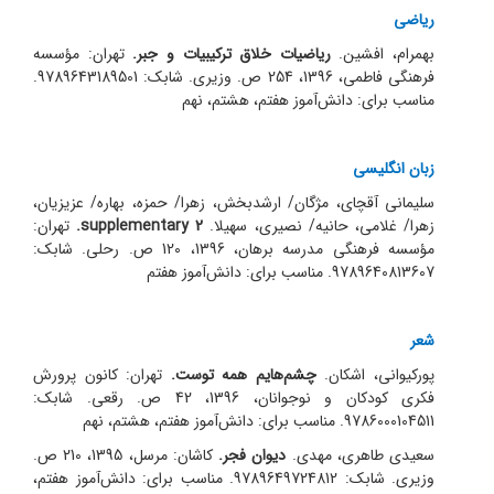
ریاضی
بهمرام، افشین.
ریاضیات خلاق ترکیبیات و جبر.
تهران: مؤسسه
فرهنگی فاطمی، 1396، 254 ص. وزیری. شابک: 9789643189501.
مناسب برای: دانش‌آموز هفتم، هشتم، نهم
زبان انگلیسی
سلیمانی آقچای، مژگان/ ارشد‌بخش، زهرا/ حمزه، بهاره/ عزیزیان،
زهرا/ غلامی، حانیه/ نصیری، سهیلا.
supplementary 2
.
تهران:
مؤسسه فرهنگی مدرسه برهان، 1396، 120 ص. رحلی. شابک:
9789640813607. مناسب برای: دانش‌آموز هفتم
شعر
پور‌کیوانی، اشکان.
چشم‌هایم همه توست.
تهران: کانون پرورش
فکری کودکان و نوجوانان، 1396، 42 ص. رقعی. شابک:
9786000104511. مناسب برای: دانش‌آموز هفتم، هشتم، نهم
سعیدی طاهری، مهدی.
دیوان فجر.
کاشان: مرسل، 1395، 210 ص.
وزیری. شابک: 9789649724812. مناسب برای: دانش‌آموز هفتم،