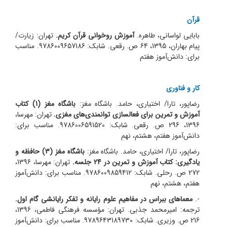
قرآن
بابایی لواسانی، طاهره.
آموزش روخوانی قرآن کریم.
تهران: زیارت/
پیام بهاران، 1395، 64 ص. رقعی. شابک: 9786009657186. مناسب
برای: دانش‌آموز هفتم
کار و فناوری
رضاپور، تارا/ اختیاری، حامد. باشگاه مغز:
باشگاه مغز (1) کتاب
آموزش و تمرین برای فعالسازی توانمندی‌های مغزی.
تهران: مهرسا،
1396، 296 ص. رقعی. شابک: 9786006591520. مناسب برای:
دانش‌آموز هفتم، هشتم، نهم
رضاپور، تارا/ اختیاری، حامد. باشگاه مغز:
باشگاه مغز (3) حافظه و
یادگیری: کتاب آموزش و تمرین در 24 جلسه.
تهران: مهرسا، 1396،
272 ص. رحلی. شابک: 9786009859412. مناسب برای: دانش‌آموز
هفتم، هشتم، نهم
-.
معماهای ببراس در مفاهیم علوم رایانه و تفکر رایانشی گام اول.
ترجمه: امیر‌محمد جذبی. تهران: مؤسسه فرهنگی فاطمی، 1396،
216 ص. وزیری. شابک: 9789643189730. مناسب برای: دانش‌آموز