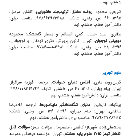
هشتم، نهم
شریفی، محمود.
روضه عشاق: ترکیب‌بند عاشورایی.
کاشان: مرسل،
1395، 96 ص. رقعی. شابک: 9789649724881. مناسب برای:
دانش‌آموز هفتم، هشتم، نهم
نظاری، سید‌ حبیب.
کمی انسانم و بسیار گنجشک: مجموعه
دوبیتی نوجوان.
تهران: کانون پرورش فکری کودکان و نوجوانان،
1396، 28 ص. رقعی. شابک: 9786000104481. مناسب برای:
دانش‌آموز هفتم، هشتم، نهم
علوم تجربی
گرین‌وود، ماری.
اطلس دنیای حیوانات.
ترجمه: فوزیه سرافراز.
تهران: پیام بهاران، 1396، 40 ص. خشتی. شابک: 9786008341093.
مناسب برای: دانش‌آموز هفتم، هشتم، نهم
بینگهام، کارولین.
دنیای شگفت‌انگیز دایناسورها.
ترجمه: غلامرضا
ساطعی. تهران: پیام بهاران، 1396، 126 ص. رحلی. شابک:
9789647789165. مناسب برای: دانش‌آموز هشتم، نهم
بخشعلی‌زاده، شهرناز/ کاشفی، معصومه. سؤالات تیمز:
سؤالات قابل
انتشار تیمز 2015 علوم پایه هشتم.
تهران: مؤسسه فرهنگی مدرسه