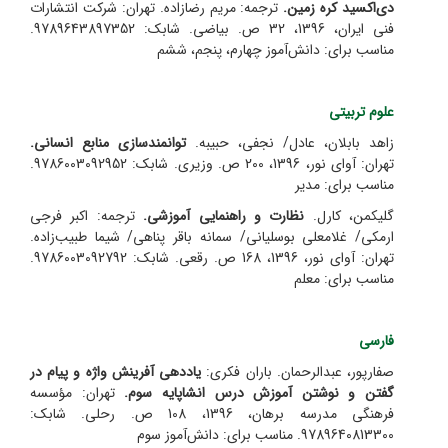
دی‌اکسید کره زمین.
ترجمه: مریم رضازاده. تهران: شرکت انتشارات
فنی ایران، 1396، 32 ص. بیاضی. شابک: 9789643897352.
مناسب برای: دانش‌آموز چهارم، پنجم، ششم
علوم تربیتی
زاهد بابلان، عادل/ نجفی، حبیبه.
توانمندسازی منابع انسانی.
تهران: آوای نور، 1396، 200 ص. وزیری. شابک: 9786003092952.
مناسب برای: مدیر
گلیکمن، کارل.
نظارت و راهنمایی آموزشی.
ترجمه: اکبر فرجی
ارمکی/ غلامعلی بوسلیانی/ سمانه باقر پناهی/ شیما طبیب‌زاده.
تهران: آوای نور، 1396، 168 ص. رقعی. شابک: 9786003092792.
مناسب برای: معلم
فارسی
صفارپور، عبدالرحمان. باران فکری:
یاددهی آفرینش واژه و پیام در
گفتن و نوشتن آموزش درس انشاپایه سوم.
تهران: مؤسسه
فرهنگی مدرسه برهان، 1396، 108 ص. رحلی. شابک:
9789640813300. مناسب برای: دانش‌آموز سوم