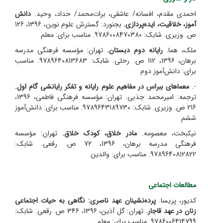
احمدی مقدم، افسانه/ عاشقی، برات‌محمد/ حداد، وحید.
دانش
آموز، خلاقیت، ایده‌پردازی.
بجنورد: گسترش علوم نوین، 1396، 126
ص. وزیری. شابک: 9786008470380. مناسب برای: معلم
ملک، هما.
رایانه دوم دبستان.
تهران: مؤسسه فرهنگی مدرسه
برهان، 1396، 112 ص. رحلی. شابک: 9789640813683. مناسب
برای: دانش‌آموز دوم
-.
معماهای ببراس در مفاهیم علوم رایانه و تفکر رایانشی گام اول.
ترجمه: امیر‌محمد جذبی. تهران: مؤسسه فرهنگی فاطمی، 1396،
216 ص. وزیری. شابک: 9789643189730. مناسب برای: دانش‌آموز
ششم
نیکبخت، معصومه.
مادر خلاق، کودک خلاق.
تهران: مؤسسه
فرهنگی مدرسه برهان، 1396، 72 ص. رقعی. شابک:
9789640812822. مناسب برای: والدین
مطالعات اجتماعی
کدیور، پریسا.
پرده‌نشینان عهد ناصری: نگاهی به حیات اجتماعی
زنان در عهد قاجار.
تهران: گل آذین، 1396، 346 ص. رقعی. شابک:
9786006414799. مناسب برای: معلم