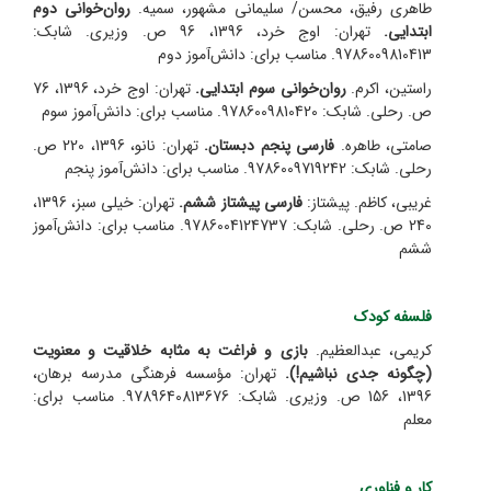
طاهری رفیق، محسن/ سلیمانی مشهور، سمیه.
روان‌خوانی دوم
ابتدایی.
تهران: اوج خرد، 1396، 96 ص. وزیری. شابک:
9786009810413. مناسب برای: دانش‌آموز دوم
راستین، اکرم.
روان‌خوانی سوم ابتدایی.
تهران: اوج خرد، 1396، 76
ص. رحلی. شابک: 9786009810420. مناسب برای: دانش‌آموز سوم
صامتی، طاهره.
فارسی پنجم دبستان.
تهران: نانو، 1396، 220 ص.
رحلی. شابک: 9786009719242. مناسب برای: دانش‌آموز پنجم
غریبی، کاظم. پیشتاز:
فارسی پیشتاز ششم.
تهران: خیلی سبز، 1396،
240 ص. رحلی. شابک: 9786004124737. مناسب برای: دانش‌آموز
ششم
فلسفه کودک
کریمی، عبدالعظیم.
بازی و فراغت به مثابه خلاقیت و معنویت
(چگونه جدی نباشیم!).
تهران: مؤسسه فرهنگی مدرسه برهان،
1396، 156 ص. وزیری. شابک: 9789640813676. مناسب برای:
معلم
کار و فناوری