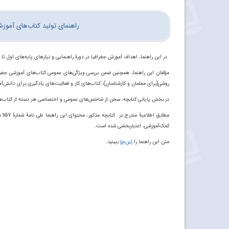
راهنمای تولید کتاب‌های آموزش
د
ر این راهنما، اهداف آموزش جغرافیا در دورۀ راهنمایی و نیازهای پایه‌های اول تا
مؤلفان این راهنما، همچنین ضمن بررسی ویژگی‌های عمومی کتاب‌های آموزشی جغرافی
روشی
(برای
معلمان
و
کارشناسان)، کتاب‌های
کار
و
فعالیت‌های
یادگیری
برای
دانش‌آم
در بخش پایانی کتابچه، سخن از شاخص‌های
عمومی و اختصاصی هر دسته از کتاب‌های
مطابق اطلاعیۀ مندرج در کتابچه مذکور، محتوای این
راهنما
طی
نامۀ شمارۀ
1157
م
کمک‌آموزشی، اعتباربخشی
شده
است
.
متن این راهنما را
این‌جا
ببینید.