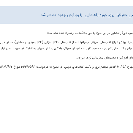
ی جغرافیا، برای دوره راهنمایی، با ویرایش جدید منتشر شد.
 سوم دورۀ راهنمایی در این حوزه به‌طور جداگانه به برشمرده شده شده است.
ا، ویژگی انواع کتاب‌های آموزشی جغرافیا اعم از کتاب‌های دانش‌افزایی (دانش‌آموزان و معلمان)،
دانش‌افزای
وزان و کتاب‌های تمرین،
به
منظور
تقویت
و
آموزش
جبرانی
یادگیری
دانش‌آموزان به تفکیک نیز مورد بررسی قرار 
 آموزشی و معیارهای ارزش‌یابی آن‌ها می‌رود.
ورخ 15/1/
1390دفتر
برنامه‌ریزی
و
تألیف
کتاب‌های
درسی، در
پاسخ
به
درخواست 34659/1/
101
مورخ 9/12/
1389
د