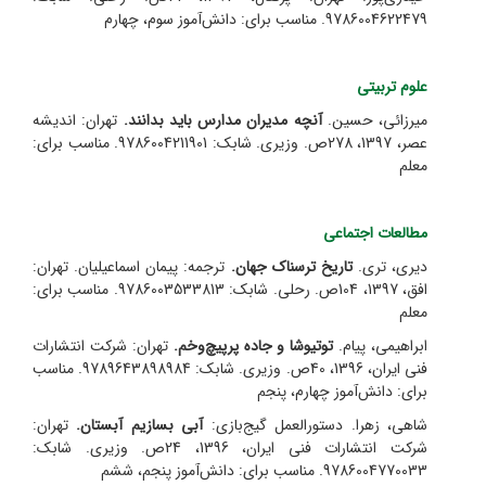
9786004622479. مناسب برای: دانش‌آموز سوم، چهارم
علوم تربیتی
میرزائی، حسین.
آنچه مدیران مدارس باید بدانند.
تهران: اندیشه
عصر، 1397، 278ص. وزیری. شابک: 9786004211901. مناسب برای:
معلم
مطالعات اجتماعی
دیری، تری.
تاریخ ترسناک جهان.
ترجمه: پیمان اسماعیلیان.
تهران:
افق، 1397، 104ص. رحلی. شابک: 9786003533813. مناسب برای:
معلم
ابراهیمی، پیام.
توتیوشا و جاده پرپیچ‌و‌خم.
تهران: شرکت انتشارات
فنی ایران، 1396، 40ص. وزیری. شابک: 9789643898984. مناسب
برای: دانش‌آموز چهارم، پنجم
شاهی، زهرا. دستور‌العمل گیج‌بازی:
آبی بسازیم آبستان.
تهران:
شرکت انتشارات فنی ایران، 1396، 24ص. وزیری. شابک:
9786004770033. مناسب برای: دانش‌آموز پنجم، ششم