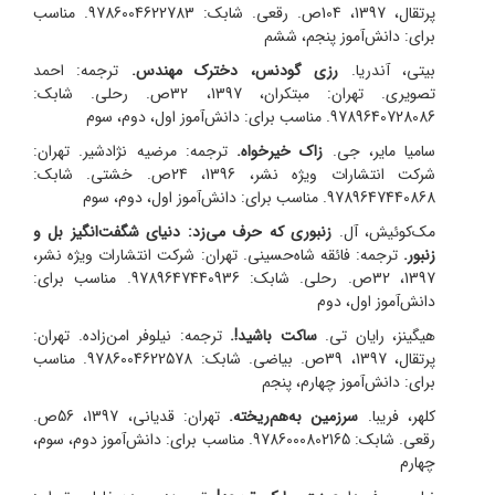
پرتقال، 1397، 104ص. رقعی. شابک: 9786004622783. مناسب
برای: دانش‌آموز پنجم، ششم
بیتی، آندریا.
رزی گودنس، دخترک مهندس.
ترجمه: احمد
تصویری.
تهران: مبتکران، 1397، 32ص. رحلی. شابک:
9789640728086. مناسب برای: دانش‌آموز اول، دوم، سوم
سامیا مایر، جی.
زاک خیرخواه.
ترجمه: مرضیه نژادشیر.
تهران:
شرکت انتشارات ویژه نشر، 1396، 24ص. خشتی. شابک:
9789647440868. مناسب برای: دانش‌آموز اول، دوم، سوم
مک‌کوئیش، آل.
زنبوری که حرف می‌زد: دنیای شگفت‌انگیز بل و
زنبور.
ترجمه: فائقه شاه‌حسینی.
تهران: شرکت انتشارات ویژه نشر،
1397، 32ص. رحلی. شابک: 9789647440936. مناسب برای:
دانش‌آموز اول، دوم
هیگینز، رایان تی.
ساکت باشید!.
ترجمه: نیلوفر امن‌زاده.
تهران:
پرتقال، 1397، 39ص. بیاضی. شابک: 9786004622578. مناسب
برای: دانش‌آموز چهارم، پنجم
کلهر، فریبا.
سرزمین به‌هم‌ریخته.
تهران: قدیانی، 1397، 56ص.
رقعی. شابک: 9786000802165. مناسب برای: دانش‌آموز دوم، سوم،
چهارم