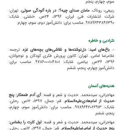
سوم، چهارم، پنجم
ربیعی، روناک.
مامان صدای چیه؟: در باره آلودگی صوتی.
تهران:
شرکت انتشارات فنی ایران، 1396، 24ص. خشتی. شابک:
9789643897390. مناسب برای: دانش‌آموز دوم، سوم، چهارم
نثرادبی و خاطره
-.
باغ‌های امید: دل‌نوشته‌ها و نقاشی‌های بچه‌های غزه.
ترجمه:
غلامرضا امامی.
تهران: کانون پرورش فکری کودکان و نوجوانان،
1396، 36ص. بیاضی. شابک: 9786000104801. مناسب برای:
دانش‌آموز چهارم، پنجم، ششم
هدیه‌های آسمان
مهاجرانی، سیدمحمد. حدیث و شعر و قصه:
آی آدم طمعکار: پنج
حدیث از امام‌هادی‌علیه‌السلام.
قم: جمال، 1397، 12ص. رحلی.
شابک: 9789642026913. مناسب برای: دانش‌آموز سوم، چهارم،
پنجم، ششم
مهاجرانی، سیدمحمد. حدیث و شعر و قصه:
اول کارت را بشناس:
پنج حدیث از امام‌رضاعلیه‌السلام.
قم: جمال، 1397، 12ص. رحلی.