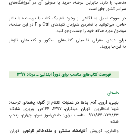
مناسب را دارد. بنابراین عرضه، خرید یا معرفی آن در آموزشگاه‌های
سراسر کشور جایز است.
در صورت تمایل به آگاهی از وجود نام یک کتاب یا نویسنده یا ناشر
خاص، می‌توانید با فشردن هم‌زمان کلیدهای
Ctrl
و
F
در این صفحه،
موضوع مورد علاقه خود را جست‌وجو کنید.
برای دیدن معرفی تفصیلی کتاب‌های مذکور و کتاب‌های تازه‌تر
به
این‌جا
بروید.
فهرست کتاب‌های مناسب برای دورۀ ابتدایی ـ مرداد 1397
داستان
بلیبی، آرون.
آدم بدها در عملیات انتقام از گلوله پشمالو.
ترجمه:
شهلا انتظاریان.
تهران: مبتکران، 1397، 144ص. وزیری. شابک:
9789640727843. مناسب برای: دانش‌آموز سوم، چهارم، پنجم،
ششم
وفاداری، کوروش.
آقاپادشاه مشکی و ملکه‌خانم نارنجی.
تهران: