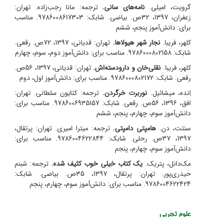
گرویت، امیلی.
نامه‌های سانی.
ترجمه: مانا رجب‌زاده.
تهران:
زعفران، 1397، 32ص. بیاضی. شابک: 9786008617303. مناسب
برای: دانش‌آموز پنجم، ششم
کلهر، فریبا.
نجار شهر هیولاها.
تهران: قدیانی، 1397، 72ص. رقعی.
شابک: 9786000802158. مناسب برای: دانش‌آموز دوم، سوم، چهارم
کلهر، فریبا.
نقلی‌خان و دارو‌دسته‌اش.
تهران: قدیانی، 1397، 56ص.
رقعی. شابک: 9786000802172. مناسب برای: دانش‌آموز اول، دوم
اِنده، میشائیل.
نوربرت خر‌گردن.
ترجمه: کتایون سلطانی.
تهران:
افق، 1396، 56ص. رقعی. شابک: 9786006935157. مناسب برای:
دانش‌آموز سوم، چهارم، پنجم، ششم
سنتت، دن.
هامپتی دامپتی.
ترجمه: میترا امیری.
تهران: پرتقال،
1397، 37ص. رحلی. شابک: 9786004622844. مناسب برای:
دانش‌آموز سوم، چهارم، پنجم
مک‌دانل، پتریک.
یک کتاب خیلی خوب کثیف شده.
ترجمه: شبنم
حیدری‌پور.
تهران: پرتقال، 1397، 35ص. بیاضی. شابک:
9786004622424. مناسب برای: دانش‌آموز سوم، چهارم، پنجم
علوم تجربی