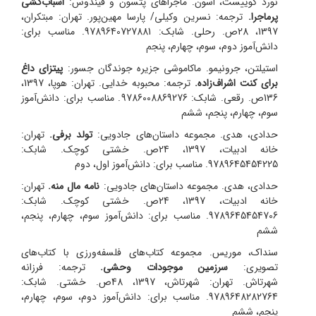
نورد کوییست، اسون. ماجراهای پتسون و فیندوس:
اسباب‌کشی
پر‌ماجرا.
ترجمه: نسرین وکیلی/ پارسا مهین‌پور.
تهران: مبتکران،
1397، 28ص. رحلی. شابک: 9789640727881. مناسب برای:
دانش‌آموز دوم، سوم، چهارم، پنجم
استیلتن، جرونیمو. ماکاموشی جزیره جوندگان جسور:
پیتزای داغ
برای کنت اشراف‌زاده.
ترجمه: محبوبه خدایی.
تهران: هوپا، 1397،
136ص. رقعی. شابک: 9786008869276. مناسب برای: دانش‌آموز
سوم، چهارم، پنجم، ششم
حدادی، هدی. مجموعه داستان‌های جادویی:
تولد برفی.
تهران:
خانه ادبیات، 1397، 24ص. خشتی کوچک. شابک:
9789645454225. مناسب برای: دانش‌آموز اول، دوم
حدادی، هدی. مجموعه داستان‌های جادویی:
نامه مال منه.
تهران:
خانه ادبیات، 1397، 24ص. خشتی کوچک. شابک:
9789645454706. مناسب برای: دانش‌آموز سوم، چهارم، پنجم،
ششم
سنداک، موریس. مجموعه کتاب‌های فلسفه‌ورزی با کتاب‌های
تصویری:
سرزمین موجودات وحشی.
ترجمه: فرزانه
شهرتاش.
تهران: شهرتاش، 1397، 48ص. خشتی. شابک:
9789648282764. مناسب برای: دانش‌آموز دوم، سوم، چهارم،
پنجم، ششم