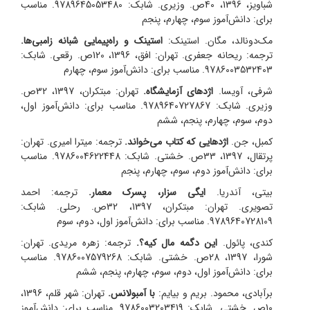
شباویز، 1396، 40ص. وزیری. شابک: 9789645053480. مناسب
برای: دانش‌آموز سوم، چهارم، پنجم
مک‌دونالد، مگان. استینک:
استینک و راه‌پیمایی شبانه زامبی‌ها.
ترجمه: ریحانه جعفری.
تهران: افق، 1396، 120ص. رقعی. شابک:
9786003532403. مناسب برای: دانش‌آموز سوم، چهارم
شرفی، آویسا.
اژدهای آزمایشگاه.
تهران: مبتکران، 1397، 32ص.
وزیری. شابک: 9789640727867. مناسب برای: دانش‌آموز اول،
دوم، سوم، چهارم، پنجم، ششم
کمبل، جن.
اژدهایی که کتاب می‌خواند.
ترجمه: میترا امیری.
تهران:
پرتقال، 1397، 33ص. خشتی. شابک: 9786004622448. مناسب
برای: دانش‌آموز دوم، سوم، چهارم، پنجم
بیتی، آندریا.
ایگی سزار، پسرک معمار.
ترجمه: احمد
تصویری.
تهران: مبتکران، 1397، 32ص. رحلی. شابک:
9789640728109. مناسب برای: دانش‌آموز اول، دوم، سوم
کندی، پائول.
این دگمه مال کیه؟.
ترجمه: زهره مریدی.
تهران:
شورا، 1397، 28ص. خشتی. شابک: 9786007579268. مناسب
برای: دانش‌آموز اول، دوم، سوم، چهارم، پنجم، ششم
برآبادی، محمود. بریم و بیایم:
با آمبولانس.
تهران: شهر قلم، 1396،
10ص. خشتی. شابک: 9786003203419. مناسب برای: دانش‌آموز