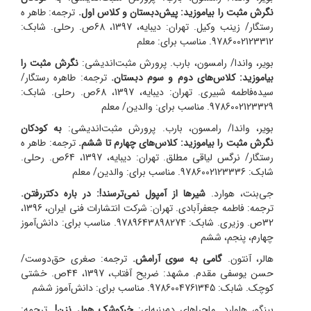
نگرش مثبت را بیاموزید: پیش‌دبستان و کلاس اول.
ترجمه: طاهر ه
رستگار/ زینب وکیل.
تهران: دیبایه، 1397، 68ص. رحلی. شابک:
9786002123312. مناسب برای: معلم
بویر، واندا/ رامسون، بارب. پرورش مثبت‌اندیشی:
نگرش مثبت را
بیاموزید: کلاس‌های دوم و سوم دبستان.
ترجمه: طاهره رستگار/
سیده‌فاطمه شبیری.
تهران: دیبایه، 1397، 68ص. رحلی. شابک:
9786002123329. مناسب برای: والدین/ معلم
بویر، واندا/ رامسون، بارب. پرورش مثبت‌اندیشی:
به کودکان
نگرش مثبت را بیاموزید: کلاس‌های چهارم تا ششم.
ترجمه: طاهر ه
رستگار/ نرگس لیاقی مطلق.
تهران: دیبایه، 1397، 64ص. رحلی.
شابک: 9786002123336. مناسب برای: والدین/ معلم
جی‌بنت، هوارد.
شیرها از آمپول نمی‌ترسند!: در باره دکتررفتن.
ترجمه: فاطمه جعفرآبادی.
تهران: شرکت انتشارات فنی ایران، 1396،
32ص. وزیری. شابک: 9789643898274. مناسب برای: دانش‌آموز
چهارم، پنجم، ششم
هالر، آنتون.
گامی به سوی آرامش.
ترجمه: صغری حق‌دوست/
حسن یوسفی مقدم.
مشهد: ضریح آفتاب، 1397، 44ص. خشتی
کوچک. شابک: 9786004761345. مناسب برای: دانش‌آموز ششم
بینگو، هاوارد. ماجراهای دم‌پنبه‌ای:
خرکوشک هول نزن!.
ترجمه: