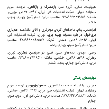
هیوئیت، سالی. گروه سبز:
بازمصرف و بازکاهی.
ترجمه: مریم
رضازاده.
تهران: شرکت انتشارات فنی ایران، 1397، 32ص. وزیری.
شابک: 9789643899516. مناسب برای: دانش‌آموز چهارم، پنجم،
ششم
ابراهیمی، پیام. ماجراهای گودی موفرفری و آقای دانشمند:
هم‌بازی
برق‌خوار: در باره مصرف بهینه برق.
تهران: شرکت انتشارات فنی
ایران، 1396، 24ص. خشتی. شابک: 9789643898557. مناسب
برای: دانش‌آموز سوم، چهارم، پنجم
رجبی، مهدی. نامه‌های نیلی:
نیلی در سرزمین زعفران.
تهران:
زعفران، 1396، 48ص. خشتی. شابک: 9786007438510. مناسب
برای: دانش‌آموز چهارم، پنجم، ششم
مهارت‌های زندگی
موزس، برایان. احساسات دایناسوری:
حسودوزوروس.
ترجمه: مریم
رضازاده.
تهران: شرکت انتشارات فنی ایران، 1396، 36ص. خشتی.
شابک: 9789643898892. مناسب برای: دانش‌آموز اول، دوم، سوم،
چهارم
بویر، واندا/ رامسون، بارب. پرورش مثبت‌اندیشی:
به کودکان