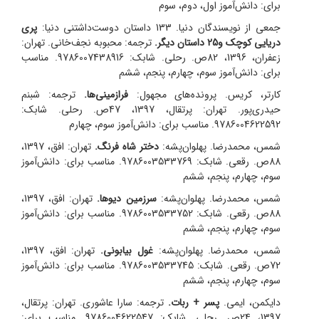
برای: دانش‌آموز اول، دوم، سوم
جمعی از نویسندگان دنیا. 133 داستان دوست‌داشتنی دنیا:
پری
دریایی کوچک و25 داستان دیگر.
ترجمه: محبوبه نجف‌خانی.
تهران:
زعفران، 1396، 82ص. رحلی. شابک: 9786007438916. مناسب
برای: دانش‌آموز سوم، چهارم، پنجم، ششم
کارتر، کریس. پرونده‌های مجهول:
فرازمینی‌ها.
ترجمه: شبنم
حیدری‌پور.
تهران: پرتقال، 1397، 47ص. رحلی. شابک:
9786004622592. مناسب برای: دانش‌آموز سوم، چهارم
شمس، محمدرضا. پهلوان‌پشه:
دختر شاه فرنگ.
تهران: افق، 1397،
88ص. رقعی. شابک: 9786003533769. مناسب برای: دانش‌آموز
سوم، چهارم، پنجم، ششم
شمس، محمدرضا. پهلوان‌پشه:
سرزمین دیوها.
تهران: افق، 1397،
88ص. رقعی. شابک: 9786003533752. مناسب برای: دانش‌آموز
سوم، چهارم، پنجم، ششم
شمس، محمدرضا. پهلوان‌پشه:
غول بیابونی.
تهران: افق، 1397،
72ص. رقعی. شابک: 9786003533745. مناسب برای: دانش‌آموز
سوم، چهارم، پنجم، ششم
دایکمن، ایمی.
پسر + ربات.
ترجمه: سارا عاشوری.
تهران: پرتقال،
1397، 24ص. رحلی. شابک: 9786004622547. مناسب برای: