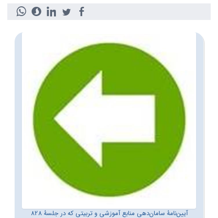
آیین‌نامۀ سامان‌دهی منابع آموزشی و تربیتی که در جلسۀ 828