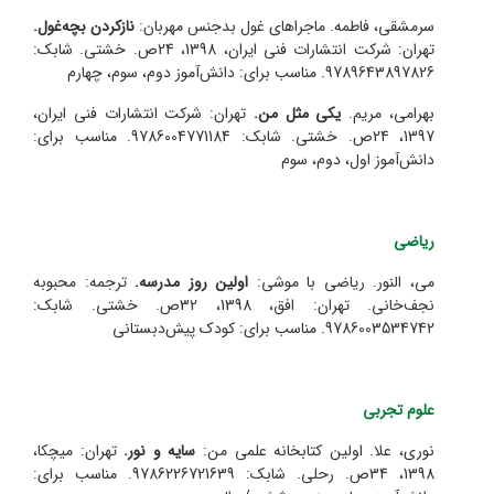
سرمشقی، فاطمه. ماجراهای غول بدجنس مهربان:
ناز‌کردن بچه‌غول.
تهران: شرکت انتشارات فنی ایران، 1398، 24ص. خشتی. شابک:
9789643897826. مناسب برای: دانش‌آموز دوم، سوم، چهارم
بهرامی، مریم.
یکی مثل من.
تهران: شرکت انتشارات فنی ایران،
1397، 24ص. خشتی. شابک: 9786004771184. مناسب برای:
دانش‌آموز اول، دوم، سوم
ریاضی
می، النور. ریاضی با موشی:
اولین روز مدرسه.
ترجمه: محبوبه
نجف‌خانی. تهران: افق، 1398، 32ص. خشتی. شابک:
9786003534742. مناسب برای: کودک پیش‌دبستانی
علوم تجربی
نوری، علا. اولین کتابخانه علمی من:
سایه و نور.
تهران: میچکا،
1398، 34ص. رحلی. شابک: 9786226721639. مناسب برای: