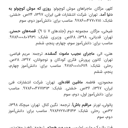
کلهر، مژگان. ماجراهای موش کوچولو:
روزی که موش کوچولو به
دنیا آمد.
تهران: شرکت انتشارات فنی ایران، 1397، 24ص. خشتی.
شابک: 9786004770781. مناسب برای: دانش‌آموز دوم، سوم
شیخی، مژگان. مجموعه دوم (جلدهای 7 تا 9):
قصه‌های حسنی.
تهران: قدیانی، 1398، 168ص. وزیری. شابک: 9786000807931.
مناسب برای: دانش‌آموز سوم، چهارم، پنجم، ششم
هتی، الی.
ماجرای عجیب ماموت گمشده.
ترجمه: مریم فیاضی.
تهران: کانون پرورش فکری کودکان و نوجوانان، 1397، 28ص.
رحلی. شابک: 9786000106119. مناسب برای: دانش‌آموز چهارم،
پنجم، ششم
محمودی، فاطمه.
ماشین افاده‌ای.
تهران: شرکت انتشارات فنی
ایران، 1397، 36ص. خشتی. شابک: 9786004771313. مناسب
برای: دانش‌آموز اول، دوم، سوم
پائولی، لورنز.
مراقبم باش!.
ترجمه: نگین کتال. تهران: میچکا، 1398،
32ص. رحلی. شابک: 9786227014143. مناسب برای: دانش‌آموز
دوم، سوم
فیتز پاتریک، ماری لوئیس.
من، من هستم.
ترجمه: ناهید معتمدی.