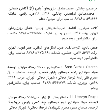
ابراهیمی چابکی، محمد‌صادق.
بازی‌های آوایی (1): آگاهی هجایی.
:
محمدصادق ابراهیمی چابکی، 1396، 216ص. رقعی. شابک:
9786000491444. مناسب برای: مربی/ معلم
کلاته سیفری، فاطمه. ضرب‌المثل‌های ایرانی:
خدای روزی‌رسان.
تهران: برف، 1397، 12ص. رحلی. شابک: 9786003751552. مناسب
برای: دانش‌آموز دوم، سوم
فیض‌آبادی، اکرم‌سادات. ضرب‌المثل‌های ایرانی:
صبر ایوب.
تهران:
برف، 1397، 12ص. خشتی. شابک: 9786003751460. مناسب برای:
دانش‌آموز دوم، سوم
Sara Gürbüz Özeren
. داستان‌های ماناها:
بسته مهارتی توسعه
سواد خواندن پنجم دبستان، پایان قحطی.
ترجمه: ساسان مبرز/
محرم نقی‌زاده/ فرحناز نجاتی/ شهرناز نجاتی. تهران: مرآت، 1398،
68ص. وزیری. شابک: 9786004641739. مناسب برای: دانش‌آموز
پنجم
H. Hüseyn Doḡru
. داستان‌‌هائی از زبان حیوانات:
بسته مهارتی
توسعه سواد خواندن دوم دبستان، چه کسی رئیس می‌شود؟.
ترجمه: ساسان مبرز/ محرم نقی‌زاده/ فرحناز نجاتی/ شهرناز نجاتی.