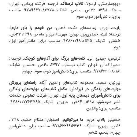
دوبوسارسکی، ارسولا.
تالاپ ترسناک.
ترجمه: فرشته یزدانی. تهران:
میچکا، 1398، 32ص. بیاضی. شابک: 9789647082778. مناسب
برای: دانش‌آموز دوم، سوم
رایت، لوری. زمزمه‌های مثبت ذهنی:
من خودم را باور دارم!.
ترجمه: شبنم حیدری‌پور. تهران: مهرسا/ مهر و ماه نو، 1398، 32ص.
خشتی. شابک: 9786009890545. مناسب برای: دانش‌آموز اول،
دوم
کرتیس، جیمی. لی.
کلمه‌های بزرگ برای آدم‌های کوچک.
ترجمه:
سمیرا کمالی. تهران: کتاب نیستان، 1397، 40ص. خشتی. شابک:
9786222080181. مناسب برای: دانش‌آموز دوم، سوم، چهارم
بی‌نیاز، سعید. مجموعه کتاب‌های والدین آگاه:
راهنمای پرورش
مهارت‌های زندگی در فرزندان: مکمل کتاب‌های مهارت‌های زندگی
برای دانش‌آموزان دبستان پایه اول.
تهران: شرکت تعاونی خدمات
نشر سرمشق، 1398، 64ص. وزیری. شابک: 9786007263785.
مناسب برای: والدین
حسینی بالام، مریم.
ما می‌توانیم.
اصفهان: مفتاح حکیم، 1398،
16ص. وزیری. شابک: 9786229916339. مناسب برای: دانش‌آموز
چهارم، پنجم، ششم