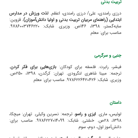
تربیت بدنی
درزی رامندی، علی/ درزی رامندی، اعظم.
لذت ورزش در مدارس
ابتدایی (راهنمای مربیان تربیت بدنی و اولیا دانش‌آموزان).
قزوین:
سایه‌گستر، 1398، 146ص. وزیری. شابک: 9786003746220.
مناسب برای: معلم
جنبی و سرگرمی
فیشر، رابرت. فلسفه برای کودکان:
بازی‌هایی برای فکر کردن.
ترجمه: مبینا شاهری لنگرودی. تهران: کرگدن، 1398، 250ص.
وزیری. شابک: 9786226420426. مناسب برای: معلم
داستان
لوئیس، ماری.
ایزی و راسو.
ترجمه: نسرین وکیلی. تهران: میچکا،
1398، 28ص. خشتی. شابک: 9786227014099. مناسب برای:
دانش‌آموز اول، دوم، سوم