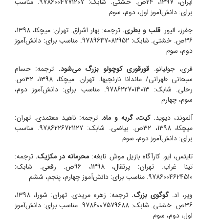
ایران، 1397، 24ص. خشتی. شابک: 9786004771207. مناسب
برای: دانش‌آموز اول، دوم، سوم
جفرز، الیور.
قلب و بطری.
ترجمه: بهار اشراق. تهران: میچکا، 1398،
36ص. خشتی. شابک: 9789647082952. مناسب برای: دانش‌آموز
دوم، سوم
فری، جولیا‌نو.
قورقوری کوچولو بزرگ می‌شود.
ترجمه: حسام
سبحانی طهرانی/ ماندانا نارنجیها. تهران: میچکا، 1398، 32ص.
رحلی. شابک: 9786227014013. مناسب برای: دانش‌آموز دوم،
سوم، چهارم
آلموند، دیوید.
کیت، گربه و ماه.
ترجمه: ناهید معتمدی. تهران:
میچکا، 1398، 32ص. بیاضی. شابک: 9786226721127. مناسب
برای: دانش‌آموز دوم، سوم
تایتس، ایو. کارآگاه بازیل موش نابغه:
محرمانه در مکزیک.
ترجمه:
تینا غراب. تهران: پرتقال، 1398، 96ص. رقعی. شابک:
9786004624510. مناسب برای: دانش‌آموز چهارم، پنجم، ششم
ویر، اد.
گوگوی بزرگ.
ترجمه: زهره مریدی. تهران: شورا، 1398،
36ص. خشتی. شابک: 9786007579688. مناسب برای: دانش‌آموز
اول، دوم، سوم