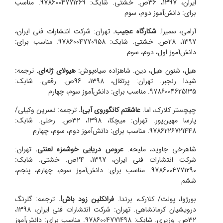
ایران، 1397، 36ص. خشتی. شابک: 9786004771269. مناسب
برای: دانش‌آموز دوم، سوم
آرامی، سمیرا.
شکارگاه عجیب.
تهران: شرکت انتشارات فنی ایران،
1397، 28ص. خشتی. شابک: 9786004770958. مناسب برای:
دانش‌آموز اول، دوم، سوم
هیل، شنون هیل، دین. شاهزاده سیاه‌پوش:
هیولای ژله‌ای.
ترجمه:
شیدا رنجبر. تهران: پرتقال، 1398، 96ص. رقعی. شابک:
9786004625135. مناسب برای: دانش‌آموز سوم، چهارم
چیچستر کلارک، اما.
عاشقتم کانگوروی آبی!.
ترجمه: نسرین وکیلی/
پارسا مهین‌پور. تهران: میچکا، 1398، 32ص. رحلی. شابک:
9786226721448. مناسب برای: دانش‌آموز دوم، سوم، چهارم
شاهرخی جاوید، ملیحه.
عروس دریایی خوشمزه‌ لعنتی.
تهران:
شرکت انتشارات فنی ایران، 1397، 24ص. خشتی. شابک:
9786004771290. مناسب برای: دانش‌آموز سوم، چهارم، پنجم،
ششم
بورژوا، پولت/ کلارک، برندا.
فرانکلین زود باش!.
ترجمه: گلرنگ
درویشیان کرمانشاهی. تهران: شرکت انتشارات فنی ایران، 1398،
32ص. وزیری. شابک: 9786004771498. مناسب برای: دانش‌آموز