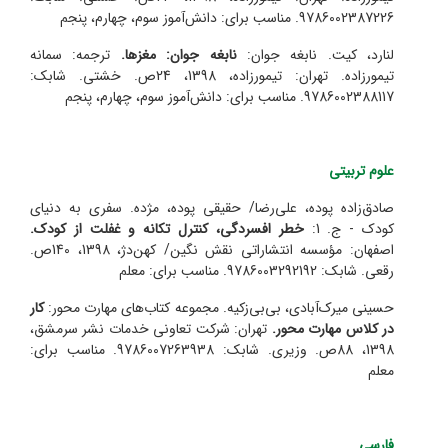
9786002387226. مناسب برای: دانش‌آموز سوم، چهارم، پنجم
لنارد، کیت. نابغه جوان:
نابغه جوان: مغزها.
ترجمه: سمانه
تیمورزاده. تهران: تیمورزاده، 1398، 24ص. خشتی. شابک:
9786002388117. مناسب برای: دانش‌آموز سوم، چهارم، پنجم
علوم تربیتی
صادق‌زاده پوده، علی‌رضا/ حقیقی پوده، مژده. سفری به دنیای
کودک - ج. 1:
خطر افسردگی، کنترل تکانه و غفلت از کودک.
اصفهان: مؤسسه انتشاراتی نقش نگین/ کهن‌دژ، 1398، 140ص.
رقعی. شابک: 9786003292192. مناسب برای: معلم
حسینی میرک‌آبادی، بی‌بی‌زکیه. مجموعه کتاب‌های مهارت محور:
کار
در کلاس مهارت محور.
تهران: شرکت تعاونی خدمات نشر سرمشق،
1398، 88ص. وزیری. شابک: 9786007263938. مناسب برای:
معلم
فارسی