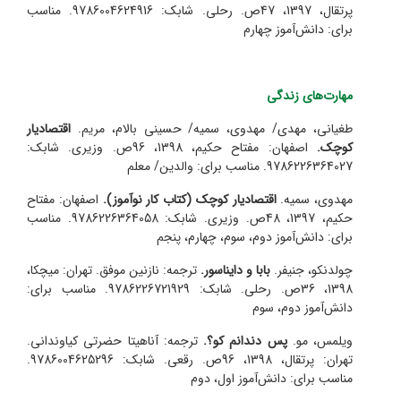
پرتقال، 1397، 47ص. رحلی. شابک: 9786004624916. مناسب
برای: دانش‌آموز چهارم
مهارت‌های زندگی
طغیانی، مهدی/ مهدوی، سمیه/ حسینی بالام، مریم.
اقتصادیار
کوچک.
اصفهان: مفتاح حکیم، 1398، 96ص. وزیری. شابک:
9786226364027. مناسب برای: والدین/ معلم
مهدوی، سمیه.
اقتصادیار کوچک (کتاب کار نوآموز).
اصفهان: مفتاح
حکیم، 1397، 48ص. وزیری. شابک: 9786226364058. مناسب
برای: دانش‌آموز دوم، سوم، چهارم، پنجم
چولدنکو، جنیفر.
بابا و دایناسور.
ترجمه: نازنین موفق. تهران: میچکا،
1398، 36ص. رحلی. شابک: 9786226721929. مناسب برای:
دانش‌آموز دوم، سوم
ویلمس، مو.
پس دندانم کو؟.
ترجمه: آناهیتا حضرتی کیاوندانی.
تهران: پرتقال، 1398، 96ص. رقعی. شابک: 9786004625296.
مناسب برای: دانش‌آموز اول، دوم