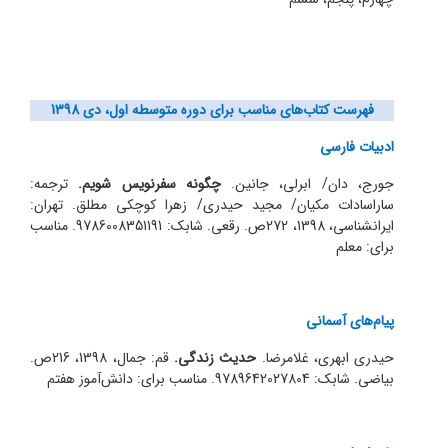
فهرست کتاب‌های مناسب برای دوره متوسطه اول، دی 1398
ادبیات فارسی
جورج، دان/ ابرلی، جانین.
چگونه سفرنویس شویم.
ترجمه:
سارا‌سادات مکیان/ مجید حیدری/ زهرا کوچکی مطلق. تهران:
ایرانشناسی، 1398، 272ص. رقعی. شابک: 9786008351191. مناسب
برای: معلم
پیام‌های آسمانی
حیدری ابهری، غلامرضا.
حدیث زندگی.
قم: جمال، 1398، 216ص.
بیاضی. شابک: 9789642027804. مناسب برای: دانش‌آموز هفتم