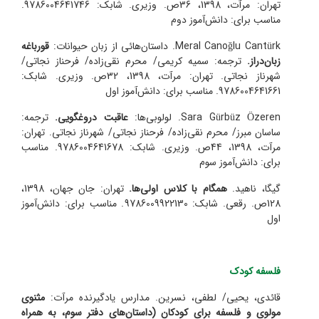
تهران: مرآت، 1398، 36ص. وزیری. شابک: 9786004641746.
مناسب برای: دانش‌آموز دوم
Meral Canoğlu Cantürk
. داستان‌‌هائی از زبان حیوانات:
قورباغه
زبان‌دراز.
ترجمه: سمیه کریمی/ محرم نقی‌زاده/ فرحناز نجاتی/
شهرناز نجاتی. تهران: مرآت، 1398، 32ص. وزیری. شابک:
9786004641661. مناسب برای: دانش‌آموز اول
Sara Gürbüz Özeren
. لولوبی‌ها:
عاقبت دروغگویی.
ترجمه:
ساسان مبرز/ محرم نقی‌زاده/ فرحناز نجاتی/ شهرناز نجاتی. تهران:
مرآت، 1398، 44ص. وزیری. شابک: 9786004641678. مناسب
برای: دانش‌آموز سوم
گیگا، ناهید.
همگام با کلاس اولی‌ها.
تهران: جان جهان، 1398،
128ص. رقعی. شابک: 9786009922130. مناسب برای: دانش‌آموز
اول
فلسفه کودک
قائدی، یحیی/ لطفی، نسرین. مدارس یادگیرنده مرآت:
مثنوی
مولوی و فلسفه برای کودکان (داستان‌های دفتر سوم، به همراه