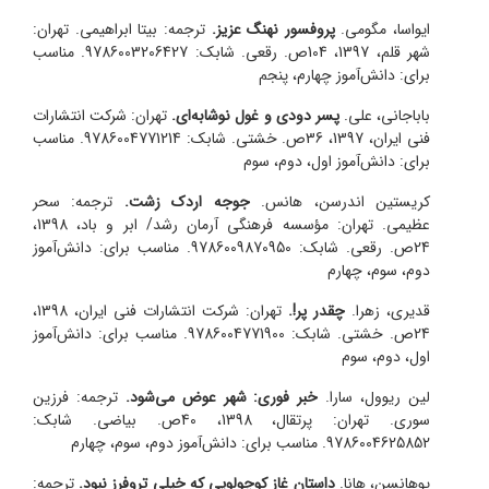
ایواسا، مگومی.
پروفسور نهنگ عزیز.
ترجمه: بیتا ابراهیمی. تهران:
شهر قلم، 1397، 104ص. رقعی. شابک: 9786003206427. مناسب
برای: دانش‌آموز چهارم، پنجم
باباجانی، علی.
پسر دودی و غول نوشابه‌ای.
تهران: شرکت انتشارات
فنی ایران، 1397، 36ص. خشتی. شابک: 9786004771214. مناسب
برای: دانش‌آموز اول، دوم، سوم
کریستین اندرسن، هانس.
جوجه اردک زشت.
ترجمه: سحر
عظیمی. تهران: مؤسسه فرهنگی آرمان رشد/ ابر و باد، 1398،
24ص. رقعی. شابک: 9786009870950. مناسب برای: دانش‌آموز
دوم، سوم، چهارم
قدیری، زهرا.
چقدر پر!.
تهران: شرکت انتشارات فنی ایران، 1398،
24ص. خشتی. شابک: 9786004771900. مناسب برای: دانش‌آموز
اول، دوم، سوم
لین ریوول، سارا.
خبر فوری: شهر عوض می‌شود.
ترجمه: فرزین
سوری. تهران: پرتقال، 1398، 40ص. بیاضی. شابک:
9786004625852. مناسب برای: دانش‌آموز دوم، سوم، چهارم
یوهانسن، هانا.
داستان غاز کوچولویی که خیلی تر‌و‌فرز نبود.
ترجمه: