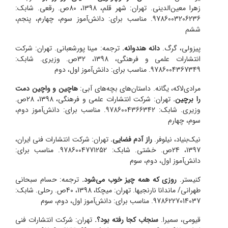
زهرا معین‌الدینی. تهران: شهر قلم، 1398، 80ص. رقعی. شابک:
9786003206236. مناسب برای: دانش‌آموز سوم، چهارم، پنجم،
ششم
پیزولی، گرگ.
دانه هندوانه.
ترجمه: مینا پورشعبانی. تهران: شرکت
انتشارات علمی و فرهنگی، 1398، 32ص. وزیری. شابک:
9786004367349. مناسب برای: دانش‌آموز اول، دوم
مرادی‌لاکه، یگانه. داستان‌های بچه‌های آبی:
هاچین و واچین دمت
را برچین.
تهران: شرکت انتشارات علمی و فرهنگی، 1398، 28ص.
وزیری. شابک: 9786004366342. مناسب برای: دانش‌آموز دوم،
سوم، چهارم
نیک‌بنیاد، نیلوفر.
راز آدم فضایی.
تهران: شرکت انتشارات فنی ایران،
1397، 24ص. خشتی. شابک: 9786004771252. مناسب برای:
دانش‌آموز اول، دوم، سوم
کنیستر.
روزی که همه چیز خوب می‌شود.
ترجمه: حسام سبحانی
طهرانی/ ماندانا نارنجیها. تهران: میچکا، 1398، 40ص. رحلی. شابک:
9786227014037. مناسب برای: دانش‌آموز اول، دوم، سوم
قیومی، سمیرا.
سنجاب کجا رفته بود؟.
تهران: شرکت انتشارات فنی