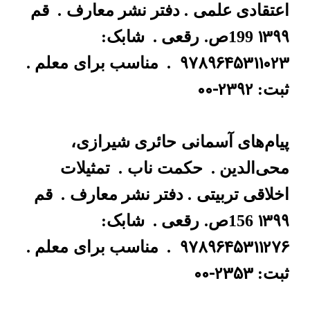
اعتقادی علمی
. دفتر نشر معارف
.
قم
1399
199ص.
رقعی .
شابک:
9789645311023
.
مناسب برای
معلم .
00-2392
ثبت:
پیام‌های آسمانی
حائری شیرازی،
محی‌الدین .
حکمت ناب
.
تمثیلات
اخلاقی تربیتی
. دفتر نشر معارف
.
قم
1399
156ص.
رقعی .
شابک:
9789645311276
.
مناسب برای
معلم .
00-2353
ثبت: