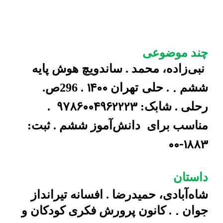
چند موضوعی
نبی‌زاده، محمد . ساندویچ هوش پایه
1400
.
ششم
. حلی
تهران
. 296ص.
9786004962223
رحلی . شابک:
.
مناسب برای
دانش‌آموز ششم . ثبت:
00-1883
داستان
شاه‌آبادی، حمید‌رضا . افسانه تیر‌انداز
.
جوان
. کانون پرورش فکری کودکان و