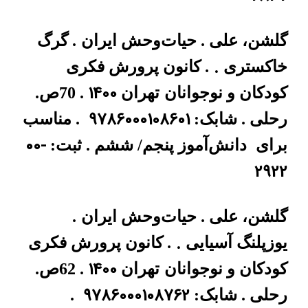
گلشن، علی . حیات‌وحش ایران
. گرگ
.
خاکستری
. کانون پرورش فکری
1400
کودکان و نوجوانان
تهران
. 70ص.
9786000108601
رحلی . شابک:
. مناسب
00-
برای
دانش‌آموز پنجم/ ششم . ثبت:
2922
گلشن، علی . حیات‌وحش ایران
.
.
یوزپلنگ آسیایی
. کانون پرورش فکری
1400
کودکان و نوجوانان
تهران
. 62ص.
9786000108762
رحلی . شابک:
.