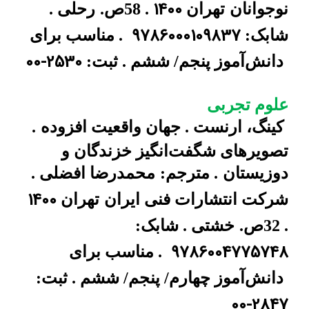
1400
نوجوانان
تهران
. 58ص.
رحلی .
9786000109837
شابک:
. مناسب برای
00-2530
دانش‌آموز پنجم/ ششم . ثبت:
علوم تجربی
کینگ، ارنست . جهان واقعیت افزوده
.
تصویرهای شگفت‌انگیز خزندگان و
دوزیستان
. مترجم:
محمدرضا افضلی .
1400
شرکت انتشارات فنی ایران
تهران
. 32ص.
خشتی . شابک:
9786004775748
. مناسب برای
دانش‌آموز چهارم/ پنجم/ ششم . ثبت:
00-2847