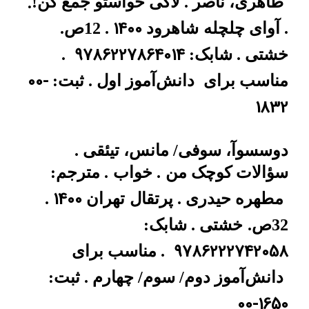
.
طاهری، ناصر . لاکی حواستو جمع کن!
1400
. آوای چلچله
شاهرود
. 12ص.
9786227864014
خشتی . شابک:
.
00-
مناسب برای
دانش‌آموز اول . ثبت:
1832
دوسسوآ، سوفی/ مانس، تیئقی .
سؤالات کوچک من
. خواب
. مترجم:
1400
مطهره حیدری . پرتقال
تهران
.
32ص.
خشتی . شابک:
9786222742058
. مناسب برای
دانش‌آموز دوم/ سوم/ چهارم . ثبت:
00-1650