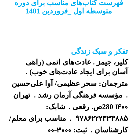
فهرست کتاب‌های مناسب برای دوره
متوسطه اول _فروردین 1401
تفکر و سبک زندگی
کلیر، جیمز . عادت‌های اتمی (راهی
آسان برای ایجاد عادت‌های خوب)
.
مترجمان:
سحر عظیمی/ آوا علی‌حسین
.
مؤسسه فرهنگی آرمان رشد
.
تهران
1400
280ص.
رقعی .
شابک:
9786222434885
.
مناسب برای
معلم/
00-3000
کارشناسان .
ثبت: