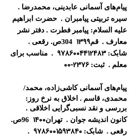
پیام‌های آسمانی
عابدینی، محمد‌رضا .
سیره تربیتی پیامبران
.
حضرت ابراهیم
علیه السلام: پیامبر فطرت
. دفتر نشر
1399
معارف
.
قم
304ص.
رقعی .
9786004412483
شابک:
.
مناسب برای
00-2376
معلم .
ثبت:
پیام‌های آسمانی
کاشی‌زاده، محمد/
محمدی، قاسم . اخلاق به نرخ روز:
بررسی و نقد نسبی‌گرایی اخلاقی
.
1400
کانون اندیشه جوان
.
تهران
96ص.
9786001593840
رقعی .
شابک:
.