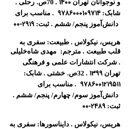
1400
و نوجوانان
تهران
. 70ص.
رحلی .
9786000109714
شابک:
. مناسب برای
00-2919
دانش‌آموز پنجم/ ششم . ثبت:
هریس، نیکولاس . طبیعت: سفری به
قلب طبیعت
. مترجم:
مهدی شاه‌خلیلی
. شرکت انتشارات علمی و فرهنگی
1399
تهران
. 32ص.
خشتی . شابک:
9786001219511
. مناسب برای
دانش‌آموز سوم/ چهارم/ پنجم/ ششم .
00-2489
ثبت:
هریس، نیکولاس . دایناسورها: سفری به