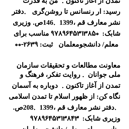
.
تمدن از آغاز تاکنون
من به قدرت
.
رسید: ار رنسانس تا روشن‌گری
دفتر
.
نشر معارف
قم ،1399
146ص.
وزیری
9789645313850
شابک:
مناسب برای
00-2639
معلم/ دانشجومعلمان
ثبت:
معاونت مطالعات و تحقیقات سازمان
.
ملی جوانان
روایت تفکر، فرهنگ و
.
تمدن از آغاز تاکنون
دوباره به آسمان
نگاه کن: از ظهور اسلام تا تمدن اسلامی
.
.
دفتر نشر معارف
قم ،1399
208ص.
9789645313843
وزیری شابک: