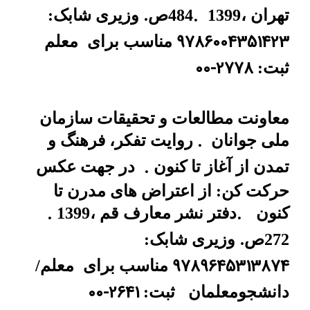
.
تهران ،1399
484ص.
وزیری شابک:
9786004351423
مناسب برای
معلم
00-2778
ثبت:
معاونت مطالعات و تحقیقات سازمان
.
ملی جوانان
روایت تفکر، فرهنگ و
.
تمدن از آغاز تا کنون
در جهت عکس
حرکت کن: از اعتراض های مدرن تا
.
.
کنون
دفتر نشر معارف
قم ،1399
272ص.
وزیری شابک:
9789645313874
مناسب برای
معلم/
00-2641
دانشجومعلمان
ثبت: