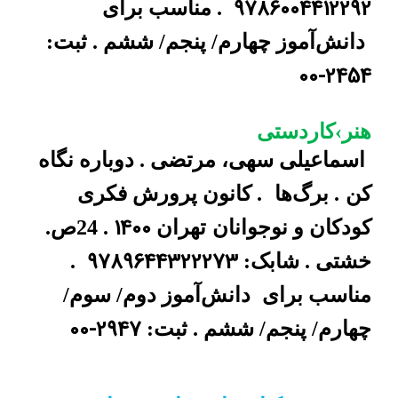
9786004412292
. مناسب برای
دانش‌آموز چهارم/ پنجم/ ششم . ثبت:
00-2454
هنر›کاردستی
اسماعیلی سهی، مرتضی . دوباره نگاه
کن
. برگ‌ها
. کانون پرورش فکری
1400
کودکان و نوجوانان
تهران
. 24ص.
9789644322273
خشتی . شابک:
.
مناسب برای
دانش‌آموز دوم/ سوم/
00-2947
چهارم/ پنجم/ ششم . ثبت: