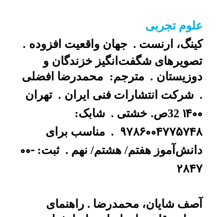
علوم تجربی
کینگ، ارنست .
جهان واقعیت افزوده
.
تصویرهای شگفت‌انگیز خزندگان و
دوزیستان
.
مترجم:
محمدرضا افضلی
.
شرکت انتشارات فنی ایران
.
تهران
1400
32ص.
خشتی .
شابک:
9786004775748
.
مناسب برای
00-
دانش‌آموز هفتم/ هشتم/ نهم .
ثبت:
2847
آصف شایان، محمدرضا . راهنمای