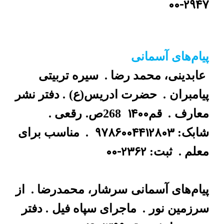
00-2947
پیام‌های آسمانی
عابدینی، محمد رضا .
سیره تربیتی
پیامبران
.
حضرت ادریس(ع)
. دفتر نشر
1400
معارف
.
قم
268ص.
رقعی .
9786004412803
شابک:
.
مناسب برای
00-2362
معلم .
ثبت:
پیام‌های آسمانی
سرشار، محمدرضا .
از
سرزمین نور
.
ماجرای سپاه فیل
. دفتر