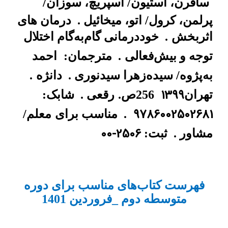
سافرن، استیون/ اسپریچ، سوزان/
پرلمن، کرول/ اتو، میخائیل .
درمان های
اثربخش
.
خوددرمانی گام‌به‌گام اختلال
توجه و بیش‌فعالی
.
مترجمان:
احمد
به‌پژوه/ سیده‌زهرا سیدنوری .
دانژه
.
1399
تهران
256ص.
رقعی .
شابک:
9786002502681
.
مناسب برای
معلم/
00-2506
مشاور .
ثبت:
فهرست کتاب‌های مناسب برای دوره
متوسطه دوم _فروردین 1401