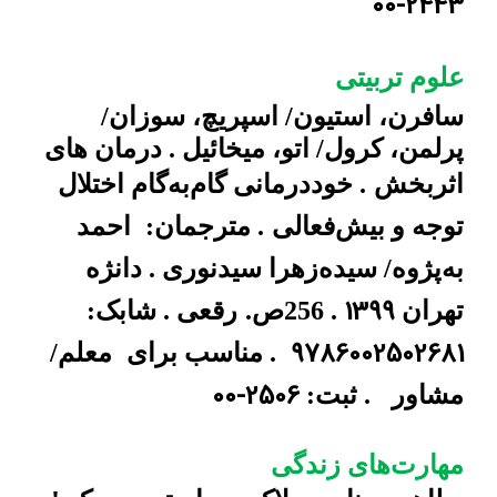
00-2443
علوم تربیتی
سافرن، استیون/ اسپریچ، سوزان/
پرلمن، کرول/ اتو، میخائیل . درمان های
اثربخش
. خوددرمانی گام‌به‌گام اختلال
توجه و بیش‌فعالی
. مترجمان:
احمد
به‌پژوه/ سیده‌زهرا سیدنوری . دانژه
1399
تهران
. 256ص.
رقعی . شابک:
9786002502681
. مناسب برای
معلم/
00-2506
مشاور
. ثبت:
مهارت‌های زندگی