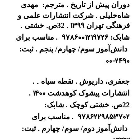
دوران پیش از تاریخ
. مترجم:
مهدی
شاه‌خلیلی . شرکت انتشارات علمی و
1399
فرهنگی
تهران
. 32ص.
خشتی .
9786001219726
شابک:
. مناسب برای
دانش‌آموز سوم/ چهارم/ پنجم . ثبت:
00-2490
.
جعفری، داریوش . نقطه‌ سیاه
.
1400
انتشارات پیشوک
کوهدشت
.
22ص.
خشتی کوچک . شابک:
9786229853702
. مناسب برای
دانش‌آموز دوم/ سوم/ چهارم . ثبت: