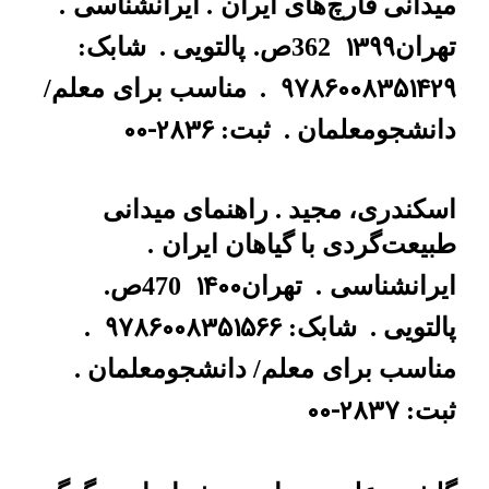
میدانی قارچ‌های ایران
. ایرانشناسی
.
1399
تهران
362ص.
پالتویی .
شابک:
9786008351429
.
مناسب برای
معلم/
00-2836
دانشجومعلمان .
ثبت:
اسکندری، مجید . راهنمای میدانی
طبیعت‌گردی با گیاهان ایران
.
1400
ایرانشناسی
.
تهران
470ص.
9786008351566
پالتویی .
شابک:
.
مناسب برای
معلم/ دانشجومعلمان .
00-2837
ثبت: