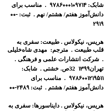
9786000109714
شابک:
.
مناسب برای
00-
دانش‌آموز هفتم/ هشتم/ نهم .
ثبت:
2919
هریس، نیکولاس . طبیعت: سفری به
قلب طبیعت
.
مترجم:
مهدی شاه‌خلیلی
.
شرکت انتشارات علمی و فرهنگی
.
1399
تهران
32ص.
خشتی .
شابک:
9786001219511
.
مناسب برای
00-2489
دانش‌آموز هفتم/ هشتم .
ثبت:
هریس، نیکولاس . دایناسورها: سفری به