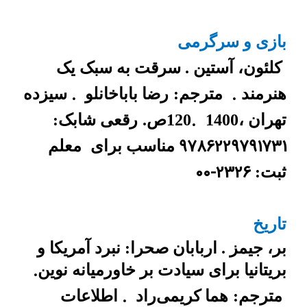
بازی و سرگرمی
کلئون، آستین . سرقت به سبک یک
.
.
هنرمند
مترجم:
رضا باباخانلو
سیزده
.
تهران ،1400
120ص.
رقعی شابک:
9786229791731
مناسب برای
معلم
00-2326
ثبت:
تاریخ
بر، جیمز . اربابان صحرا: نبرد آمریکا و
.
بریتانیا برای سیادت بر خاورمیانه نوین
.
مترجم:
هما کریمی‌راد
اطلاعات