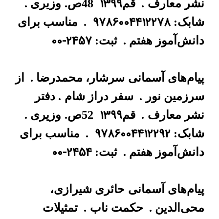
1399
نشر معارف
.
قم
48ص.
وزیری .
9786004412278
شابک:
.
مناسب برای
00-2457
دانش‌آموز هفتم .
ثبت:
پیام‌های آسمانی
سرشار، محمدرضا .
از
سرزمین نور
.
سفر دراز شام
. دفتر
1399
نشر معارف
.
قم
52ص.
وزیری .
9786004412292
شابک:
.
مناسب برای
00-2454
دانش‌آموز هفتم .
ثبت:
پیام‌های آسمانی
حائری شیرازی،
محی‌الدین .
حکمت ناب
.
تمثیلات