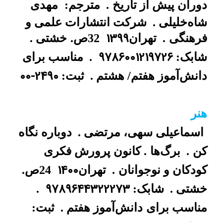
دوران پیش از تاریخ
.
مترجم:
مهدی
شاه‌خلیلی .
شرکت انتشارات علمی و
1399
فرهنگی
.
تهران
32ص.
خشتی .
9786001219726
شابک:
.
مناسب برای
00-2490
دانش‌آموز هفتم/ هشتم .
ثبت:
هنر
اسماعیلی سهی، مرتضی .
دوباره نگاه
کن
.
برگ‌ها
. کانون پرورش فکری
1400
کودکان و نوجوانان
.
تهران
24ص.
9789644322273
خشتی .
شابک:
.
مناسب برای
دانش‌آموز هفتم .
ثبت: