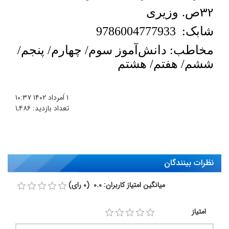
32
ص.
وزیری
شابک:
9786004777933
مخاطب:
دانش‌آموز سوم/ چهارم/ پنجم/
ششم/ هفتم/ هشتم
۱ اَمرداد ۱۴۰۲
۱۰:۳۷
تعداد بازدید:
۱,۴۸۶
نظرات بینندگان
میانگین امتیاز کاربران: 0.0 (0 رای)
امتیاز