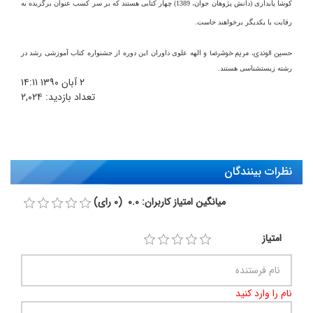
کوشا پایداری (دانش پژوهان جوان
،
1389
) چهار کتابی هستند که بر سر کسب عنوان برگزیده به
رقابت با یکدیگر برخواهند خاست.
حسین الوندی،
مریم خوش‏رضا و
الهه علوی
داوران این دوره از جشنواره کتاب آموزشی رشد در
رشته زیست‏شناسی هستند.
۲ آبان ۱۳۹۰
۱۴:۱۱
تعداد بازدید:
۲,۰۲۴
نظرات بینندگان
میانگین امتیاز کاربران: 0.0 (0 رای)
امتیاز
نام را وارد کنید