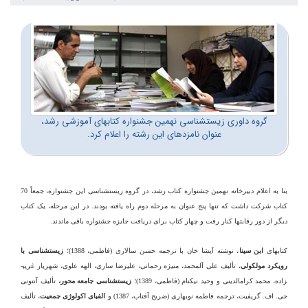
گروه داوری زیست‏شناسی نهمین جشنواره کتاب‏های آموزشی رشد،
عنوان نامزدهای این رشته را اعلام کرد.
بنا به اعلام دبیرخانه نهمین جشنواره کتاب رشد، در گروه زیست‏شناسی این جشنواره، جمعاً 70
کتاب شرکت داشت که تنها پنج عنوان به مرحله دوم راه یافته بودند. در این مرحله، یک کتاب
دیگر از دور رقابت‏ها کنار رفت و چهار کتاب برای دریافت جایزه جشنواره باقی ماندند.
کتاب‏های
ابن سینا
، نوشته آیشا خان با ترجمه حسن سالاری (فاطمی، 1388)؛
زیست‏شناسی با
رویکرد مولکولی
، تألیف
علی آل­محمد، منیژه رحمانی، علیرضا ساری، الهه علوی، شهریار غریب­
زاده، محمد کرام­الدینی و وحید نیکنام (
فاطمی، 1389)؛
زیست‏شناسی جامعه محور،
تألیف آنتونی
جی. اف. گریفیت، ترجمه فاطمه نوبهاری (ضریح آفتاب، 1387) و
الفبای اکولوژی جمعیت
، تألیف