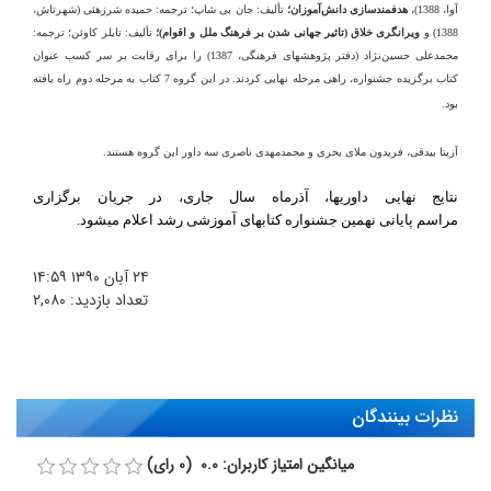
آوا، 1388)،
هدفمندسازی دانش‌آموزان؛
تألیف: جان بی شاپ؛ ترجمه: حمیده شرزه­ئی (شهرتاش،
1388) و
ویرانگری خلاق (تاثیر جهانی شدن بر فرهنگ ملل و اقوام)؛
تألیف: تایلر کاوئن؛ ترجمه:
محمدعلی حسین‌نژاد (دفتر پژوهش­های فرهنگی، 1387) را برای رقابت بر سر کسب عنوان
کتاب برگزیده جشنواره، راهی مرحله نهایی کردند. در این گروه 7 کتاب به مرحله دوم راه یافته
بود.
آزیتا بیدقی، فریدون ملای بحری و محمدمهدی ناصری سه داور این گروه هستند.
نتایج نهایی داوری‏ها، آذرماه سال جاری، در جریان برگزاری
مراسم
پایانی
نهمین جشنواره کتاب‏های آموزشی رشد اعلام می‏شود.
۲۴ آبان ۱۳۹۰
۱۴:۵۹
تعداد بازدید:
۲,۰۸۰
نظرات بینندگان
میانگین امتیاز کاربران: 0.0 (0 رای)