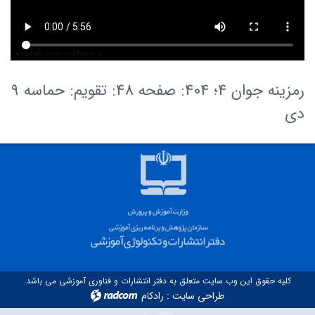
رمزینه جوان 4؛ 404: صفحه 48: تقویم: حماسه 9
دی
کلیه حقوق این وب سایت متعلق به دفتر انتشارات و فناوری آموزشی می باشد.
طراحی سایت
:
رادکام
radcom