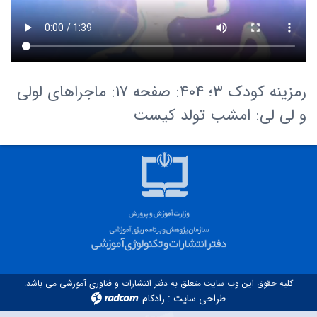
رمزینه کودک 3؛ 404: صفحه 17: ماجراهای لولی
و لی لی: امشب تولد کیست
کلیه حقوق این وب سایت متعلق به دفتر انتشارات و فناوری آموزشی می باشد.
طراحی سایت
:
رادکام
radcom