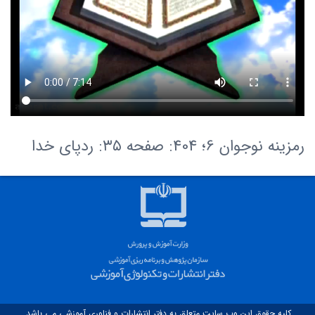
رمزینه نوجوان 6؛ 404: صفحه ۳۵: ردپای خدا
کلیه حقوق این وب سایت متعلق به دفتر انتشارات و فناوری آموزشی می باشد.