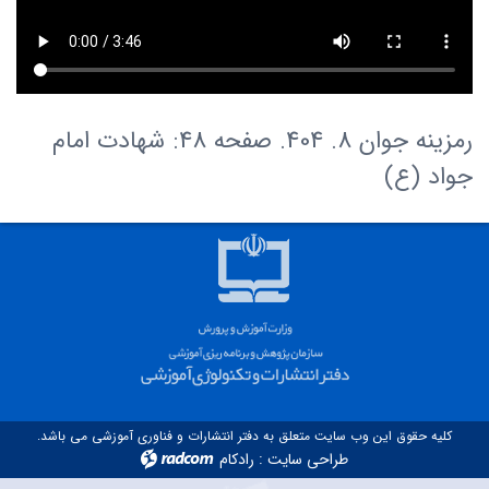
رمزینه جوان 8. 404. صفحه 48: شهادت امام
جواد (ع)
کلیه حقوق این وب سایت متعلق به دفتر انتشارات و فناوری آموزشی می باشد.
طراحی سایت
:
رادکام
radcom