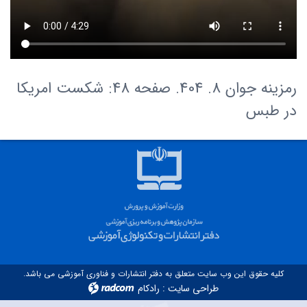
رمزینه جوان 8. 404. صفحه 48: شکست امریکا
در طبس
کلیه حقوق این وب سایت متعلق به دفتر انتشارات و فناوری آموزشی می باشد.
طراحی سایت
:
رادکام
radcom