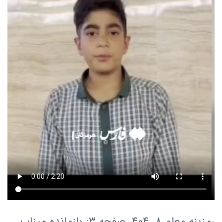
رمزینه معلم 8. 404. صفحه ۳: بازمانده میناب