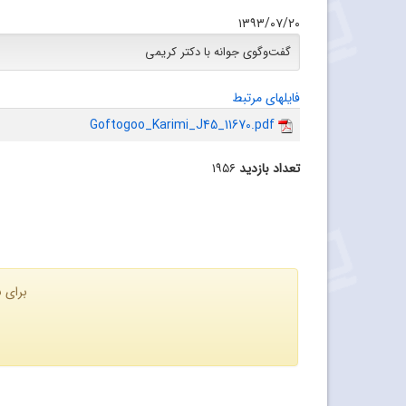
۱۳۹۳/۰۷/۲۰
گفت‌وگوی جوانه با دکتر کریمی
فایلهای مرتبط
Goftogoo_Karimi_J45_11670.pdf
تعداد بازدید
۱۹۵۶
برای ن