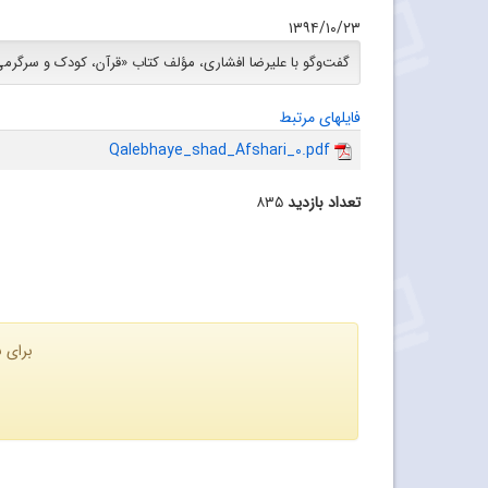
۱۳۹۴/۱۰/۲۳
گفت‌وگو با علیرضا افشاری، مؤلف کتاب «قرآن، کودک و سرگرمی
فایلهای مرتبط
Qalebhaye_shad_Afshari_0.pdf
تعداد بازدید
۸۳۵
برای ن