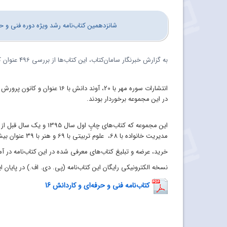
شانزدهمین کتاب‌نامه رشد ویژه دوره فنی و حرفه‌ای و کاردانش، 367 عنوان کتاب مناسب 
به گزارش خبرنگار
سامان‌کتاب، این کتاب‌ها از بررسی 496 عنوان کتاب در دبیرخانه سامان‌دهی منابع آموزشی و تربیتی به دست آمده است.
انتشارات
سوره
مهر
با 20، آوند دانش با 16 عنوان
و
کانون
پرورش
در این مجموعه برخوردار بودند.
این
مجموعه که کتاب‌های چاپِ
اول
سال 1395
و
یک
سال
قبل
از
مدیریت خانواده با 68،
علوم تربیتی با 69 و هنر با 39 عنوان بیش‌ترین
خرید، عرضه و تبلیغ کتاب‌های معرفی شده در این کتاب‌نامه در 
نسخه الکترونیکی
رایگان این کتاب‌نامه (پی. ‌دی. اف.) در پایان 
کتاب‌نامه فنی و حرفه‌ای و کاردانش 16