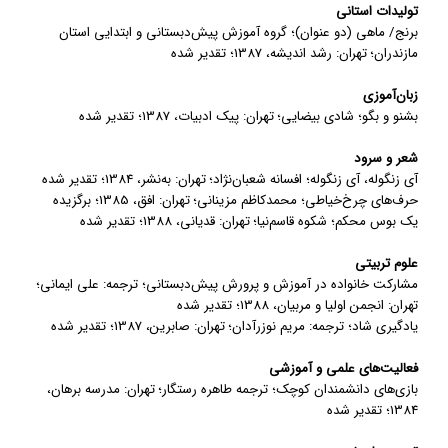
تولیدات استانی
برنج/ ماهی (دو عنوان)
؛
گروه آموزش پیش‌دبستانی و ابتدایی استان
مازندران
؛ تهران:
رشد اندیشه
،
1387
؛
تقدیر شده
زبان‌آموزی
بشنو و بگو
؛
شادی بیضایی
؛ تهران:
پیک ادبیات
،
1387
؛
تقدیر شده
شعر و سرود
آی زنگوله، آی زنگوله
؛
افسانه شعبان‌نژاد
؛ تهران:
به‌نشر
،
1384
؛
تقدیر شده
حرف‌های چرخ‌خیاطی
؛
محمدکاظم مزینانی
؛ تهران:
افق
،
1385
؛
برگزیده
یک بوس محکم
؛
شکوه قاسم‌نیا
؛ تهران:
قدیانی
،
1388
؛
تقدیر شده
علوم تربیتی
مشارکت خانواده در آموزش ‌و پرورش پیش‌دبستانی
؛
ترجمه: علی ایمانی
؛
تهران:
انجمن اولیا و مربیان
،
1388
؛
تقدیر شده
یادگیری شاد
؛
ترجمه: مریم نوزرآدان
؛ تهران:
صابرین
،
1387
؛
تقدیر شده
فعالیت‌های علمی و آموزشی
بازی‌های دانشمندان کوچک
؛
ترجمه طاهره رستگار
؛ تهران:
مدرسه برهان
،
1384
؛
تقدیر شده