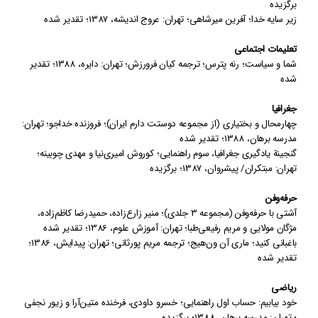
برگزیده
زیر سایه خدا
؛
آفرین میرشاهی؛ تهران: عروج اندیشه
،
1387
؛
تقدیر شده
تعلیمات اجتماعی
شما و سیاست
؛
رنه پترس؛ ترجمه کیان فرورزش؛ تهران: دایره
،
1388
؛
تقدیر
شده
جغرافیا
چهارمحال و بختیاری (از مجموعه دوستت‌ دارم ایران)
؛
فروزنده خداجو؛ تهران:
مدرسه برهان
،
1388
؛
تقدیر شده
گنجینة یادگیری جغرافیا، سوم راهنمایی
؛
کوروش امیری‌نیا و مهدی چوبینه؛
تهران: مبتکران/ پیشروان
،
1387
؛
برگزیده
حرفه‌وفن
آشتی با حرفه‌‌وفن (مجموعه 3 جلدی)
؛
منیر زارع‌زاده،
حمیدرضا
کاظم‌زاده،
مژگان مولایی و
مریم رفیعی‌طبا؛ تهران: آموزش علوم
،
1386
؛
تقدیر شده
باغبانی کنید
؛
ماری آن ون‌هیج؛ ترجمه مریم پورثانی؛ تهران: پیدایش
،
1386
؛
تقدیر شده
ریاضی
خود بیابیم: حساب اول راهنمایی
؛
خسرو داودی، فرخنده متین‌آرا و زیور نجفی
؛ تهران: مدرسه برهان
،
1388
؛
برگزیده