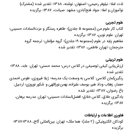
لذت املا
؛
نیلوفر رحیمی؛ اصفهان: نوشته
،
1388
؛
تقدیر شده (مشترک)
نوآموزان و املا
؛
جواد فتح‌آبادی؛ مشهد: صیانت
،
1387
؛
برگزیده
علوم تجربی
کتاب کار علوم‌ من (مجموعه 5 جلدی)
؛
طاهره رستگار و عزت‌السادات حسینی؛
تهران: علوم نوین
،
1386
؛
برگزیده
مفاهیم پایه در علوم (مجموعه 19 جلدی)
؛
گروه مؤلفان
؛ ترجمه گروه
مترجمان
؛ تهران: فاطمی
،
1386
؛
تقدیر شده
علوم تربیتی
ارزش‌یابی کیفی توصیفی در کلاس درس
؛
محمد حسنی؛ تهران: عابد
،
1388
؛
تقدیر شده
رنگین‌کمان کلاسی: کلاسی به وسعت یک مدرسه
؛
ژیلا فیروزی، طوس احمدی
حصار،
زهتاب
وداد هیر
، یوسف علیزاده، بهمن نوراللهی و شکور نوروزی
؛ اردبیل:
باغ رضوان
،
1387
؛
تقدیر شده
یادگیری خلاق، کلاس خلاق
؛
افضل‌السادات حسینی؛ تهران: مدرسه برهان
،
1387
؛
برگزیده
فناوری اطلاعات و ارتباطات
کودکان الکترونیکی (2 جلد)
؛
هما ملک‌؛ تهران: بین‌المللی گاج
،
1388-1387
؛
برگزیده