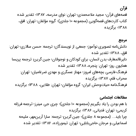
قرآن
قصه‌های قرآن
؛
مجید ملامحمدی؛ تهران: نوای مدرسه
،
1387
؛
تقدیر شده
کتاب‌ کارت‌های قصه‌گویی (مجموعه 10 جلدی)
؛
گروه مؤلفان؛ تهران: افق
،
1388
؛
برگزیده
مرجع
دانش‌نامه تصویری نوآموز
؛
جمعی از نویسندگان؛ ترجمه: حسن سالاری؛ تهران:
افق
،
1388
؛
تقدیر شده
دایرة‌المعارف بدن انسان، برای کودکان و نوجوانان
؛
جین گرین؛
ترجمه
پریسا
همایون روز؛ تهران: پنجره
،
1388
؛
تقدیر شده
فرهنگ فارسی بچه‌های امروز
؛
مهناز عسگری و مهدی ضرغامیان؛ تهران:
محراب قلم
،
1387
؛
برگزیده
فرهنگ‌نامه حیات‌وحش ایران
؛
گروه مؤلفان؛ تهران: طلایی
،
1388
؛
برگزیده
مطالعات اجتماعی
با هم بودن را یاد بگیریم (مجموعه 10 جلدی)
؛
چری جی مینرز؛ ترجمه فرزانه
کریمی؛ تهران: قدیانی
،
1386
؛
برگزیده
چرا باید... (مجموعه 8 جلدی)
؛
جین گرین؛ ترجمه: سارا آرین‌مهر، ملیحه
اسماعیلی و
مرجان حاجی‌بابایی
؛ تهران: تیمورزاده
،
1386
؛
تقدیر شده