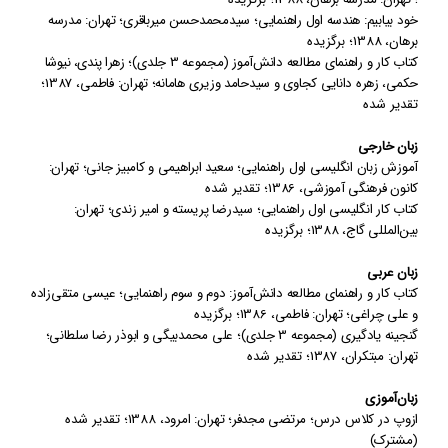
خود بیابیم: هندسه اول راهنمایی
؛
سیدمحمدحسن میرباقری؛ تهران: مدرسه
برهان
،
1388
؛
برگزیده
کتاب کار و راهنمای مطالعه دانش‌آموز (مجموعه 3 جلدی)
؛
زهرا پندی، نیوشا
حکمی،
زهره دانایی کجاوی و سیدحامد وزیری هامانه؛ تهران: فاطمی
،
1387
؛
تقدیر شده
زبان خارجی
آموزش زبان انگلیسی اول راهنمایی
؛
سعید ابراهیمی و کامبیز جانی؛ تهران:
کانون فرهنگی آموزشی
،
1386
؛
تقدیر شده
کتاب کار انگلیسی اول راهنمایی
؛
سیدرضا پریسته و امیر زندی؛ تهران:
بین‌المللی گاج
،
1388
؛
برگزیده
زبان عربی
کتاب کار و راهنمای مطالعه دانش‌آموز: دوم و سوم راهنمایی
؛
عیسی متقی‌زاده
و علی چراغی؛ تهران: فاطمی
،
1386
؛
برگزیده
گنجینه یادگیری (مجموعه 3 جلدی)
؛
علی محمدبیگی و ابوذر رضا سلطانی؛
تهران: مبتکران
،
1387
؛
تقدیر شده
زبان‌آ‌موزی
ازوپ در کلاس درس
؛
مرتضی مجدفر؛ تهران: امرود
،
1388
؛
تقدیر شده
(مشترک)