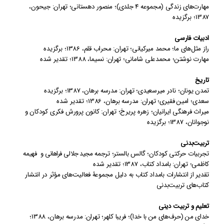
مهارت‌های زندگی (مجموعه 4 جلدی)
؛
منصور دهستانی؛ تهران: جیحون
،
1387
؛
برگزیده
ادبیات فارسی
راز مثل‌های ما
؛
محمد میرکیانی؛ تهران: محراب قلم
،
1386
؛
برگزیده
مهارت نوشتن
؛
محمدعلی شامانی؛ تهران: نسیما
،
1388
؛
تقدیر شده
تاریخ
تمدن یونان
؛
نادر میرسعیدی؛ تهران: مدرسه برهان
،
1387
؛
برگزیده
سعدی
؛
امین فقیری؛ تهران: مدرسه برهان
،
1386
؛
تقدیر شده
میراث فرهنگی ایرانیان
؛
زهره پریرخ؛ تهران:
کانون پرورش فکری کودکان و
نوجوانان
،
1387
؛
برگزیده
تربیت‌بدنی
تجربیات حرکتی کودکان
؛
گالس بالستر؛ ترجمه
مجید جلالی‌ فراهانی و
فهیمه
کاظمی؛ تهران: بامداد کتاب
،
1387
؛
تقدیر شده
تقدیر از انتشارات بامداد کتاب به دلیل مجموعۀ فعالیت‌های مؤثر در انتشار
کتاب‌های تربیت‌بدنی
تعلیم و تربیت دینی
خدای من
(حرف‌های من با خدا)
؛
فریبا کلهر؛ تهران: مدرسه برهان
،
1388
؛