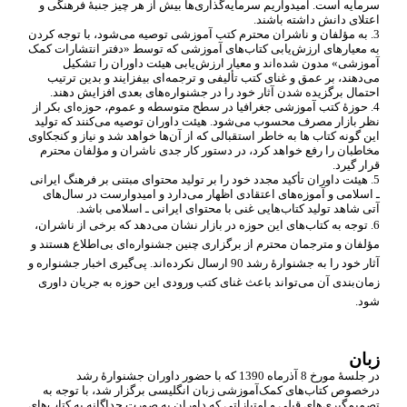
سرمایه است. امیدواریم سرمایه
گذاری
ها بیش از هر چیز جنبۀ فرهنگی و
اعتلای دانش داشته باشند.
3. به مؤلفان و ناشران محترم کتب آموزشی توصیه می
شود، با توجه کردن
به معیارهای ارزش
یابی کتاب
های آموزشی که توسط «دفتر انتشارات کمک
آموزشی» مدون شده
اند و معیار ارزش
یابی هیئت داوران را تشکیل
می
دهند، بر عمق و غنای کتب تألیفی و ترجمه
ای بیفزایند و بدین ترتیب
احتمال برگزیده شدن آثار خود را در جشنواره
های بعدی افزایش دهند.
4. حوزۀ کتب آموزشی جغرافیا در سطح متوسطه و عموم، حوزه
ای بکر از
نظر بازار مصرف محسوب می
شود. هیئت داوران توصیه می
کنند که تولید
این گونه کتاب ها به خاطر استقبالی که از آن
ها خواهد شد و نیاز و کنجکاوی
مخاطبان را رفع خواهد کرد، در دستور کار جدی ناشران و مؤلفان محترم
قرار گیرد.
5. هیئت داوران تأکید مجدد خود را بر تولید محتوای مبتنی بر فرهنگ ایرانی
ـ اسلامی و آموزه
های اعتقادی اظهار می
دارد و امیدوارست در سال
های
آتی شاهد تولید کتاب
هایی غنی با محتوای ایرانی ـ اسلامی باشد.
6. توجه به کتاب
های این حوزه در بازار نشان می
دهد که برخی از ناشران،
مؤلفان و مترجمان محترم از برگزاری چنین جشنواره
ای بی
اطلاع هستند و
آثار خود را به جشنوارۀ رشد 90 ارسال نکرده
اند. پی
گیری اخبار جشنواره و
زمان
بندی آن می
تواند باعث غنای کتب ورودی این حوزه به جریان داوری
شود.
زبان
در جلسۀ مورخ 8 آذرماه 1390 که با حضور داوران جشنوارۀ رشد
درخصوص کتاب
های کمک
آموزشی زبان انگلیسی برگزار شد، با توجه به
تصمیم
گیری
های قبلی و امتیازاتی که داوران به صورت جداگانه به کتاب
های