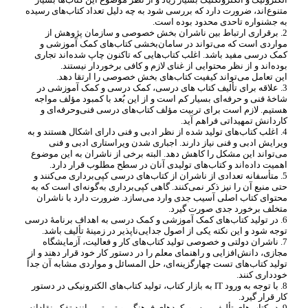
متنوع
اند، ضرورت دارد که بررسی شود به چه دلیل تعداد کتاب
های رسیده
به جشنواره تاحدی محدود بوده است.
2. برقراری ارتباط بین ناشران بخش خصوصی و سازمان پژوهش از
مواردی است که می
تواند در سامان
بخشی کتاب
های کمک آموزشی و
کمک درسی مفید باشد. اغلب کتاب
هایی که تاکنون چاپ شده
اند تجاری
بوده
اند و از نظر محتوایی از غنای لازم و کافی برخوردار نیستند.
این تعامل می
تواند کیفیت کتاب
های بخش خصوصی را ارتقا دهد.
3. علاقه برای تألیف کتاب های درسی، کمک درسی و کمک آموزشی در
شاخۀ فنی و حرفه
ای بسیار کم است و از این بُعد با کمبود مؤلف مواجه
هستیم. لازم است برای تربیت مؤلف کتاب
های درسی فنی
وحرفه
ای و
کاردانش تمهیداتی فراهم آید.
4. اغلب کتاب
های تولید شده از نظر ادبی و فنی دارای اشکال هستند و به
ویرایش ادبی و فنی نیاز دارند. اجباری شدن ویراستاری ادبی و فنی
می
تواند این مشکل را کاهش دهد. البته برخی از ناشران به این موضوع
اهمیت داده
اند و کتاب
های تولیدی آنان در سطح مطلوب قرار دارد.
5. متأسفانه تعدادی از ناشران از کتاب
های درسی کپی
برداری می
کنند و
حتی منبع آن را نیز ذکر نمی
کنند. گاهی کپی
برداری به
گونه
ای است که به
محتوای کتاب اصلی آسیب جدی وارد می
سازد. ضرورت دارد با ناشران
متخلف برخورد جدی صورت گیرد.
6. در تولید کتاب
های کمک آموزشی و کمک درسی به اهداف برنامۀ درسی
توجه شود و این نکته یکی از اصول جدایی
ناپذیر در زمینۀ تألیف باشد.
7. ناشران دولتی و خصوصی تولید کتاب
های کار و فعالیت، آزمایشگاه
مجازی، دانش
افزایی و راهنمای معلم را در دستور کار خود قرار دهند و از
تولید کتاب
های تست چهارگزینه
ای، حل المسائل و مواردی مشابه آن جداً
خودداری کنند.
8. با توجه به ورود
IT
به بازار کتاب، تولید کتاب
های الکترونیکی در دستور
کار قرار گیرد.
9. در کتاب
های تألیفی، به رویکردهای فرهنگی و تربیتی مانند تفکر نقادانه،