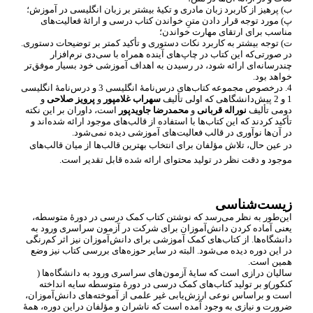
ب) پرهیز از کاربرد زبان مادری و تکیۀ بیشتر بر زبان انگلیسی در آموزش؛
پ) مورد توجه قرار دادن متنِ خواندن کتاب درسی و ارائۀ فعالیت
های
مناسب برای ارتقای مهارت خواندن؛
ت) توجه بیشتر به کاربرد نکات دستوری و تأکید کمتر بر توضیحات دستوری.
در صورتی
که این کتاب در چاپ
های آینده همراه با سی
دی نرم
افزار
چندرسانه
ای ارائه شود، در رسیدن به اهداف آموزشی خود بسیار موفق
تر
خواهد بود.
4. درخصوص مجموعه کتاب
های درس
نامۀ انگلیسی 3 و درس
نامۀ انگلیسی
1 و 2 پیش
دانشگاهی که اولی تألیف
سهراب غلامپور
و
پرویز صلاحی
و
دومی تألیف
نوراله قربانی
و
محمدرضا جاویدپور
است، داوران بر این نکته
تأکید کردند که این کتاب
ها با استفاده از قالب
های موجود ارائه شده
اند و
در آن
ها نوآوری در قالب فعالیت
های آموزشی دیده نمی
شود.
در عین حال، تلاش مؤلفان برای انتخاب بهترین قالب
ها از میان قالب
های
موجود و دقت نظر در تولید محتوای ارائه شده قابل تقدیر است.
زیست
شناسی
این
طور به نظر می
رسد که نوشتن کتاب کمک درسی در دورۀ متوسطه،
یعنی آماده کردن دانش
آموزان برای شرکت در آزمون سراسری ورود به
دانشگاه
ها. از کتاب
های کمک آموزشی برای دانش
آموزان نیز اثر کم
رنگی
در این دوره دیده می
شود. البته در سایر حوزه
های بررسی کتاب نیز وضع
همین است.
سالیان درازی است که سایۀ آزمون
های سراسری ورود به دانشگاه
ها (
کنکور)و بر تولید کتاب
های کمک درسی در دورۀ متوسطه سایه انداخته
است و براساس نوعی ارزش
یابی غیر علمی از آموخته
های دانش
آموزان،
ضرورت و نیازی به وجود آمده است که ناشران و مؤلفان دراین دوره، همۀ