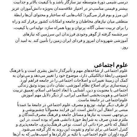
درسی شیمی دورۀ متوسطه نیز سازگار باشد و با کیفیت بالاتر و جذابیت
بیشتر و قیمتی مناسب
تر در اختیار علاقه
مندان به
ویژه دانش
آموزان عزیز
این مرز و بوم قرار می
گیرد؛ کتاب
هایی که ساختار و محتوای آن
ها رابطۀ
منطقی میان نیازهای مخاطبان و جامعه و امکانات کشور برقرار کند و راه
را برای تربیت نسلی آگاه، پرتوان و پویا همراه سازد. تولیداتی با کیفیت،
سرچشمه گرفته از گوهر وجودی فرزندان این سرزمین که نیازهای
آموزشی شهروندان امروز و فردای ایران زمین را تأمین کند. به امید آن
روز.
علوم اجتماعی
علوم اجتماعی از شاخه
های مهم و تأثیرگذار دانش بشری است و با فرهنگ
عمومی رابطۀ دیالکتیکی دارد، موضوع خود را تغییر می
دهد و می
توان به
کمک آن زمینۀ تغییرات و اصلاحات اجتماعی را در جامعه فراهم آورد.
زمینه
سازی برای اصلاح نظام آموزشی، نشان دادن پیوند وثیق زندگی
اجتماعی با معنویت و دین، آشنایی با ابعاد اجتماعی اسلام، تعمیق تربیت
اجتماعی و هویت
بخشی اسلامی ایرانی، از دیگر دلایل مهم آموزش
علوم
اجتماعی در جامعۀ ماست.
از طرف دیگر تولید، توزیع و مصرف علوم اجتماعی در جامعۀ ما عمدتاً
مبتنی بر انتقال این دانش است. این فرایند معمولاً
با چشم
پوشی و
بی
توجهی نسبت به نیازها و مسائل جامعه و فرهنگ مصرف
کنندگان و
ملتزم شدن صرف به شرایط حوزۀ دانشی همراه بوده است. در این
انتقال که تأخیر جزء ذاتی آن است، نوعی فرهنگ
پذیری، جامعه
پذیری و
کنترل اجتماعی برای تداوم و تقویت این روند به کار گرفته می
شود.
گروه داوران علوم اجتماعی، با تکیه بر کارکردها و آسیب
هایی که به آن
ها