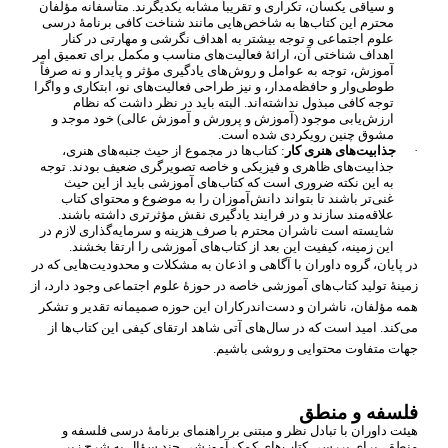
و سیاقی یکسان، تکراری و تقریباً مشابه یکدیگرند. متأسفانه مؤلفان
محترم این کتاب
ها به شاخص
هایی مانند شناخت کافی برنامۀ درسی
علوم اجتماعی و توجه بیشتر به اهداف نگرشی و مهارتی در کنار
اهداف شناختی آن، ارائۀ فعالیت
های مناسب و مکمل برای تعمیق امر
آموزش، توجه به عوامل و روش
های یادگیری مؤثر و پایدار و نه صرفاً
طوطی
وار و حافظه
مدار، و نیز طراحی فعالیت
های نو، ابتکاری و واگرا
توجه کافی مبذول نداشته
اند. البته باید در نظر داشت که نظام
ارزش
یابی موجود (آموزش و پرورش و آموزش عالی) خود موجد و
مشوق چنین رویکردی شده است.
·
جذابیت
های هنری کار
: کتاب
ها در مجموع از حیث جنبه
های هنری،
جذابیت
های ظاهری و فیزیکی و خاصه تصویرگری ضعیف بودند. توجه
به این نکته ضروری است که کتاب
های آموزشی باید از این حیث
غنی
تر باشند تا بتواند دانش
آموزان را به موضوع و محتوای کتاب
علاقه
مند سازند و در فرایند یادگیری نقش مؤثرتری داشته باشند.
شایسته است ناشران محترم با صرف هزینه و سرمایه
گذاری لازم در
این زمینه، کیفیت این بعد از کتاب
های آموزشی را ارتقا بخشند.
در پایان، گروه داوران با آگاهی و اذعان به مشکلات و محدودیت
هایی که در
زمینۀ تولید کتاب
های آموزشی خاصه در حوزۀ علوم اجتماعی وجود دارد، از
همه مؤلفان، ناشران و دست
اندرکاران این حوزه صمیمانه تقدیر و تشکر
می
کند. امید است که در سال
های آتی شاهد ارتقای کیفی این کتاب
ها از
جهات متفاوت محتوایی و روشی باشیم.
فلسفه و منطق
هیئت داوران با تبادل نظر و مبتنی بر راهنمای برنامۀ درسی فلسفه و
منطق، برای بررسی کتاب
های کمک آموزشی چند سؤال به شرح زیر