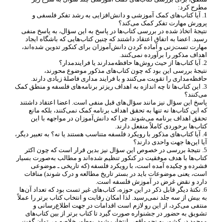
مطرح کرد:
1. آیا کتاب
های کمک آموزشی و دانش
افزایی به رشد تفکر فلسفی و
پرورش مهارت تفکر کمک می
کند؟
نتیجۀ اتخاذ شده در بررسی کتاب
ها در پاسخ به این سؤال، به پاسخ منفی
رسید. اعضا به اتفاق اعتقاد داشتند که چنین کتاب
هایی که باشگاه ایجاد
مهارت تست
زنی و آماده کردن دانش
آموزان برای کنکور تدوین شده
اند،
اهداف مذکور را برآورده نمی
کنند.
2. آیا کتاب
ها از حیث روش
ها حافظه
مدارند یا فرایند
مدار؟
نتیجۀ بررسی این بود که چون کتاب
های مذکور موضوع محورند،
حافظه
مداری را تقویت می
کنند و با فرایند مداری فاصلۀ زیادی دارند.
3. این کتاب
ها تا چه اندازه به اهداف ریزتر برنامه
های فلسفه و منطق کمک
می
کنند؟
پاسخ این سؤال نیز مانند سؤال
های قبل منفی است. اعضا اعتقاد داشتند
که این کتاب
ها نه تنها به تحقق اهداف برنامه کمک نمی
کنند، بلکه مانع
تحقق اهداف برنامه می
شوند. چرا که دانش
آموزان در مواجهه با این
کتاب
ها برخوردی کاملاً منفعل دارند.
4. آیا کتاب
های مذکور با رویکرد فلسفه متناسب هستند یا نه؟ به تعبیر دیگر،
آیا این
ها جهت واحدی دارند؟
5. نتیجۀ بررسی در خصوص این سؤال نیز بدین قرار است که چون اکثر
کتاب
ها با هدف موفقیت در کنکور تنظیم شده
اند و مطالب به
صورت بسیار
فشرده و چکیده آمده است، با رویکرد فلسفه (که تاریخی ـ موضوعی
است، یعنی موضوعات باید در بستر تاریخ مطالعه و درک شوند) منافات
دارد و نقض غرض در آموزش فلسفه است.
6. نکتۀ دیگر قابل ذکر در این حوزه، کتاب
های غیر تست بود که تعداد آن
ها
به بیش از سه جلد نمی
رسید. لذا امکان رقابت و انتخاب کتاب برتر را عملاً
منتفی می
کرد، از این رو لازم است اقدامات در جهت اطلاع
رسانی و
تشویق به حضور در جشنواره صورت گیرد تا کتاب برتر از بین کتاب
های
موجود در کشور به نحو واقعی انتخاب شود. به
طور خلاصه می
توان گفت