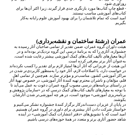
روزآوری شود.
- قطع چاپ کتاب
ها مورد بازنگری جدی قرار گیرند، زیرا اکثر آن
ها برای
کتاب
های آموزشی مناسب نیستند.
امید است که تمام تلاشمان را برای بهبود آموزش علوم رایانه به
کار
بگیریم.
عمران (رشتۀ ساختمان و نقشه
برداری)
هیئت داوران گروه عمران، ضمن تقدیر از تمامی صاحبان آثار رسیده به
جشنواره، آثاری را که به برنامۀ درسی این گروه نزدیک
تر بوده
اند و در
آن
ها معیارهای تألیف کتاب
های کمک آموزشی بیشتر رعایت شده است،
به
عنوان آثار برتر معرفی کرده است.
این هیئت از عزیزانی که آثار آن
ها امتیاز لازم برای تقدیر را کسب نکرده
اند
در خواست دارد، با اصلاحات لازم، آثار خود را به
منظور کاربردی
تر شدن در
مراکز آموزشی کشور، مناسب
تر و مؤثرتر سازند. هم
چنین از تمامی اهل
قلم، مؤلفان و ناشران محترم تهیه کنندۀ آثار آموزشی، در خصوص تهیۀ آثار
در راستای برنامه
های درسی مصوب گروه عمران دعوت به عمل می
آید تا
با توجه به معیارهای تألیف کتاب
های کمک درسی که در «سازمان پژوهش و
برنامه
ریزی آموزشی» موجود است، در هر چه آموزشی
تر شدن آثارشان
بکوشند.
در پایان از عزیزان دست
اندرکار برگزار کنندۀ جشنواره تشکر می
کنیم و
خواستار شرکت دادن آثار بیشتری برای داوری در گروه عمران هستیم.
امید است که با تشویق
های «دفتر انتشارات کمک آموزشی» در آینده
شاهد حضور آثاری برتر و متعدد در همۀ حوزه
های درسی باشیم.