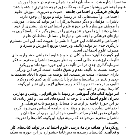
مختصراً اشاره شد، به صاحبان قلم و ناشران محترم در حوزۀ آموزش
علوم اجتماعی پیشنهاد می
کند، به نکات زیر توجه جدی
تری داشته باشند:
·
نیازهای فرهنگی و اجتماعی جامعه
: اهمیت و ضرورت آموزش علوم
اجتماعی، و آسیب
هایی که در زمینۀ تولید و توزیع آن وجود دارد،
ناشران، مؤلفان و دیگر دست
اندرکاران امر تولید کتاب
های آموزشی
را موظف می
سازد تا در حوزۀ علوم اجتماعی تلاش بیشتری از خود
نشان دهند. آن
ها می
توانند روندی را در پیش بگیرند که پاسخ
گویی به
نیازهای فرهنگی و اجتماعی، و نیازها و مسائل مخاطبان علوم
اجتماعی و اقتضائات این حوزۀ دانشی را تقویت کند. این امر مستلزم
بازنگری جدی در تولید (تألیف وترجمه) توزیع (آموزش و نشر)، و
مصرف علوم اجتماعی است.
·
امر کیفیت تألیف
: به
طور کلی در حوزۀ علوم اجتماعی جشنواره، جای
تألیفات ارزشمند خالی است. به نظر می
رسد ناشران محترم به فکر
سرمایه
گذاری جدی در امر تألیف در این حوزه نبوده
اند و رویکرد
ترجمه نسبت به تألیف تقدم و تفوق داشته است. گرچه این ویژگی
دارای جنبه
های مثبت نیز هست، اما توصیه می
شود با اتخاذ تصمیمات
جدی و تغییر در سایت
ها و نظام پاداش
دهی کاری کنیم که، رویکرد
تألیف بر ترجمه تقدم پیدا کند و زمینه
های لازم برای نشر این
گونه
کتاب
ها بیشتر فراهم شود.
·
امر تولید کتاب
های آموزشی در زمینۀ دانش
افزایی، روشی و مهارتی
دبیران علوم اجتماعی
: با توجه به کمبودهای اساسی و فقر زیادی که
در این حوزۀ خاصه در ارتباط با مسائل و موضوعات فرهنگی و
اجتماعی بنیادین، به روز و مبتلا به در جامعه احساس می
شود، گروه
داوران ضمن اعلام مراتب تأسف خود از این مهم، از
مؤلفان و
ناشران محترم می
خواهد که زمینۀ تولید این
گونه کتاب
ها را تقویت
بخشند.
·
رویکردها و اهداف برنامۀ درسی علوم اجتماعی در تولید کتاب
های کار
و فعالیت
: کتاب
های رسیده به دبیرخانۀ جشنواره در این حوزه به سبک