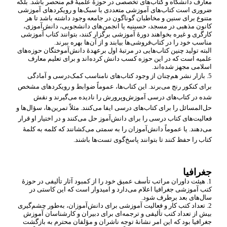
معارف دانشگاه و کتاب
های تخصصی در حوزۀ علمیۀ قم منحصر باشد. بلکه
ضروری است کتاب
های آموزشی متعددی با سبک
ها و رویکردهای آموزشی
متنوع برای سنین و مخاطبان گوناگون در جامعه وجود داشته باشد تا هر
کانون مذهبی در مسجد، حسینیه یا انجمن
های دانشجویی، دانش
آموزی،
کارگری و غیره بخواهند دورۀ آموزشی برگزار کنند، بتوانند کتاب آموزشی
مناسب خود را در کتاب
فروشی
ها بیابند و از آن
ها بهره ببرند.
البته تولید چنین کتاب
هایی در مرتبۀ اول برعهدۀ دانش
آموختگان حوزه
های
علمیه است که در این حوزه کسب دانش کرده
اند و برای تعلیم معارف
اسلامی مجهز شده
اند.
5. بازار نشر هم
چنان از وجود کتاب
های نامناسب کمک
درسی و آمادگی
برای کنکور رنج می
برند. این کتاب
ها، عموماً ضوابط و رویکردهای مشخص
شده در کتاب
های درسی آموزش
وپرورش را نادیده می
گیرند و نقش
حل
المسائل را برای کتاب
های درسی ایفا می
کنند. مثلاً تمرین
ها، سؤال
ها و
فعالیت
های کتاب درسی را برای دانش
آموز حل می
کنند و در اختیار او قرار
می
دهند. یا عموماً دانش
آموزان را به سمتی می
کشانند که کلمه به کلمۀ
کتاب را حفظ کنند تا بتوانند پاسخ
گوی تست
ها باشند.
جغرافیا
1. هیئت داوران مراتب تأسف عمیق خود را از کمبود آثار تألیفی در حوزۀ
کتب آموزشی جغرافیا اعلام می
دارد و امیدوار است که این کاستی در
سال
های بعد برطرف شود.
2. تعداد کتب کار و فعالیت آموزشی برای دانش
آموزان، به
طور چشم
گیری
بیش از تعداد کتب تألیفی و ترجمه
ای برای دبیران و کارشناسان آموزش
جغرافیا بود که این امر نشانۀ توجه ناشران و مؤلفان محترم به بازگشت