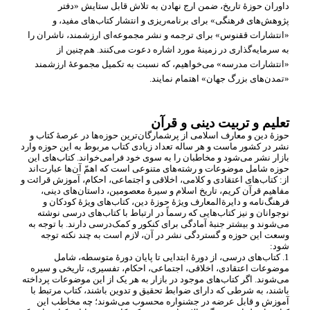
داوران حوزۀ تاریخ، ضمن ارج نهادن به تلاش قابل ستایش «دفتر
پژوهش
های فرهنگی» برای برنامه
ریزی و انتشار کتاب
های مفید، و
«انتشارات ققنوس» برای ترجمه و نشر مجموعه
ای ارزشمند، ناشران را
به سرمایه
گذاری در زمینۀ مورد اشاره دعوت می
کنند. هم
چنین از
«انتشارات مدرسه» می
خواهیم، که نسبت به تکمیل مجموعۀ ارزشمند
«تمدن
های بزرگ جهان» اهتمام نمایند.
تعلیم و تربیت دینی و قرآن
حوزۀ دین و معارف اسلامی از پرشمارگان
ترین حوزه
ها در عرصۀ کتاب و
نشر در کشور ماست و هر ساله تعداد زیادی کتاب مربوط به این حوزه وارد
بازار نشر می
شود و مخاطبان را به سوی خود فرامی
خواند. کتاب
های این
حوزه شامل موضوعات و رشته
های متنوعی است که اهمّ آن
ها عبارت
اند
از: کتاب
های اعتقادی و کلامی، اخلاقی و اجتماعی، احکام، آموزش قرائت و
مفاهیم قرآن کریم، تاریخ اسلام و سیرۀ معصومین، داستان
های دینی،
فرهنگ
نامه و دایرة
المعارف ویژۀ حوزۀ دین، کتاب
های ویژۀ کودکان و
نوجوانان و نیز کتاب
هایی که رسماً در ارتباط با کتاب
های درسی نوشته
می
شوند و بیشتر جنبۀ آمادگی برای کنکور و کمک
درسی دارند. با توجه به
وسعت این حوزه و گستردگی نشر در آن، لازم است به چند نکته توجه
شود:
1. کتاب
های درسی، از دورۀ ابتدایی تا پایان دورۀ متوسطه، شامل
موضوعات اعتقادی، اخلاقی، اجتماعی، احکام، تفسیری، تاریخی و سیره
می
شوند. اگر کتاب
های موجود در بازار به هر یک از این موضوعات پرداخته
باشند، به شرطی
که دارای ضوابط تحقیق و تدوین باشند، کتاب مرتبط با
آموزش و قابل عرضه در جشنواره محسوب می
شوند؛ چه مخاطب این