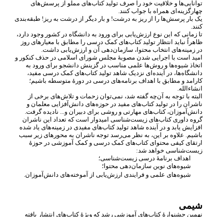
توانایی
ها و خلاقیت خود را صرف تولید کتاب
های مملو از پرسش
های
چهارگزینه
ای همراه با جواب کنند.
یک بار پرسش
ها را از ریز به درشت! و بار دیگر از درشت به ریز! طبقه
بندی
کنند.
تا زمانی که این نوع ارزش
یابی برای ورود به دانشگاه در کشور وجود دارد،
ظاهراً نباید انتظار تولید کتاب
های کمک درسی را مطابق با معیارهای روز
در زمینه
های انتخاب محتوا، سازمان
دهی آن و ارزش
یابی داشت.
امید است با اجرایی شدن مصوبۀ مجلس شورای اسلامی در حذف کنکور و
اتخاذ شیوه
ها و روش
ها علمی مناسب در گزینش دانشجو برای ورود به
دانشگاه
ها، در آینده
ای نزدیک شاهد تولید کتاب
های کمک درسی مفید،
کارامد و مطابق با اهداف برنامه
های درسی در دورۀ متوسطه باشیم؛
انشاء
الله.
البته با توجه به آن
چه گفته شد، نمی
توان زحمات و تلاش
های برخی از
ناشران را در تولید کتاب
های مفید در حوزه
های دانش
آفزایی معلمان و
دانش
آموزان، کتاب
های مهارتی و روشی برای دبیران و... نادیده گرفت.
گروه داوری کتاب
های زیست
شناسی امیدوار است که تعداد این ناشران
افزایش یابد و در آینده شاهد تولید کتاب
های مفیدی در زمینه
های یاد شده
باشیم. علاوه بر این، به نظر می
رسد توجه ناشران به محورهای زیر سبب
ارتقای کیفی محتوای کتاب
های کمک درسی و کمک آموزشی در حوزۀ
زیست
شناسی خواهد شد:
اهداف برنامۀ درسی زیست
شناسی؛
شیوه
های نوین سازمان
دهی محتوا؛
شیوه
های علمی و فرایندی ارزش
یابی از آموخته
های دانش
آموزان.
شیمی
نهمین جشنوارۀ کتاب
های آموزشی رشد که ویژۀ کتاب
های انتشار یافته