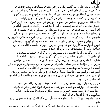
رایانه
علوم رایانه، علی
رغم گستردگی در حوزه
های متفاوت و پیشرفت
های
شگرف طی سال
های اخیر، هنوز هم پویایی خود را حفظ کرده است و در
عرصه
های گوناگون توسعه پیدا می
کند. با توجه به این رشد چشم
گیر و
دائمی، برای کمک به دوست
داران فراگیری علوم گوناگون رایانه، باید
کتاب
های به روز و منطبق بر اصول آموزش در دست
رس آن
ها قرار گیرد.
خوش
بختانه با توجه به توسعۀ مراکز آموزشی در گسترۀ علوم رایانه و
افزایش زیر شاخه
های آن، امروزه مؤلفان و انتشاراتی
های بسیاری در
راستای تولید محتوای مورد نیاز آن گام برداشته و در بستر پر رونق آن
شروع به فعالیت کرده
اند. در سوی دیگری از این میدان، محصلان، کاربران،
دانشجویان و مدرسان قرار دارند. متأسفانه، عدم به
کارگیری شیوه
های
نوین آموزشی، کاربردی و هم
چنین به روز آموری مناسب کتاب
های این
شاخه، یکی از مشکلات این عزیزان شده است.
داوران گروه رایانۀ جشنوارۀ رشد، پس از برگزاری جلسات متعدد و
ارزیابی کتاب
های واصله در مراحل گوناگون، در نهایت چهار کتاب را
شایستۀ نامزدی دریافت جایزۀ برگزیده و تقدیر دانست. ضمن سپاس
فراوان از مؤلفان، مترجمان، ناشران و مجریان این جشنواره، لازم به ذکر
است تا رسیدن به وضعیت
مطلوب و مناسب برای کتاب
های کمک
آموزشی و آموزشی فاصلۀ بسیار وجود دارد و نیاز به تلاش بیشتر و روی
آوردن به شیوه
های نوین آموزشی و به روزآوری مرتب مطابب این کتاب
ها
احساس می
شود.
در پایان موارد زیر به
عنوان پیشنهادات کمیتۀ داوران ارائه می
شود:
- کتاب
های آموزشی و کمک آموزشی به همراه لوح فشرده ارائه شوند.
- کتاب
های ترجمه شده، تدوین و بومی
سازی شوند تا مخاطب ارتباط
مناسب
تری با آن
ها برقرار کند.
- در آماده
سازی کتاب
ها از علوم صفحه
آرایی و گرافیک بهرۀ بیشتری برده
شود.
- فرم
های ارزیابی فعلی که در اختیار این گروه قرار گرفته است، بررسی و