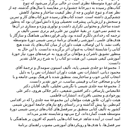
برای دورۀ متوسطۀ نظری است در حالی برگزار می
شود که تنوع
کتاب
های رسیده به دبیرخانۀ جشنواره در مقایسه با سال
های گذشته، چه از
نظر تعداد و تنوع عناوین و چه از نظر کیفیت ساختار و محتوا، کاهش
چشم
گیری داشته است. عمده کتاب
های رسیده جزو کتاب
های کار و تمرین
و سنجش و ارزش
یابی پیشرفت تحصیلی ویژۀ دانش
آموزان بود که به
طور
عمده ساختار و محتوایی تکراری داشت و نوآوری ویژه و ممتازی در آن
ها
به چشم نمی
خورد. در بقیۀ عناوین نیز علی
رغم برتری نسبی تألیف بر
ترجمه که رخدادی دلگرم کننده بود، ولی فراورده
هایی هماهنگ و سازگار با
هدف
های علمی ـ آموزشی راهنمای برنامۀ درسی شیمی دورۀ متوسطه
یافت نشد. با این اوصاف، هیئت داوران از میان کتاب
های یاد شده هیچ
کتابی را شایستۀ انتخاب به
عنوان اثر برگزیده ندانست. با این حال به
منظور تشویق ناشران و مؤلفان برای ورود به عرصه
های مورد نیاز حوزۀ
آموزشی کیفی شیمی، این هیئت دو کتاب را به شرح زیر قابل تقدیر
دانست:
1. مجموعۀ دو جلدی شیمی پایه، تألیف اسیتون سومدال و ترجمۀ آقای
محمود دیانی، انتشارات نص. هیئت داوران انتشارات نص را به دلیل
انتخاب کتابی خوب و ساختارمند، منطبق شده با فرهنگ بومی جامعه و با
چاپ و صحافی جذاب و قیمتی مناسب، در خور تقدیر دانست.
2. مجموعۀ سه جلدی شیمی با نگرشی تحلیلی، تألیف آقایان دکتر
غلامعباس پارسافر، دکتر افشین شفیعی، دکتر جلالی هروی، دکتر علی
پورجوادی و مجتبی باقرزاده، انتشارات فاطمی.
هیئت داوران، تلاش هیئت مؤلفان این مجموعۀ سه جلدی را که در اقدامی
کم
نظیر، یپا پیش گذاشته و در راستای رفع نیازهای جامعۀ آموزش شیمی
کشور به تألیف کتابی منطبق بر سرفصل
های کتاب
های درسی شیمی دورۀ
متوسطه همت گمارده
اند، ارج می
نهد و شایسته تقدیر می
داند.
امید است در آینده شاهد عرصۀ کتاب
هایی باشیم که افزون بر هماهنگی با
سر فصل
ها، با هدف
ها و رویکردهای آموزشی مصوب راهنمای برنامۀ