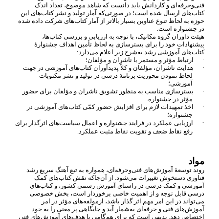
فنی
وحرفه
ای و کاردانش باید دانست که شاهد موضوع، تعداد اندک
کتاب
های ارسال شده است؛ در صورتی
که آمار تولید و نشر کتاب
های این
حوزه به لحاظ تنوع عناوین بسیار بالاتر از آمار کتاب
های شرکت داده شده
در جشنواره است.
هیئت داوران گروه مکانیک، با توجه به ارزیابی و بررسی کتاب
ها،
پیشنهادات خود را برای بسترسازی به لحاظ تأمین اهداف جشنوارۀ
کتاب
های آموزشی رشد به
شرح زیر اعلام می
دارد:
·
ارتباط مؤثر و مستمر با ناشران و مؤلفان؛
·
هدایت ناشران، مؤلفان و کلاً پدیدآوران کتاب
های آموزشی در جهت
لحاظ نمودن محوریت برنامۀ درسی در تولید و نشر مکتوبات
آموزشی؛
·
بسترسازی مناسب به منظور تشویق ناشران و مؤلفان برای حضور
مؤثر در جشنواره.
·
اخذ تمهیدات لازم برای افزایش حضور کمّی کتاب
های آموزشی در
جشنواره؛
·
ارزیابی عملکرد در فرایند جشنواره و اعمال سیاست
های اثرگذار برای
رفع نقاط ضعف و تقویت نقاط مثبت عملکرد.
مواد
روند توسعۀ آموزش
های فنی
وحرفه
ای، همواره به تبع آهنگ سریع رشد
فناوری دستخوش تغییرات می
شود. از آن
جاکه نقش کتاب
های کمک
آموزشی و کمک درسی در راستای آموزش رسمی کشور، و کتاب
های
درسی قابل توجه و از اهمیت خاصی برخوردار است، بخش خصوصی
می
تواند در این امر مهم اثر گذار باشد، ازمولفه
های مؤثر در امر
آموزش
های فنی و حرفه
ای به
شمار آید و جایگاهی پر معنی را به خود
اختصاص دهد. بدیهی است که برای هم
گامی با هدف
های آموزش
های فنی