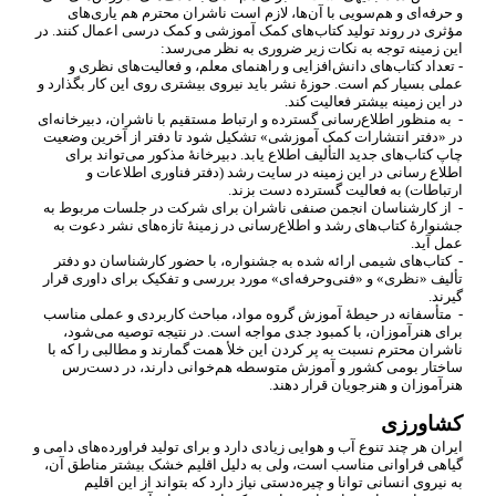
و حرفه
ای و هم
سویی با آن
ها، لازم است ناشران محترم هم یاری
های
مؤثری در روند تولید کتاب
های کمک آموزشی و کمک درسی اعمال کنند. در
این زمینه توجه به نکات زیر ضروری به نظر می
رسد:
- تعداد کتاب
های دانش
افزایی و راهنمای معلم، و فعالیت
های نظری و
عملی بسیار کم است. حوزۀ نشر باید نیروی بیشتری روی این کار بگذارد و
در این زمینه بیشتر فعالیت کند.
-
به منظور اطلاع
رسانی گسترده و ارتباط مستقیم با ناشران، دبیرخانه
ای
در «دفتر انتشارات کمک آموزشی» تشکیل شود تا دفتر از آخرین وضعیت
چاپ کتاب
های جدید التألیف اطلاع یابد. دبیرخانۀ مذکور می
تواند برای
اطلاع رسانی در این زمینه در سایت رشد (دفتر فناوری اطلاعات و
ارتباطات) به فعالیت گسترده دست بزند.
-
از کارشناسان انجمن صنفی ناشران برای شرکت در جلسات مربوط به
جشنوارۀ کتاب
های رشد و اطلاع
رسانی در زمینۀ تازه
های نشر دعوت به
عمل آید.
-
کتاب
های شیمی ارائه شده به جشنواره، با حضور کارشناسان دو دفتر
تألیف «نظری» و «فنی
وحرفه
ای» مورد بررسی و تفکیک برای داوری قرار
گیرند.
-
متأسفانه در حیطۀ آموزش گروه مواد، مباحث کاربردی و عملی مناسب
برای هنرآموزان، با کمبود جدی مواجه است. در نتیجه توصیه می
شود،
ناشران محترم نسبت به پر کردن این خلأ همت گمارند و مطالبی را که با
ساختار بومی کشور و آموزش متوسطه هم
خوانی دارند، در دست
رس
هنرآموزان و هنرجویان قرار دهند.
کشاورزی
ایران هر چند تنوع آب
و هوایی زیادی دارد و برای تولید فراورده
های دامی و
گیاهی فراوانی مناسب است، ولی به دلیل اقلیم خشک بیشتر مناطق آن،
به نیروی انسانی توانا و چیره
دستی نیاز دارد که بتواند از این اقلیم