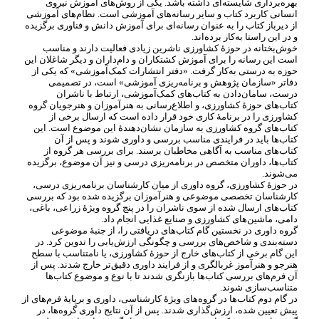
بهره
برداری شایسته
ای داشته باشد. یکی از روش
های آموزش نیروی
انسانی کاربرد کتاب و سایر رسانه
های آموزشی است. نظام
های آموزشی
از دیرباز کتاب را به عنوان رسانه
ای برای آموزش دانش و فناوری برگزیده
و در این راستا به
کار برده
اند.
خوش
بختانه در حوزۀ کشاورزی ناشرین زیادی فعالیت دارند و مناسب
است این رسانه را برای آموزش کشتکاران و دام
داران و دیگر شاغلان این
حوزه به
درستی به
کار گرفت. «دفتر انتشارات کمک
آموزشی» که یکی از
دفاتر «سازمان پژوهش و برنامه
ریزی آموزشی» است، در تصمیمی
درست، سامان
دادن به کتاب
های کمک
آموزشی، ارتباط با ناشران
کتاب
های حوزۀ کشاورزی، و اطلاع
رسانی به هنرآموزان و هنرجویان گروه
کشاورزی را در برنامۀ کاری خود قرار داده است که ارسال برخی از
کتاب
های گروه کشاورزی به سازمان نشان
دهندۀ این موضوع است. این
کتاب
ها باید در فرایندی مناسب بررسی و داوری شوند و پس از آن
کتاب
های مناسب به آگاهی مخاطبان برسند. برای بررسی هر گروه از
کتاب
ها، داوران متخصص در برنامه
ریزی درسی و نیز آن موضوع، برگزیده
می
شوند.
در حوزۀ کشاورزی، گروه داوری از میان کارشناسان برنامه
ریزی درسی،
کارشناسان تخصصی موضوعی و هنرآموزان برگزیده شده بود که بررسی
کتاب
های ارسال شده از سوی ناشران را در پنج گروه ویژۀ زراعی، باغی،
دامی، ماشین
های کشاورزی و صنایع غذایی انجام داد.
گروه داوری در نخستین گام کتاب
های دریافتی را، از جنبۀ موضوعی
دسته
بندی و شاخص
های بررسی و چگونگی ارزش
یابی را تدوین کرد. در
این گام برخی از کتاب
های خارج از حوزۀ کشاورزی، یا نامتناسب با سطح
هنرجو و هنرآموز غربالگری و از فرایند داوری دقیق
تر خارج شدند. پس از
آن فرم
های بررسی کتاب
ها بازنگری شدند تا با نوع و موضوع کتاب
ها
متناسب
سازی شوند.
در گام دوم کتاب
ها در گروه
های ویژۀ کارشناسی، داوری و برپایۀ فرم
های از
پیش تعیین شده، ارزش
گذاری شدند. پس از آن نتایج داوری گروه
ها، در