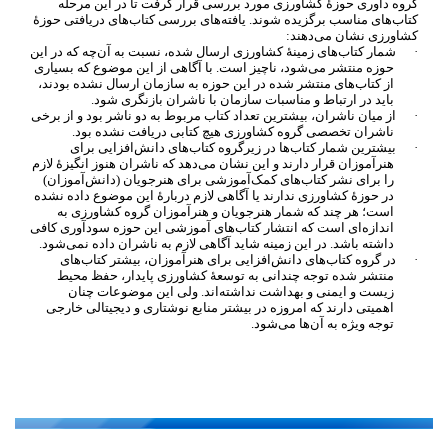
گروه داوری حوزۀ کشاورزی مورد بررسی قرار گرفت تا در این مرحله
کتاب
های مناسب برگزیده شوند. یافته
های بررسی کتاب
های دریافتی حوزۀ
کشاورزی نشان می
دهند:
·
شمار کتاب
های زمینۀ کشاورزی ارسال شده، نسبت به آن
چه که در این
حوزه منتشر می
شود، ناچیز است. با آگاهی از این موضوع که بسیاری
از کتاب
های منتشر شده در این حوزه به سازمان ارسال نشده بودند،
باید در ارتباط و مناسبات سازمان با ناشران بازنگری شود.
·
از میان ناشران، بیشترین تعداد کتاب مربوط به دو ناشر بود و از برخی
ناشران تخصصی گروه کشاورزی هیچ کتابی دریافت نشده بود.
·
بیشترین شمار کتاب
ها در زیرگروه کتاب
های دانش
افزایی برای
هنرآموزان قرار دارند و این نشان می
دهد که ناشران هنوز انگیزۀ لازم
را برای نشر کتاب
های کمک
آموزشی برای هنرجویان (دانش
آموزان)
در حوزۀ کشاورزی ندارند یا آگاهی لازم دربارۀ این موضوع داده نشده
است؛ هر چند که شمار هنرجویان و هنرآموزان گروه کشاورزی به
اندازه
ای است که انتشار کتاب
های آموزشی این حوزه سودآوری کافی
داشته باشد. در این زمینه شاید آگاهی لازم به ناشران داده نمی
شود.
·
در گروه کتاب
های دانش
افزایی برای هنرآموزان، بیشتر کتاب
های
منتشر شده توجه چندانی به توسعۀ کشاورزی پایدار، حفظ محیط
زیست و ایمنی و بهداشت نداشته
اند. ولی این موضوعات چنان
اهمیتی دارند که امروزه در بیشتر منابع نوشتاری و دیجیتالی خارجی
توجه ویژه به آن
ها می
شود.