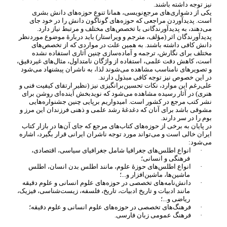
نیز توجه داشته باشند.
یکی از دشواری
های مرجع
نویسی، همانا تنوع حوزه
های دانش بشری
است. پدیدآوردن مراجعی که حوزه
های گوناگون دانش را در خود جای
می
دهند، به پدیدآورندگانی با تخصص
های مختلف و مرتبط نیاز دارد.
پدیدآورندگان اثر (مؤلف، مترجم و ویراستار) باید دربارۀ موضوع موردنظر
دانش کافی داشته باشند. به همین علت در مواردی که از تخصص
های
مختلف برای نگارش، ترجمه و آماده
سازی چنین آثاری استفاده نشده
است، کاهش دقت علمی، استفاده از واژگان نامتداول، مثال
های غیردقیق،
و تصویرهای نامناسب مشاهده می
شوند لذا، به ناشران پیشنهاد می
شود
در این خصوص نیز توجه کافی مبذول دارند.
علی
رغم این موارد، نکات تحسین
برانگیزی نیز (نظیر ارتقای کیفیت فنی و
هنری) در آثار رسیده مشاهده می
شود که نویدبخش آینده
ای روشن برای
نشر کتب مرجع در کشور است. امیدواریم برپایی چنین جشنواره
هایی
مشوقی باشد برای آنان که دغدغۀ رشد علمی و ذهنی فرزندان این مرز و
بوم را در سر دارند.
در پایان به برخی از حوزه
های کتاب
های مرجع که جای آن
ها در بازار کتاب
ایران خالی است و می
تواند مورد توجه ناشران ایرانی قرار بگیرد، اشاره
می
شود:
·
انواع اطلس
های جغرافیا شامل جغرافیای سیاسی، اقتصادی،
فرهنگی و انسانی؛
·
انواع اطلس
های حوزۀ علوم، مانند اطلس بدن انسان، اطلس
ماشین
ها، ماشین
افزار و...؛
·
دانش
نامه
های تخصصی در حوزه
های علوم انسانی و علوم دقیقه
مانند ادبیات و تاریخ ادبیات، تاریخ، فلسفه، زیست
شناسی، فیزیک،
ریاضی و...؛
·
فرهنگ
های تخصصی در حوزه
های علوم انسانی و علوم دقیقه؛
·
فرهنگ عمومی زبان فارسی.