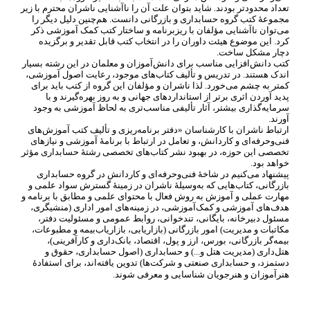
تعداد محدودتر بودند. شاید بتوان علت آن را ناآشنایی ناشران محترم با زیر
مجموعۀ کتب گروه حسابداری و بازرگانی دانست. هم
چنین دلیل دیگر را
می
توان ناآشنایی مؤلفان با ریزبرنامه و ساختار کتب کمک آموزشی ذکر
کرد. این موضوع هیئت داوران را در انتخاب کتب قابل تقدیر و برگزیده
دچار مشکل ساخت.
کتب دانش
افزایی مناسب برای دانش
آموزان و معلمان در این رشته بسیار
اندک هستند. در تدریس و تألیف کتاب
های موجود، رعایت اصول آموزشی،
کمتر به چشم می
خورد. لذا ناشران و مؤلفان این گروه از کتب باید برای
پدید آوردن اثری برتر از استانداردهای جهانی و به روز بهره
گیرند و با
سرمایه
گذاری بیشتر، آثار تألیفی مناسب
تری به لحاظ آموزشی به وجود
آورند.
ارتباط ناشران با کارشناسان «دفتر برنامه
ریزی و تألیف کتب آموزش
های
فنی
وحرفه
ای و کاردانش، و تعامل در ارتباط با برنامۀ آموزشی و نیازهای
تخصصی این حوزه، در بهبود نشر کتاب
های تخصصی رشتۀ حسابداری مؤثر
خواهد بود.
پیشنهاد می
کنیم در شاخۀ فنی
وحرفه
ای و کاردانش در گروه حسابداری
بازرگانی، کتاب
هایی که به
وسیلۀ ناشران در زمینۀ گسترش سواد علمی و
مهارت عملی و آموزش به روش فعال با محتوای علمی و مطابق با برنامه و
هدف
های آموزشی و کمک
آموزشی، در زمینه
های امور اداری (منشیگری،
مسئول دبیرخانه، بایگانی، تندخوانی، روابط عمومی و مسئولیت دفتر،
مکاتبات و مدیریت) امور بازرگانی (بازاریابی، بازاریاب
بیمه و مطبوعات،
بیمه
گر بازرگانی، بورس، ارز و پول، اقتصاد، بانک
داری و کارآفرینی)،
هتل
داری (مدیریت هتل و...) و حسابداری (اصول حسابداری، حقوق و
دستمزد، و حسابداری صنعتی و شرکت
ها) تدوین یافته
اند، برای استفادۀ
هنرآموزان و هنرجویان شناسایی و معرفی شوند.