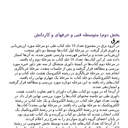
بخش دوم) متوسطه فنی و حرفه‏ای و کاردانش
برق
در گروه برق در مجموع تعداد 19 جلد کتاب طی دو مرحله مورد ارزش
یابی
و داوری قرار گرفت. در مرحلۀ اول کتاب
ها توسط دو داور منتخب
ارزش
یابی شدند و براساس فهرست وارسی تعیین شده، به آن
ها امتیاز
داده شد. از این کتاب
ها، تعداد 16 جلد کتاب به مرحلۀ دوم راه یافتند.
در مرحلۀ دوم کتاب
ها در کمیتۀ داوری متشکل از سه نفر داور خبره مورد
بررسی و مطالعه قرار گرفتند و پس از جلسات متعدد، مرحلۀ غربالگری
انجام شد. در مرحلۀ غربالگری در رشته الکترونیک هشت جلد کتاب و در
رشتۀ الکتروتکنیک دو جلد کتاب به مرحلۀ یک چهارم نهایی راه یافتند.
کتاب
های راه یافته به این مرحله دوباره مورد بررسی و مطالعه قرار گرفتند
و امتیازدهی شدند.
از آن
جا که در مورد دو کتاب نظرات داوران با هم تفاوت داشت، هیئت
داوری طی دو جلسه محتوای کتاب
ها را مورد بررسی نهایی قرار داد. در
نهایت تعداد چهار جلد کتاب در رشتۀ الکترونیک و یک جلد کتاب در رشتۀ
الکتروتکنیک به مرحلۀ نهایی راه یافتند. در مرحلۀ نهایی مجدداً کتاب
ها
بررسی شدند و در رشتۀ الکترونیک دو کتاب و در رشتۀ الکتروتکنیک یک
کتاب انتخاب شدند که شامل دو کتاب برگزیده و یک کتاب تقدیری بود.
در پایان اعضای گروه داوری مواردی را به شرح زیر اعلام کردند:
1. از آن
جا که تعداد کتاب
های چاپ شده توسط بخش خصوصی در رشتۀ
الکترونیک و الکتروتکنیک بسیار زیاد و از نظر موضوع این کتاب
ها بسیار