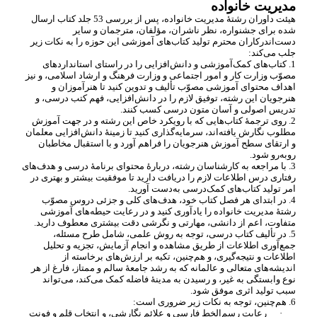
مدیریت خانواده
هیئت داوران رشتۀ مدیریت خانواده، پس از بررسی 53 جلد کتاب ارسال
شده برای جشنواره، نظر ناشران، مؤلفان، مترجمان و سایر
دست
اندرکاران محترم تولید کتاب
های آموزشی این حوزه را به نکات زیر
جلب می
کند:
1. کتاب
های کمک
آموزشی و دانش
افزایی را در راستای استانداردهای
مصوّب وزارت کار و امور اجتماعی و وزارت فرهنگ و ارشاد اسلامی، و نیز
اهداف محتوای آموزشی مصوّب تألیف و تدوین کنید تا هنرآموزان و
هنرجویان این رشته، توفیق لازم را در دانش
افزایی، فهم کتب درسی، و
تدریس اصولی و آسان متون درسی کسب کنند.
2. روی ترجمۀ کتاب
هایی که با رویکرد خاص این رشته و در جهت آموزش
مطلوب نگارش یافته
اند، سرمایه
گذاری کنید تا زمینۀ دانش
افزایی معلمان
و ارتقای سطح آموزش هنرجویان را فراهم آورد و با استقبال مخاطبان
روبه
رو شود.
3. با مراجعه به کارشناسان رشته، دربارۀ محتوای برنامۀ درسی و هدف
های
رفتاری درس اطلاعات لازم را دریافت دارید تا موفقیت بیشتر و بهتری در
امر تولید کتاب
های کمک
درسی به
دست آورید.
4. در ابتدای هر فصل کتاب خود، هدف
های کلی و جزئی دروس مصوّب
رشتۀ مدیریت خانواده را یادآوری کنید و در رعایت حیطه
های آموزشی
متفاوت، اعم از دانشی، مهارتی و نگرشی دقت بیشتری معطوف دارید.
5. در تألیف کتاب درسی، توجه به روش علمی، شامل طرح مسئله،
جمع
آوری اطلاعات از طریق مشاهده و انجام آزمایش، تجزیه و تحلیل
اطلاعات و نتیجه
گیری، و هم
چنین، تکیه بر ارزش
های برخاسته از
اندیشه
های متعالی و عالمانه که به رشد جامعۀ سالم و ممتاز، فارغ از هر
نوع وابستگی به غیر، و رسیدن به مدینۀ فاضله کمک می
کند، می
تواند
سبب تولید اثری موفق شود.
6. هم
چنین، توجه به نکات زیر ضروری است:
·
رعایت رسم
الخط فارسی و علائم نگارشی، و انتخاب قلم و فونت