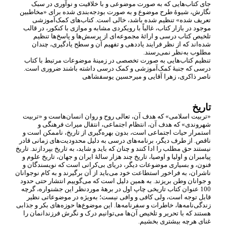
جای کتاب
هایی که به صورت موضوعی و با خلاقیت و نوآوری در سبک
نگارش، شیوۀ طرح موضوع و به صورت بودجه
بندی شده برای «مخاطبین
تعریف شده» تنظیم شده باشد، خالی است. کتاب
های کمک
آموزشی
موجود در بازار کتاب، غالباً با رویکردی مشابه و موازی با کنکور، در قالب
تلخیص کتاب درسی و ارائۀ مجموعه
ای از پرسش
ها و پاسخ
ها تنظیم
شده
اند که از نظر فرایند یاددهی و تفهیم آن و سطح یادگیری، چندان
مطلوب به
نظر نمی
رسند.
تنظیم کتاب
هایی به صورت تخصصی در زمینۀ موضوعات مرتبط با کتاب
درسی که جنبۀ کمک
آموزشی و کمک درسی داشته باشند ضروری است.
ناصر ذاکری، زهرا آقایی و میرحسین یوسف‏شاهی
تاریخ
«تربیت اسلامی» که هدف آن، تعالی روح و روان انسان
هاست و «تربیت
شهروندی» که هدف آن، انتظام اجتماعی، انتقال میراث فرهنگی و
استمرار حیات اجتماعی است، بدون بهره
گیری از تاریخ، ناممکن است و
ناقص. از طرف دیگر، برنامه
های درسی به دلیل محدودیت
های زمانی قادر
نیستند حق مطلب را ادا کنند و چنان که باید و شاید، به تاریخ بپردازند. تاریخ
پیامبران و اولیا و اوصیا، تاریخ چند هزار سالۀ ایران و جهان، تاریخ علوم و
فنون، و بسیاری موضوعات دیگر، دریای بی
کرانی است که نویسندگان و
ناشران، به فراخور استطاعت خود می
باید از آن برگیرند و به کام نوجوانان
و جوانان وطن بریزند. به همین دلیل است که می
گوییم انتشار حتی حدود
100 عنوان کتاب تاریخی چاپ اول در برهۀ موردنظر این جشنواره، گرچه
قابل توجه است، ولی کافی و وافی نیست؛ به
ویژه در موضوعاتی نظیر
زندگی
نامه
ها، خاطرات و سفرنامه
ها. این موضوع
ها حوزه
های بکر و جذابی
هستند که با تحریر و تلخیص آن
ها می
توانیم درک و نگرش فرزندانمان را
غنای هرچه بیشتری بخشیم.