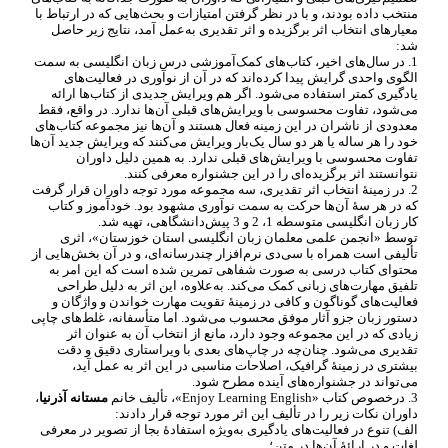
منتخب داده بودند، و با در نظر گرفتن امتیازات و بحث
هایی که در ارتباط با
معیارهای انتخاب اثر برگزیده و اثر تقدیری به
عمل آمد، نتایج زیر حاصل
شد:
1. در سال
های اخیر، کتاب
های کمک
آموزشی درس زبان انگلیسی به سمت
الگوی واحدی گرایش پیدا کرده
اند که در آن از نوآوری در فعالیت
های
یادگیری کمتر استفاده می
شود. اگر هم ویرایش جدیدی از کتاب
ها ارائه
می
شود، تفاوت محسوسی با ویرایش
های قبلی آن
ها ندارد. در واقع، فقط
معدودی از ناشران در این زمینه فعال هستند و آن
ها نیز مجموعه کتاب
های
خود را هر ساله یا هر دو سال یک
بار ویرایش می
کنند که ویرایش جدید آن
ها
تفاوت محسوسی با ویرایش
های قبلی ندارد. به همین دلیل داوران
نتوانستند اثر برگزیده
ای را در این جشنواره معرفی کنند.
2. در زمینۀ انتخاب اثر تقدیری، سه مجموعه مورد توجه داوران قرار گرفت
که در هر سۀ آن
ها حرکت به سمت نوآوری مشهود بود. خودآموز و کتاب
کار زبان انگلیسی متوسطه 1، 2 و 3 پیش
دانشگاهی، تهیه شد.
توسط «انجمن علمی معلمان زبان انگلیسی استان خوزستان»، اثری
تألیفی است همراه با سی
دی نرم
افزار چندرسانه
ای، و در آن بخش
هایی از
محتوای کتاب درسی به صورت شفاهی تمرین شده است که این امر به
تلفیق مهارت
های زبانی کمک می
کند. به
علاوه، این اثر به دلیل طراحی
فعالیت
های گوناگون و کافی در زمینۀ تقویت مهارت خواندن و واژگان و
دستور زبان جزو آثار موفق محسوب می
شود. اما متأسفانه، غلط
های چاپی
زیادی که در این مجموعه وجود دارد، مانع از انتخاب آن به عنوان اثر
تقدیری می
شود. چنان
چه در چاپ
های بعدی با ویراستاری دقیق و دقت
بیشتری در زمینۀ گرافیک، اصلاحات مناسبی در این اثر به عمل آید،
می
تواند در جشنواره
های آینده مطرح شود.
3. درخصوص کتاب «
Enjoy Learning English
»، تألیف خانم
مستانه آذرنیا
،
داوران نکات زیر را در تألیف این اثر مورد توجه قرار دادند:
الف) تنوع در فعالیت
های یادگیری به
ویژه استفادۀ بجا از تصویر در معرفی
لغات و در ارائۀ آن
ها در متن؛