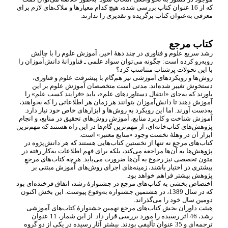
که از 16 عنوان کتاب بررسی شده، هیچ کدام معیارها و ملاک
های لازم برای
معرفی به
عنوان کتاب برگزیده و تقدیری را ندارند.
کتاب مرجع
رشد سریع علوم و فناوری در چند دهۀ اخیر، آموزش علوم را با چالش
روبه
رو کرده است: چگونه می
توان سواد علمی ـ فناورانۀ دانش
آموزان را
با این تحولات پرشتاب متناسب کرد؟
روش
ها و رویکردهای آموزشی نیز هم
گام با پیشرفت علوم و فناوری،
دستخوش تغییر شده
اند. مدتی است متخصصان آموزش علوم بر این
باورند که به
جای «انتقال دستاوردهای علم»، باید «فرایند کسب علم» را
آموزش دهند تا دانش
آموزان بتوانند هر زمان هر اطلاعاتی را که بخواهند،
به
دست آورند. اما این رویکرد به روش
ها و ابزارهای خاص خود نیاز دارد.
آموزش شناخت و کاربرد منابع، آموزش روش
های تحقیق در منابع، و انجام
پژوهش
های کتاب
خانه
ای، از مهم
ترین گام
ها در این راه هستند که مهم
ترین
ابزار آن در وهلۀ نخست وجود «منابع معتبر» است.
کتاب
های مرجع نه تنها از نخستین کتاب
هایی هستند که هر دانش
پژوه در
پژوهش
ها به آن
ها مراجعه می
کند، بلکه برای فهم اطلاعات به
کار رفته در
متون تخصصی نیز رجوع به آن
ها ضرورت می
یابد. هرچه کتاب
های مرجعِ
بیشتری در اختیار باشند، زمینه
های اجرای روش
های آموزش مبتنی بر
پژوهش بیشتر فراهم خواهد بود.
اختصاص بخشی به کتاب
های مرجع در جشنوارۀ رشد، اتفاق فرخنده
ای بود
که در سال 1389، در هشتمین جشنواره به
وقوع پیوست. این بخش اکنون
دومین سال خود را می
گذراند.
هیئت داوران بخش کتاب
های مرجع نهمین جشنوارۀ کتاب
های آموزشی
رشد، 46 اثر رسیده را مورد بررسی قرار داد. از این شمار، 11 عنوان
ترجمه
ای و 35 عنوان تألیفی بودند. بیشتر آثار رسیده در یکی از دو گروه