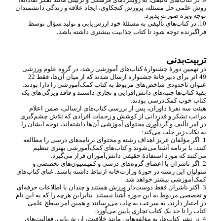
روش علمی حل مسئله، پرورش کنجکاوی، ایجاد علاقه و زندگی دانشمندان
توجه ویژه صورت پذیرد.
10. در کتاب
های تألیفی به مسئلۀ خود ارزش
یابی و تولید سؤال توسط
.
فراگیرنده توجه شود تا کتاب جذابیت بیشتری داشته باشد
تربیت
بدنی
در نهمین دورۀ جشنوارۀ کتاب
های آموزشی رشد، در گروه علوم ورزشی
49 اثر برای دبیرخانۀ جشنواره ارسال شدند که از میان آن
ها، فقط 22
عنوان تاحدودی شاخص
های مربوط به کتاب کمک
آموزشی را دارا بودند.
بقیۀ کتاب
ها جنبه
های دانش
افزایی و تجاری داشتند و فاقد ویژگی
های یک
کتاب خوب کمک
درسی بودند.
هیئت سه نفرۀ داوران، پس از بررسی کتاب
های ارسالی، ضمن اعلام
مراتب تشکر و قدردانی از کوشش و زحمات افرادی که تلاش چشم
گیری
در امر تألیف و گردآوری محتوای آموزشی آن
ها داشته
اند، توجه ایشان را
به نکات زیر جلب می
کند:
1. اگر مؤلفان عزیز اهداف رشته و محتوای برنامه
های درسی را مطالعه
کنند، با برنامه آشنا می
شوند و کتاب
های کمک
آموزشی بهتری تنظیم
می
کنند که مورد استفادۀ حقیقی دانش
آموزان قرار می
گیرد.
2. اگر ناشران با اعضای گروه
های درسی و کمیسیون
های تخصصی و
متولیان این رشته در حوزۀ وزارت
خانه ارتباط داشته باشند، غنای کتاب
های
کمک
آموزشی بیشتر خواهد شد.
3. اکثر ناشران فقط دوست
دار ورزش هستند و چندان با اطلاعات حرفه
ای
و تخصصی مربوط به این حوزه آشنا نیستند. بنابراین هرچه را که به این نام
در اختیار دارند، به سرعت به چاپ می
رسانند و همین امر سطح علمی
کتاب را تا حد یک کتاب تجاری پایین می
آورد.
4. در نشر کتاب
ها، به مؤلفه
هایی مانند خلاقیت، ارزش
یابی، فعالیت
های