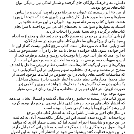
دانش
نامه و فرهنگ واژگان جای گرفتند و شمار اندکی نیز از دیگر انواع
کتاب
های مرجع بودند.
از بین 46 اثر رسیده، 22 عنوان به مرحلۀ دوم راه پیدا کردند و براساس
معیارها و ضوابط مورد عمل، کارشناسی و داوری شدند که نتیجۀ آن ورود
هشت عنوان کتاب به مرحلۀ سوم بود. داوران در این مرحله علاوه بر
استناد به معیارها و ضوابط، به بحث
های اقناعی نیز پرداختند تا سرانجام
کتاب
های برگزیده و شایستۀ تقدیر را انتخاب کردند.
ارزیابی کتاب
های مرجع در دو سطح کلان و خرد (ساختار و محتوا) به انجام
رسید. یکی از ویژگی
های ساختاری کتاب
های مرجع در سطح کلان،
آسان
یابی اطلاعات موردنظر است. کتاب مرجع کتابی نیست که از اول تا
آخر خوانده شود، بلکه خواننده مدخل یا مداخل را در آن جست
وجو می
کند؛
به این امید که نیاز آنی خود را با توضیحات روشن و مفید برطرف کند. از
این
رو سهولت دست
رسی به آن
چه مخاطب در جست
وجوی آن است، از
ویژگی
های مهم این
گونه کتاب
هاست. تناسب نظام تربیتی مداخل با اهداف
مندرج در مقدمه و نیازهای مخاطب، سهم بسزایی در این آسان
یابی دارد
که متأسفانه کاستی
های زیادی در این خصوص در کتاب
ها موجود است. از
نظر محتوا، معیارهایی نظیر دقت و اعتبار علمی، دایرۀ شمول مداخل،
یکسان
بودن سبک نگارش همۀ مدخل
ها، شواهد تصویری و کلامی (در
صورت لزوم)، نثر قابل فهم برای مخاطب، و کاربرد زبان فارسی معیار
مورد توجه بوده است.
مرور کتاب
های رسیده به جشنواره
های سال گذشته و امسال نشان می
دهد
که انتشار کتاب
های مرجع از رشد کمّی قابل توجهی برخوردار بوده، گرچه
این رشدِ کمّی لزوماً با رشد کیفی همراه نبوده است.
در سال
های اخیر بر شمار ناشرانی که به انتشار کتاب
های مرجع
پرداخته
اند، افزوده شده است. این امر بیانگر علاقه
مندی آنان به فعالیت
در این حوزه و شایستۀ احترام است. اما کم نیست شمار آثاری که مؤلف
آن
ها اصول مرجع
نگاری را نادیده گرفته است. به ناشرانی که تمایل دارند
در این حوزه فعالیت کنند پیشنهاد می
شود در انتشار آثار خود به این اصول