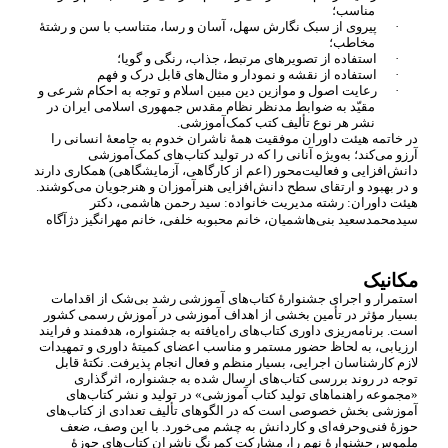
مناسب؛
·
پیروی از سبک نگارش سهل، آسان و رسا، متناسب با سن و رشتۀ
مخاطب؛
·
استفاده از تصویرهای مرتبط، جذاب، رنگی و گویا؛
·
استفاده از نقشه و نمودار و مثال
های قابل درک و فهم
·
رعایت اصول و موازین دین مبین اسلام و توجه به احکام شرعی و
مقیّد به ضوابط مدنظر نظام مقدس جمهوری اسلامی ایران در
نشر هر نوع تألیف کتب کمک
آموزشی.
در خاتمه هیئت داوران موفقیت همۀ ناشران خدوم به جامعۀ انسانی را
آرزو می
کند؛ به
ویژه آنانی را که در تولید کتاب
های کمک
آموزشی
دانش
افزایی و فعالیت
محور (اعم از کارگاهی، آزمایشگاهی) همکاری دارند
و در بهبود و ارتقای سطح دانش
افزایی هنرآموزان و هنرجویان می
کوشند.
هیئت داوران: رشته مدیریت خانواده: سید رحمن هاشمی، دکتر
سیدمحمدسعید بنی
هاشمیان، خانم محبوبه خلفی، خانم مهرانگیز دژآگاه
مکانیک
استمرار و اجرای جشنوارۀ کتاب
های آموزشی رشد بی
شک از اقدامات
بسیار مؤثر در تأمین بخشی از اهداف آموزشی در آموزش رسمی کشور
است. برنامه
ریزی داوری کتاب
های راه
یافته به جشنواره، هدفمند و فرایند
ارزیابی، به لحاظ حضور مستمر و مناسب اعضای کمیتۀ داوری و تمهیدات
لازم کارشناسان اجرایی، بسیار منظم و فعال انجام پذیرفت. نکتۀ قابل
توجه در روند بررسی کتاب
های ارسال شده به جشنواره، اثرگذاری
«مجموعه راهنماهای تولید کتاب
آموزشی» در تولید و نشر کتاب
های
آموزشی بخش خصوصی است که در الگوهای تألیف تعدادی از کتاب
های
حوزۀ فنی
وحرفه
ای و کاردانش به چشم می
خورد. با این وصف، ضعف
ملموس جشنوارۀ نهم را، مشارکت کمرنگ ناشران کتاب
های حوزۀ