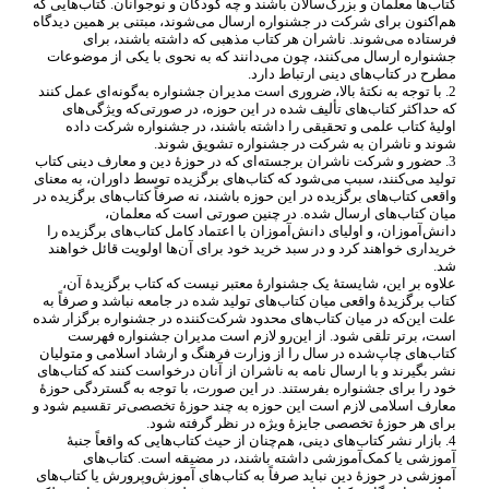
کتاب
ها معلمان و بزرگ
سالان باشند و چه کودکان و نوجوانان. کتاب
هایی که
هم
اکنون برای شرکت در جشنواره ارسال می
شوند، مبتنی بر همین دیدگاه
فرستاده می
شوند. ناشران هر کتاب مذهبی که داشته باشند، برای
جشنواره ارسال می
کنند، چون می
دانند که به نحوی با یکی از موضوعات
مطرح در کتاب
های دینی ارتباط دارد.
2. با توجه به نکتۀ بالا، ضروری است مدیران جشنواره به
گونه
ای عمل کنند
که حداکثر کتاب
های تألیف شده در این حوزه، در صورتی
که ویژگی
های
اولیۀ کتاب علمی و تحقیقی را داشته باشند، در جشنواره شرکت داده
شوند و ناشران به شرکت در جشنواره تشویق شوند.
3. حضور و شرکت ناشران برجسته
ای که در حوزۀ دین و معارف دینی کتاب
تولید می
کنند، سبب می
شود که کتاب
های برگزیده توسط داوران، به معنای
واقعی کتاب
های برگزیده در این حوزه باشند، نه صرفاً کتاب
های برگزیده در
میان کتاب
های ارسال شده. در چنین صورتی است که معلمان،
دانش
آموزان، و اولیای دانش
آموزان با اعتماد کامل کتاب
های برگزیده را
خریداری خواهند کرد و در سبد خرید خود برای آن
ها اولویت قائل خواهند
شد.
علاوه بر این، شایستۀ یک جشنوارۀ معتبر نیست که کتاب برگزیدۀ آن،
کتاب برگزیدۀ واقعی میان کتاب
های تولید شده در جامعه نباشد و صرفاً به
علت این
که در میان کتاب
های محدود شرکت
کننده در جشنواره برگزار شده
است، برتر تلقی شود. از این
رو لازم است مدیران جشنواره فهرست
کتاب
های چاپ
شده در سال را از وزارت فرهنگ و ارشاد اسلامی و متولیان
نشر بگیرند و با ارسال نامه به ناشران از آنان درخواست کنند که کتاب
های
خود را برای جشنواره بفرستند. در این صورت، با توجه به گستردگی حوزۀ
معارف اسلامی لازم است این حوزه به چند حوزۀ تخصصی
تر تقسیم شود و
برای هر حوزۀ تخصصی جایزۀ ویژه در نظر گرفته شود.
4. بازار نشر کتاب
های دینی، هم
چنان از حیث کتاب
هایی که واقعاً جنبۀ
آموزشی یا کمک
آموزشی داشته باشند، در مضیقه است. کتاب
های
آموزشی در حوزۀ دین نباید صرفاً به کتاب
های آموزش
وپرورش یا کتاب
های