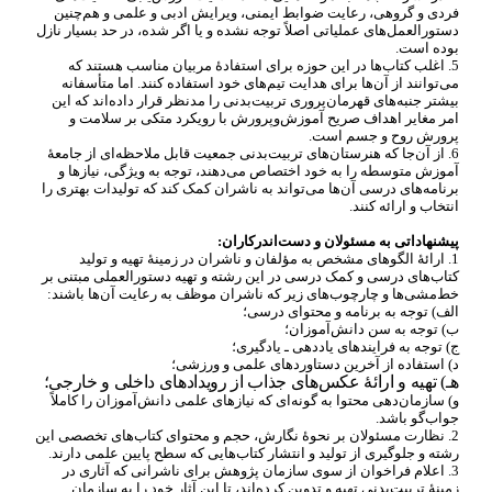
فردی و گروهی، رعایت ضوابط ایمنی، ویرایش ادبی و علمی و هم
چنین
دستورالعمل
های عملیاتی اصلاً توجه نشده و یا اگر شده، در حد بسیار نازل
بوده است.
5. اغلب کتاب
ها در این حوزه برای استفادۀ مربیان مناسب هستند که
می
توانند از آن
ها برای هدایت تیم
های خود استفاده کنند. اما متأسفانه
بیشتر جنبه
های قهرمان
پروری تربیت
بدنی را مدنظر قرار داده
اند که این
امر مغایر اهداف صریح آموزش
وپرورش با رویکرد متکی بر سلامت و
پرورش روح و جسم است.
6. از آن
جا که هنرستان
های تربیت
بدنی جمعیت قابل ملاحظه
ای از جامعۀ
آموزش متوسطه را به خود اختصاص می
دهند، توجه به ویژگی، نیازها و
برنامه
های درسی آن
ها می
تواند به ناشران کمک کند که تولیدات بهتری را
انتخاب و ارائه کنند.
پیشنهاداتی به مسئولان و دست
اندرکاران:
1. ارائۀ الگوهای مشخص به مؤلفان و ناشران در زمینۀ تهیه و تولید
کتاب
های درسی و کمک درسی در این رشته و تهیه دستورالعملی مبتنی بر
خط
مشی
ها و چارچوب
های زیر که ناشران موظف به رعایت آن
ها باشند:
الف) توجه به برنامه و محتوای درسی؛
ب) توجه به سن دانش
آموزان؛
ج) توجه به فرایندهای یاددهی ـ یادگیری؛
د) استفاده از آخرین دستاوردهای علمی و ورزشی؛
هـ) تهیه و ارائۀ عکس
های جذاب از رویدادهای داخلی و خارجی؛
و) سازمان
دهی محتوا به گونه
ای که نیازهای علمی دانش
آموزان را کاملاً
جواب
گو باشد.
2. نظارت مسئولان بر نحوۀ نگارش، حجم و محتوای کتاب
های تخصصی این
رشته و جلوگیری از تولید و انتشار کتاب
هایی که سطح پایین علمی دارند.
3. اعلام فراخوان از سوی سازمان پژوهش برای ناشرانی که آثاری در
زمینۀ تربیت
بدنی تهیه و تدوین کرده
اند، تا این آثار خود را به سازمان