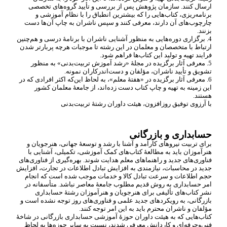
ارسال کنند. سازمان پژوهش پس از بررسی و تأیید گروه
های تخصصی
برنامه
ریزی، کتاب
هایی را که بیشترین انطباق را با نظام آموزشی و
چارچوب
های آن دارند، معرفی کنند و سپس ناشران به چاپ آن
ها دست
بزنند.
4. برگزاری دوره
هایی به منظور آشنایی ناشران با برنامۀ درسی و هم
چنین
ارتباط با متخصصان و معلمان در این رشته تا موجبات هرچه پربارتر شدن
فرایند تهیه و تولید این کتاب
ها فراهم شود.
5. معرفی آثار برگزیده در مجلۀ «رشد آموزش تربیت
بدنی» به منظور
تشویق و تأیید ناشران، مؤلفان و دست
اندرکاران نمونه.
6. معرفی آثار برگزیده در «هفتۀ معلم»، به لحاظ این
که اکثر افرادی که در
این زمینه به تهیه و چاپ کتاب دست زده
اند، از جامعۀ معلمان کشور
هستند.
با آرزوی توفیق روزافزون، هیئت داوران رشتۀ تربیت
بدنی
حسابداری و بازرگانی
برای تربیت نیروهای کارامد و آشنا با رشد و توسعۀ جهانی، هنرجویان و
هنرآموزان باید به مطالعۀ کتاب
های کمک آموزشی، تکمیلی، آشنایی با
فناوری
های جدید و راهنماهای معلم هدایت شوند. بهره
گیری از فناوری
های
جدید در محاسبات، نیازمندی به افزایش تبادل اطلاعات در تجارت، افزایش
حجم اطلاعات و سرعت تبادل کالا و خدمات موجب شده است که انجام
امر حسابداری به روش قدیم مطلوب جامعۀ معاصر نباشد. متأسفانه در
نشر کتاب
های تألیفی برای هنرجویان و هنرآموزان رشتۀ حسابداری
بازرگانی، به رویکردهای جدید علمی و فناوری
های روز توجه نشده است و
مؤلفان و ناشران محترم باید به این امر توجه کنند.
کتاب
هایی که به هیئت داوران حوزۀ آموزشی حسابداری بازرگانی در شاخۀ
فنی
وحرفه
ای و کاردانش معرفی شدند، نسبت به سایر حوزه
ها به لحاظ